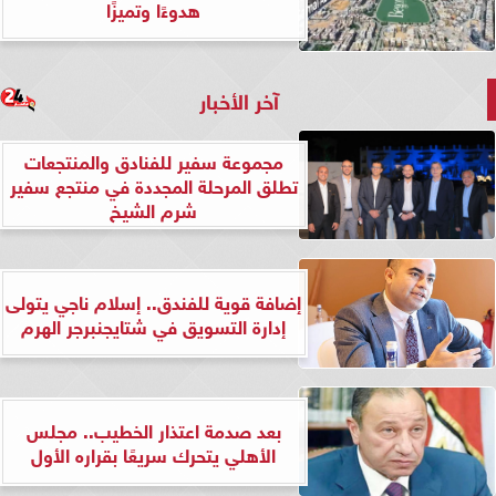
هدوءًا وتميزًا
آخر الأخبار
مجموعة سفير للفنادق والمنتجعات
تطلق المرحلة المجددة في منتجع سفير
شرم الشيخ
إضافة قوية للفندق.. إسلام ناجي يتولى
إدارة التسويق في شتايجنبرجر الهرم
بعد صدمة اعتذار الخطيب.. مجلس
الأهلي يتحرك سريعًا بقراره الأول