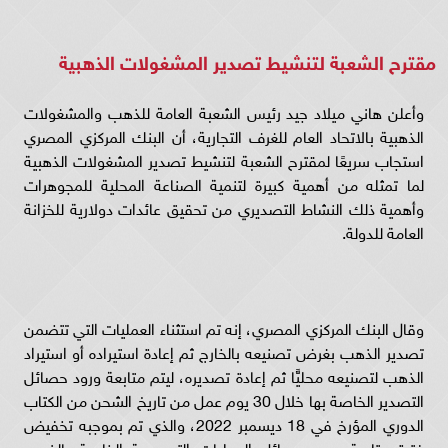
مقترح الشعبة لتنشيط تصدير المشغولات الذهبية
وأعلن هاني ميلاد جيد رئيس الشعبة العامة للذهب والمشغولات
الذهبية بالاتحاد العام للغرف التجارية، أن البنك المركزي المصري
استجاب سريعًا لمقترح الشعبة لتنشيط تصدير المشغولات الذهبية
لما تمثله من أهمية كبيرة لتنمية الصناعة المحلية للمجوهرات
وأهمية ذلك النشاط التصديري من تحقيق عائدات دولارية للخزانة
العامة للدولة.
وقال البنك المركزي المصري، إنه تم استثناء العمليات التي تتضمن
تصدير الذهب بغرض تصنيعه بالخارج ثم إعادة استيراده أو استيراد
الذهب لتصنيعه محليًّا ثم إعادة تصديره، ليتم متابعة ورود حصائل
التصدير الخاصة بها خلال 30 يوم عمل من تاريخ الشحن من الكتاب
الدوري المؤرخ في 18 ديسمبر 2022، والذي تم بموجبه تخفيض
فترة متابعة ورود حصائل العمليات التصديرية الخاصة بالذهب