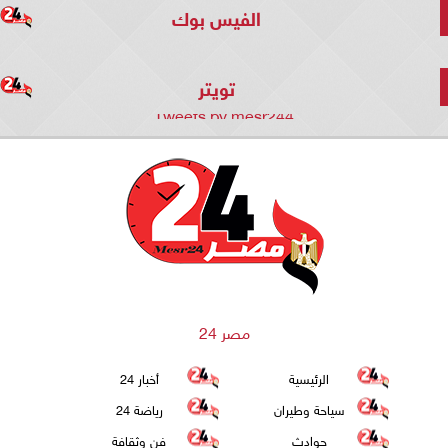
الفيس بوك
تويتر
Tweets by mesr244
مصر 24
الرئيسية
أخبار 24
سياحة وطيران
رياضة 24
حوادث
فن وثقافة