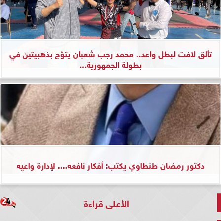
تألق لافت لبطل واعد.. محمد رجب شعبان يتوّج بذهبيتين في
بطولة الجمهورية...
دكتور رمضان طنطاوي يكتب: أفكار نافعه.... لإدارة واعيه
الأعلى قراءة