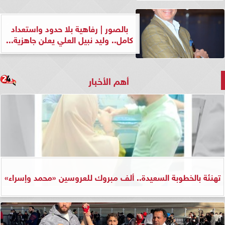
بالصور | رفاهية بلا حدود واستعداد
كامل.. وليد نبيل العلي يعلن جاهزية...
أهم الأخبار
تهنئة بالخطوبة السعيدة.. ألف مبروك للعروسين «محمد وإسراء»