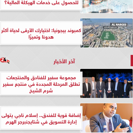
للحصول على خدمات الهيكلة المالية؟
كمبوند بيجونيا: اختيارك الأرقى لحياة أكثر
هدوءًا وتميزًا
آخر الأخبار
مجموعة سفير للفنادق والمنتجعات
تطلق المرحلة المجددة في منتجع سفير
شرم الشيخ
إضافة قوية للفندق.. إسلام ناجي يتولى
إدارة التسويق في شتايجنبرجر الهرم