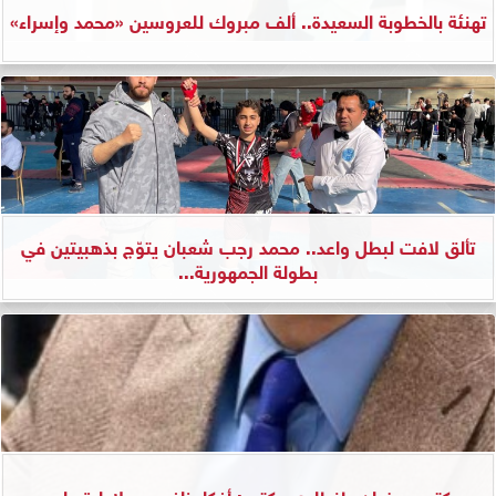
تهنئة بالخطوبة السعيدة.. ألف مبروك للعروسين «محمد وإسراء»
تألق لافت لبطل واعد.. محمد رجب شعبان يتوّج بذهبيتين في
بطولة الجمهورية...
دكتور رمضان طنطاوي يكتب: أفكار نافعه.... لإدارة واعيه