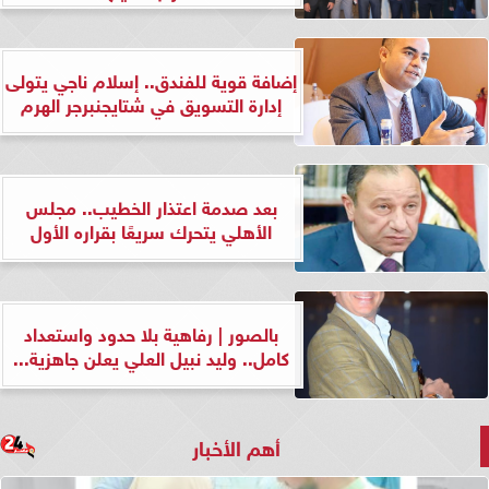
إضافة قوية للفندق.. إسلام ناجي يتولى
إدارة التسويق في شتايجنبرجر الهرم
بعد صدمة اعتذار الخطيب.. مجلس
الأهلي يتحرك سريعًا بقراره الأول
بالصور | رفاهية بلا حدود واستعداد
كامل.. وليد نبيل العلي يعلن جاهزية...
أهم الأخبار