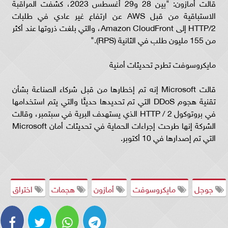
قالت أمازون: "بين 28 و29 أغسطس 2023، كشفت المراقبة
الاستباقية من قبل AWS عن ارتفاع غير عادي في طلبات
HTTP/2 إلى Amazon CloudFront، والتي بلغت ذروتها عند أكثر
من 155 مليون طلب في الثانية (RPS)."
مايكروسوفت تطرح تحديثات أمنية
قالت Microsoft إنه تم إخطارها من قبل شركاء الصناعة بشأن
تقنية هجوم DDoS التي تم تحديدها حديثًا والتي يتم استخدامها
في بروتوكول HTTP / 2 الذي يستهدف البرية في سبتمبر، وقالت
الشركة إنها طرحت إجراءات الحماية في تحديثات أمان Microsoft
التي تم إصدارها في 10 أكتوبر.
جوجل
مايكروسوفت
أمازون
هجمات
اختراق