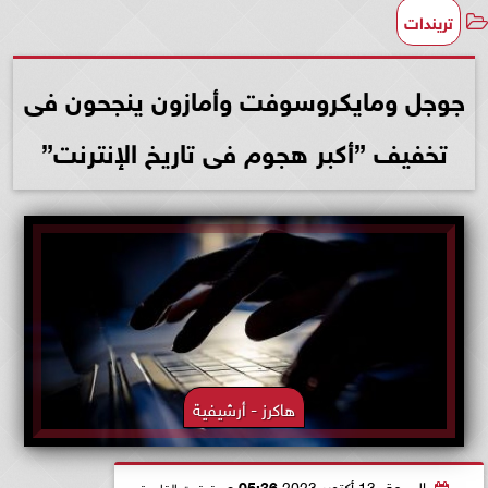
تريندات
جوجل ومايكروسوفت وأمازون ينجحون فى
تخفيف ”أكبر هجوم فى تاريخ الإنترنت”
هاكرز - أرشيفية
الجمعة، 13 أكتوبر 2023
05:36 مـ
بتوقيت القاهرة