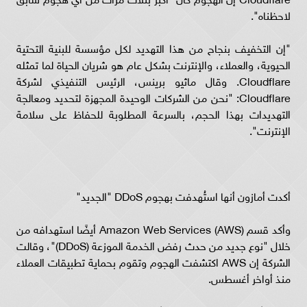
لاحظناه".
"إن التخفيف بنجاح من هذا التهديد لكل مؤسسة للبنية التحتية
الحيوية، والعملاء، والإنترنت بشكل عام هو شريان الحياة لما تمثله
Cloudflare. وقال ماثيو برينس، الرئيس التنفيذي لشركة
Cloudflare: "نحن من الشركات الوحيدة المجهزة لتحديد ومعالجة
التهديدات بهذا الحجم، بالسرعة المطلوبة للحفاظ على سلامة
الإنترنت".
أكدت أمازون أنها استُهدفت بهجوم DDoS "الجديد"
وأكد قسم Amazon Web Services (AWS) أيضًا استهدافه من
خلال "نوع جديد من حدث رفض الخدمة الموزعة (DDoS)"، وقالت
الشركة إن AWS اكتشفت الهجوم وتقوم بحماية تطبيقات العملاء
منذ أواخر أغسطس.