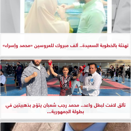
تهنئة بالخطوبة السعيدة.. ألف مبروك للعروسين «محمد وإسراء»
تألق لافت لبطل واعد.. محمد رجب شعبان يتوّج بذهبيتين في
بطولة الجمهورية...