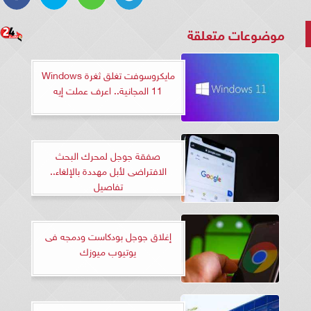
موضوعات متعلقة
مايكروسوفت تغلق ثغرة Windows
11 المجانية.. اعرف عملت إيه
صفقة جوجل لمحرك البحث
الافتراضى لأبل مهددة بالإلغاء..
تفاصيل
إغلاق جوجل بودكاست ودمجه فى
يوتيوب ميوزك