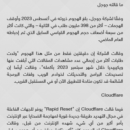
ما قالته جوجل
وفقًا لشركة جوجل، بلغ الهجوم ذروته في أغسطس 2023 وأوقف
الهجمات – أكثر من 398 مليون طلب في الثانية – والتي كانت أكثر
من سبعة أضعاف حجم الهجوم القياسي السابق الذي تم إحباطه
العام الماضي.
وقالت الشركة إن دقيقتين فقط من مثل هذا الهجوم "ولدت
طلبات أكثر من إجمالي عدد مشاهدات المقالات التي أبلغت عنها
ويكيبيديا خلال شهر سبتمبر 2023 بأكمله"، وقالت أيضًا إن
تصحيحات البرامج والتحديثات لخوادم الويب ولغات البرمجة
الشائعة قد تكون متاحة للتطبيق الآن أو في المستقبل القريب.
Cloudflare
فيما قالت Cloudflare إن "Rapid Reset" يوفر للجهات الفاعلة
في مجال التهديد طريقة جديدة قوية لمهاجمة الضحايا عبر الإنترنت
بأمر أكبر من أي شيء شهده الإنترنت من قبل، وقالت
Cloudflare إن الهجوم كان "أكبر بثلاث مرات من أي هجوم سابق