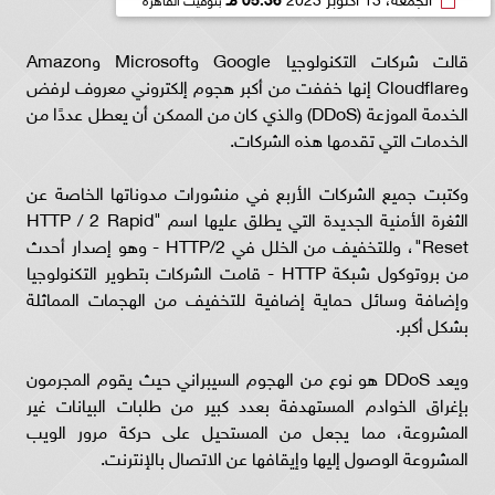
قالت شركات التكنولوجيا Google وMicrosoft وAmazon
وCloudflare إنها خففت من أكبر هجوم إلكتروني معروف لرفض
الخدمة الموزعة (DDoS) والذي كان من الممكن أن يعطل عددًا من
الخدمات التي تقدمها هذه الشركات.
وكتبت جميع الشركات الأربع في منشورات مدوناتها الخاصة عن
الثغرة الأمنية الجديدة التي يطلق عليها اسم "HTTP / 2 Rapid
Reset"، وللتخفيف من الخلل في HTTP/2 - وهو إصدار أحدث
من بروتوكول شبكة HTTP - قامت الشركات بتطوير التكنولوجيا
وإضافة وسائل حماية إضافية للتخفيف من الهجمات المماثلة
بشكل أكبر.
ويعد DDoS هو نوع من الهجوم السيبراني حيث يقوم المجرمون
بإغراق الخوادم المستهدفة بعدد كبير من طلبات البيانات غير
المشروعة، مما يجعل من المستحيل على حركة مرور الويب
المشروعة الوصول إليها وإيقافها عن الاتصال بالإنترنت.