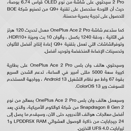
2 Pro سيحتوي على شاشة من نوع OLED قياس 6.74 بوصة،
حيث أن اللوحة ستحصل على تقنية +Q9 من تصنيع شركة BOE
للحصول على تجربة بصرية محسنة.
كما ستدعم شاشة OnePlus Ace 2 Pro معدل تحديث 120 هرتز
في الثانية ، ودقة 1240 بكسل ، وألوان 10 بت وميزة +HDR10،
وتوفرالشاشات التي تعمل بتقنية +Q9 إعادة إنتاج أفضل للألوان
وتحسينات الإضاءة المنخفضة وتوحيد أفضل.
وسيحتوي هاتف وان بلس OnePlus Ace 2 Pro على بطارية
كبيرة سعة 5000 مللى أمبير في الساعة، تدعم الشحن السريع
بقوة 67 واط مع نظام التشغيل Android 13 ، وواجهة المستخدم
للسوفت وير ColorOS 13.
وسيعمل هاتف وان بلس OnePlus Ace 2 Pro بمعالج من نوع
Snapdragon 8 Gen 2 من شركة كوالكوم الأمريكية، والذي يعد
أفضل معالجات هواتف الأندرويد حتى الآن، وسيقدم ما يصل إلى
24 جيجابايت من ذاكرة الوصول العشوائي LPDDR5X RAM و1
تيرابايت UFS 4.0 التخزين.