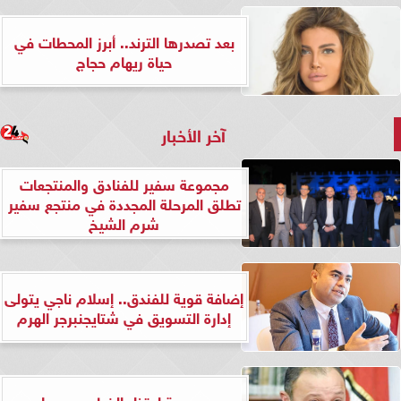
بعد تصدرها الترند.. أبرز المحطات في
حياة ريهام حجاج
آخر الأخبار
مجموعة سفير للفنادق والمنتجعات
تطلق المرحلة المجددة في منتجع سفير
شرم الشيخ
إضافة قوية للفندق.. إسلام ناجي يتولى
إدارة التسويق في شتايجنبرجر الهرم
بعد صدمة اعتذار الخطيب.. مجلس