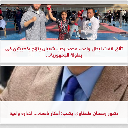
تألق لافت لبطل واعد.. محمد رجب شعبان يتوّج بذهبيتين في
بطولة الجمهورية...
دكتور رمضان طنطاوي يكتب: أفكار نافعه.... لإدارة واعيه