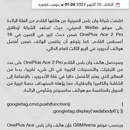
الثلاثاء، 10 أكتوبر 2023
01:24 مـ
بتوقيت القاهرة
كشفت شركة وان بلس الصينية عن هاتفها القادم من الفئة الرائدة
على موقع Weibo الصيني، حيث تستعد الشركة لإطلاق
OnePlus Ace 2 Pro ضمن حدث كبير في الصين في 16
أغسطس القادم، كما يتوقع أن ينافس الهاتف ضمن أفضل
هواتف أندرويد في الربع الثالث للعام الحالي.
وسيحصل هاتف وان بلس القادم OnePlus Ace 2 Pro على عدد
من الترقيات والتحسينات الكبيرة في كل شيء تقريبا، بدءا من
المعالج الذي يعتبر الأفضل حاليا في فئة الأندرويد، بالإضافة إلى
الشاشة والكاميرا والبطارية، مما يؤهله لاستهداف حصة كبيرة من
السوق بالمنافسة مع هواتف سامسونج وشاومي الرائدة.
googletag.cmd.push(function() {
googletag.display('sadabody6'); });
وبحسب موقع GSMArena فإن هاتف وان بلس OnePlus Ace