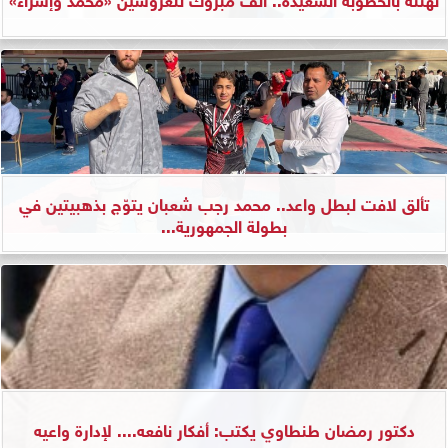
تألق لافت لبطل واعد.. محمد رجب شعبان يتوّج بذهبيتين في
بطولة الجمهورية...
دكتور رمضان طنطاوي يكتب: أفكار نافعه.... لإدارة واعيه