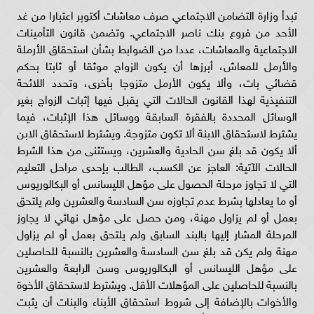
تبدأ وزارة التضامن الاجتماعي صرف معاشات أكتوبر اعتبارا من غد
الأحد من فروع بنك ناصر الاجتماعي. وتضمن قانون التأمينات
الاجتماعية والمعاشات، عددا من الضوابط بشأن استحقاق الأرملة
والأرمل للمعاش، أبرزها أن يكون الزواج موثقا أو ثابتا بحكم
قضائي بات، وألا يكون الأرمل متزوجا بأخرى، وتحدد اللائحة
التنفيذية لهذا القانون الحالات التي يقبل فيها إثبات الزواج بغير
الوسائل المحددة بالفقرة السابقة ووسائل هذا الإثبات، فيما
يشترط لاستحقاق الابنة ألا تكون متزوجة. ويشترط لاستحقاق الابن
ألا يكون قد بلغ سن الحادية والعشرين، ويستثنى من هذا الشرط
الحالات الآتية: العاجز عن الكسب، الطالب بإحدى مراحل التعليم
التي لا تجاوز مرحلة الحصول على مؤهل الليسانس أو البكالوريوس
أو ما يعادلها بشرط عدم تجاوزه سن السادسة والعشرين ولم يلتحق
بعمل أو لم يزاول مهنة، ومن حصل على مؤهل نهائي لا يجاوز
المرحلة المشار إليها بالبند السابق ولم يلتحق بعمل أو لم يزاول
مهنة ولم يكن قد بلغ سن السادسة والعشرين بالنسبة للحاصلين
على مؤهل الليسانس أو البكالوريوس وسن الرابعة والعشرين
بالنسبة للحاصلين على المؤهلات الأقل. ويشترط لاستحقاق الأخوة
والأخوات بالإضافة إلى شروط استحقاق الأبناء والبنات أن يثبت