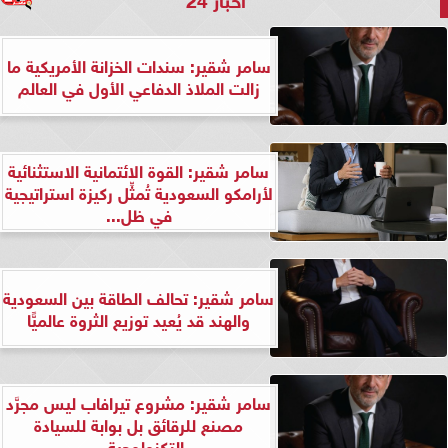
سامر شقير: سندات الخزانة الأمريكية ما
زالت الملاذ الدفاعي الأول في العالم
سامر شقير: القوة الائتمانية الاستثنائية
لأرامكو السعودية تُمثِّل ركيزة استراتيجية
في ظل...
سامر شقير: تحالف الطاقة بين السعودية
والهند قد يُعيد توزيع الثروة عالميًّا
سامر شقير: مشروع تيرافاب ليس مجرَّد
مصنع للرقائق بل بوابة للسيادة
التكنولوجية...