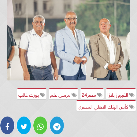
الفيروز بلازا
مصر24
مرسى علم
بورت غالب
كأس البنك الاهلي المصري