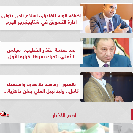
إضافة قوية للفندق.. إسلام ناجي يتولى
إدارة التسويق في شتايجنبرجر الهرم
بعد صدمة اعتذار الخطيب.. مجلس
الأهلي يتحرك سريعًا بقراره الأول
بالصور | رفاهية بلا حدود واستعداد
كامل.. وليد نبيل العلي يعلن جاهزية...
أهم الأخبار