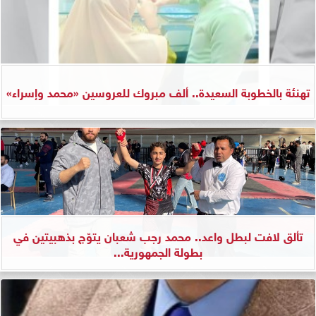
تهنئة بالخطوبة السعيدة.. ألف مبروك للعروسين «محمد وإسراء»
تألق لافت لبطل واعد.. محمد رجب شعبان يتوّج بذهبيتين في
بطولة الجمهورية...