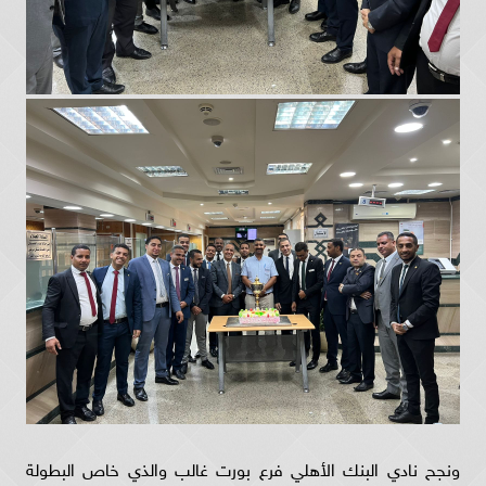
ونجح نادي البنك الأهلي فرع بورت غالب والذي خاص البطولة