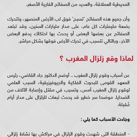
المحيطية العملاقة، والعديد من الصفائح القارية الأصغر.
وأن جميع هذه الصفائح 'تسبح' فوق لب الأرض المنصهر، وتتحرك
بضعة مليمترات كل عام، على مدار مليارات السنين، وقد تبتعد
الصفائح عن بعضها البعض أو يحدث بها احتكاك يدفع البعض
الآخر، وبالتالي تتسبب في تحرك الأرض فوقها بشكل مباشر.
لماذا وقع زلزال المغرب ؟
عن أسباب وقوع زلزال المغرب .. أوضح الدكتور جاد القاضي، رئيس
المعهد القومى للبحوث الفلكية والجيوفيزيقية، السبب العلمي
لوقوع زلزال المغرب أمس، وتسبب في مقتل وإصابة الآلاف من
الضحايا. موضحا سر خطير قد يحدث تبعات للزلزال على مدار أيام
مُقبلة.
وجاءت الأسباب كما يلي :
- المنطقة التى شهدت وقوع الزلزال في مراكش بها نشاط زلزالي