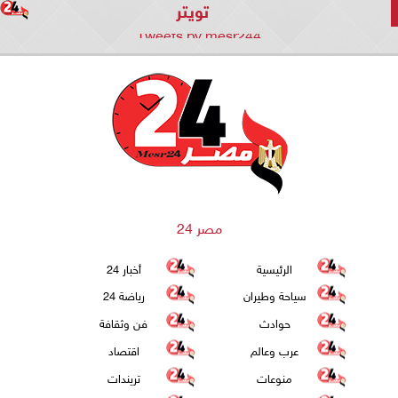
تويتر
Tweets by mesr244
مصر 24
الرئيسية
أخبار 24
سياحة وطيران
رياضة 24
حوادث
فن وثقافة
عرب وعالم
اقتصاد
منوعات
تريندات