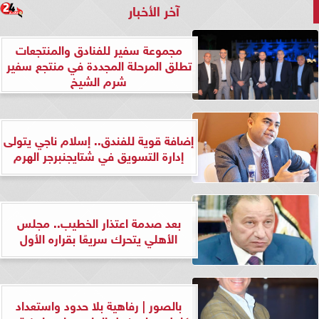
آخر الأخبار
مجموعة سفير للفنادق والمنتجعات
تطلق المرحلة المجددة في منتجع سفير
شرم الشيخ
إضافة قوية للفندق.. إسلام ناجي يتولى
إدارة التسويق في شتايجنبرجر الهرم
بعد صدمة اعتذار الخطيب.. مجلس
الأهلي يتحرك سريعًا بقراره الأول
بالصور | رفاهية بلا حدود واستعداد