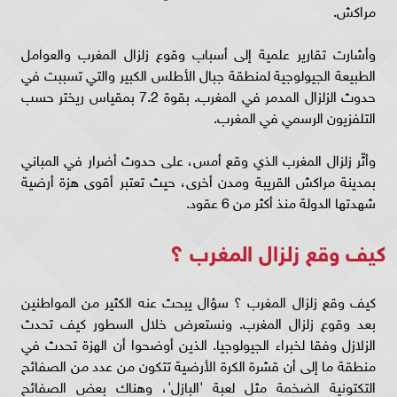
مراكش.
وأشارت تقارير علمية إلى أسباب وقوع زلزال المغرب والعوامل
الطبيعة الجيولوجية لمنطقة جبال الأطلس الكبير والتي تسببت في
حدوث الزلزال المدمر في المغرب. بقوة 7.2 بمقياس ريختر حسب
التلفزيون الرسمي في المغرب.
وأثّر زلزال المغرب الذي وقع أمس، على حدوث أضرار في المباني
بمدينة مراكش القريبة ومدن أخرى، حيث تعتبر أقوى هزة أرضية
شهدتها الدولة منذ أكثر من 6 عقود.
كيف وقع زلزال المغرب ؟
كيف وقع زلزال المغرب ؟ سؤال يبحث عنه الكثير من المواطنين
بعد وقوع زلزال المغرب. ونستعرض خلال السطور كيف تحدث
الزلازل وفقا لخبراء الجيولوجيا. الذين أوضحوا أن الهزة تحدث في
منطقة ما إلى أن قشرة الكرة الأرضية تتكون من عدد من الصفائح
التكتونية الضخمة مثل لعبة 'البازل'، وهناك بعض الصفائح