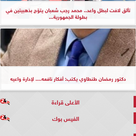
تألق لافت لبطل واعد.. محمد رجب شعبان يتوّج بذهبيتين في
بطولة الجمهورية...
دكتور رمضان طنطاوي يكتب: أفكار نافعه.... لإدارة واعيه
الأعلى قراءة
الفيس بوك