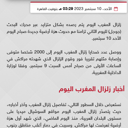
الأحد، 10 سبتمبر 2023
03:29 مـ
بتوقيت القاهرة
زلزال المغرب اليوم يتم رصده بشكل متزايد عبر محرك البحث
(جوجل) لليوم الثاني تزامنا مع حدوث هزة أرضية جديدة صباح اليوم
الأحد 10 سبتمبر.
ووصل عدد ضحايا زلزال المغرب اليوم إلى 2000 شخصا متوفى
وإصابة مثلهم تقريبا فور وقوع الزلزال الذي شهدته مراكش في
الساعات الأولى من صباح أمس السبت 9 سبتمبر. وفقا لوزارة
الداخلية المغربية.
أخبار زلزال المغرب اليوم
نستعرض خلال السطور التالي، تفاصيل زلزال المغرب وآخر أخباره،
حيث يتصدّر زلزال المغرب اليوم مواقع السوشيال ميديا على
مستوى البلدان العربية، منذ اليوم الماضي، الذي شهد أول هزة
أرضية تعرضت لها مراكش. وسببت في دمار أغلب مناطق جنوب