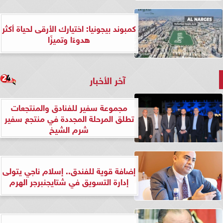
كمبوند بيجونيا: اختيارك الأرقى لحياة أكثر
هدوءًا وتميزًا
آخر الأخبار
مجموعة سفير للفنادق والمنتجعات
تطلق المرحلة المجددة في منتجع سفير
شرم الشيخ
إضافة قوية للفندق.. إسلام ناجي يتولى
إدارة التسويق في شتايجنبرجر الهرم