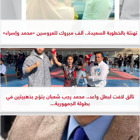
تهنئة بالخطوبة السعيدة.. ألف مبروك للعروسين «محمد وإسراء»
تألق لافت لبطل واعد.. محمد رجب شعبان يتوّج بذهبيتين في
بطولة الجمهورية...