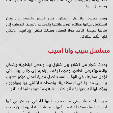
وينفصل عنها.
وبعد حصول بيلا على الطلاق، تقرر السفر والعودة إلى لبنان
لتستكمل حياتها هناك، تودع عائلتها بالدموع، وتضطر للذهاب إلى
منزلها مجددا، لتأخذ جواز السفر، وهناك تلتقي بإبراهيم، وتبكي
كثيرا لأنها ستتركه.
مسلسل سيب وأنا أسيب
يحدث شجار في الشارع بين شقيق بيلا وبعض البلطجية ويتدخل
والده ويتعرض للطعن، ومجددا يقف إبراهيم إلى جانب بيلا، التي
تؤجل سفرها، في الوقت نفسه تصل مديرة أعمال كوكو خطيب
بيلا إلى مكانها في الإسكندرية، وتصطحبه ليتلقي بها ويواجهها،
ويؤكد لها أنه يحبها رغم أنها كذبت عليه ولم تخبره بحقيقة عائلتها.
يرى إبراهيم بيلا وهي تقف مع خطيبها اللبناني، ويفكر في أنها
اختارت البقاء معه، لكنه يفاجأ بها وقد عادت له ليتزوجا من جديد،
وتصور بيلا فيديوهات مع عائلتها في رمضان، ولا تشعر بالخجل