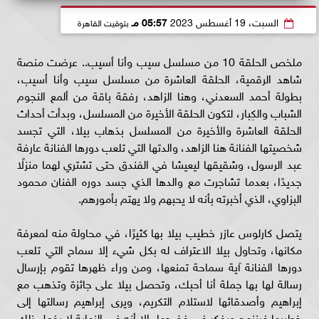
السبت، 19 أغسطس 2023
05:57 مـ
بتوقيت القاهرة
ملخص الحلقة 10 من مسلسل سيب وأنا أسيب.. عرضت منصة
شاهد الرقمية، الحلقة العاشرة من مسلسل سيب وأنا أسيب،
بطولة أحمد السعدني، وهنا الزاهد، رفقة باقة من ألمع النجوم
الشباب والكِبار، لتكون الحلقة الأخيرة من المسلسل، وبدأت أحداث
الحلقة العاشرة والأخيرة من المسلسل بذهاب بيلا، التي تجسد
شخصيتها الفنانة هنا الزاهد، والدتها التي تلعب دورها الفنانة عارفة
عبد الرسول، وشقيقها ليعيشا في الفندق حتى تشتري لهما منزلًا
جديدًا، بعدما تشاجرت مع والدها الذي جسد دوره الفنان محمود
البزاوي، الذي أخبرته بأنه لا يحبهم ولا يهتم بأمورهم.
يتصل كارلوس عازر خطيب بيلا بها كثيرًا، في محاولة منه لمعرفة
مكانها، وتحاول بيلا الاعتراف له بكل شيء إلا سماح التي تلعب
دورها الفنانة آية سماحة تمنعها، ومن وراء ظهرها تقوم بإرسال
رسالة لها بها جملة أنا أحبك، وتحصل بيلا على جائزة وتذهب مع
إبراهيم وأصدقائها لاستلام التكريم، ويرى إبراهيم رسالتها إلى
خطيبها فينزعج ويفكر في فضحها، إلا أنه في النهاية لا يفعل ذلك