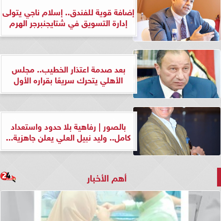
إضافة قوية للفندق.. إسلام ناجي يتولى
إدارة التسويق في شتايجنبرجر الهرم
بعد صدمة اعتذار الخطيب.. مجلس
الأهلي يتحرك سريعًا بقراره الأول
بالصور | رفاهية بلا حدود واستعداد
كامل.. وليد نبيل العلي يعلن جاهزية...
أهم الأخبار