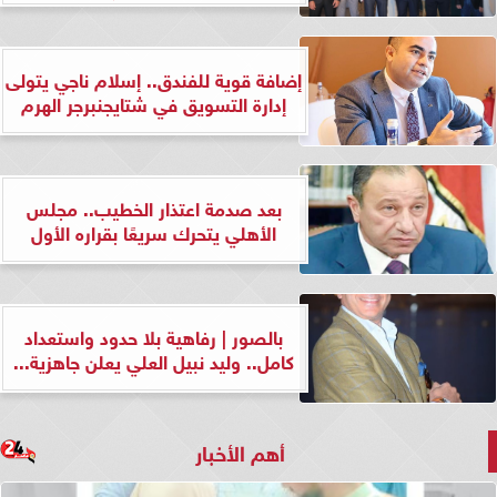
إضافة قوية للفندق.. إسلام ناجي يتولى
إدارة التسويق في شتايجنبرجر الهرم
بعد صدمة اعتذار الخطيب.. مجلس
الأهلي يتحرك سريعًا بقراره الأول
بالصور | رفاهية بلا حدود واستعداد
كامل.. وليد نبيل العلي يعلن جاهزية...
أهم الأخبار