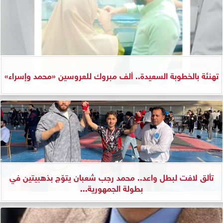
تهنئة بالخطوبة السعيدة.. ألف مبروك للعروسين «محمد وإسراء»
تألق لافت لبطل واعد.. محمد رجب شعبان يتوّج بذهبيتين في
بطولة الجمهورية...