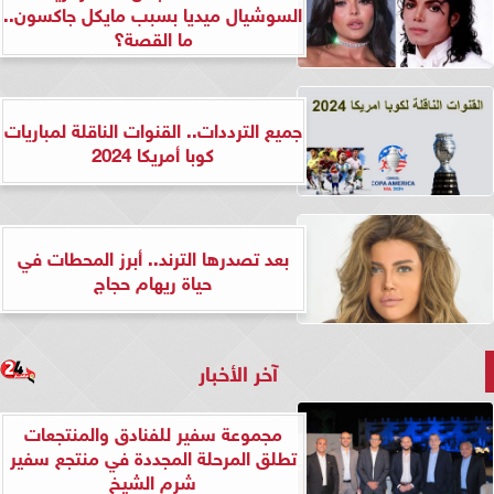
السوشيال ميديا بسبب مايكل جاكسون..
ما القصة؟
جميع الترددات.. القنوات الناقلة لمباريات
كوبا أمريكا 2024
بعد تصدرها الترند.. أبرز المحطات في
حياة ريهام حجاج
آخر الأخبار
مجموعة سفير للفنادق والمنتجعات
تطلق المرحلة المجددة في منتجع سفير
شرم الشيخ