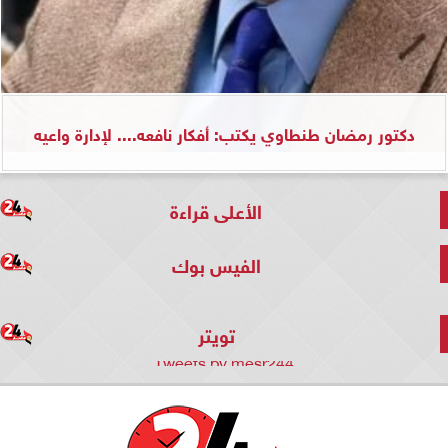
دكتور رمضان طنطاوي يكتب: أفكار نافعه.... لإدارة واعيه
الأعلى قراءة
الفيس بوك
تويتر
Tweets by mesr244