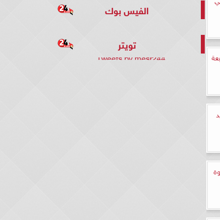
الفيس بوك
تويتر
عة
Tweets by mesr244
د
 2023 (خطوة