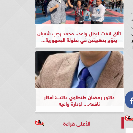
 أ الأشياء
على
تألق لافت لبطل واعد.. محمد رجب شعبان
يتوّج بذهبيتين في بطولة الجمهورية...
ة غير
يما
دكتور رمضان طنطاوي يكتب: أفكار
نافعه.... لإدارة واعيه
الأعلى قراءة
ي