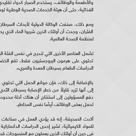
والأطعمة والوظائف، يستخدم الصبار كدواء تقليدي
الغذائية، حتى أن هيئة الخدمات الصحية الوطنية 
الفئران، وجدت أن أولئك الذين شربوا الماء الذي ي
لمنظمة الصحة العالمية.
تحتوي على هرمون البروجسترون فقط، تقع الخضرو
الدراسات الطعام بسرطان المعدة والمريء.
بالإضافة إلى ذلك، فإن موانع الحمل التي تحتوي
إلى أنها تزيد قليلاً من خطر الإصابة بسرطان الث
دفع المسؤولين إلى استنتاج أن هناك أدلة محدودة
تحمل بعض الوظائف أيضًا نفس المخاطر.
أكدت الصحيفة، إنه قد يؤدي العمل في صناعات ا
للمواد الكيميائية، تشير إحدى الدراسات الدانماركي
في حين أن أولئك الذين يعملون مع المنسوجات قد ي