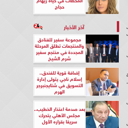
حجاج
آخر الأخبار
ت
مجموعة سفير للفنادق
والمنتجعات تطلق المرحلة
المجددة في منتجع سفير
شرم الشيخ
إضافة قوية للفندق..
إسلام ناجي يتولى إدارة
التسويق في شتايجنبرجر
الهرم
بعد صدمة اعتذار الخطيب..
مجلس الأهلي يتحرك
سريعًا بقراره الأول
س