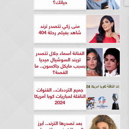
حياتك؟
منى زكي تتصدر ترند
شاهد بفيلم رحلة 404
الفنانة أسماء جلال تتصدر
تريند السوشيال ميديا
بسبب مايكل جاكسون.. ما
القصة؟
جميع الترددات.. القنوات
الناقلة لمباريات كوبا أمريكا
2024
بعد تصدرها الترند.. أبرز
المحطات في حياة ريهام