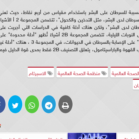
لمسببة للسرطان على البشر باستخدام مقياس من أربع نقاط، حيث تعني
المجموعة 1 أن هناك "أدلة كافية على الإصابة بالسرطان لدى البشر، مثل التدخين والكحول"، تتضمن المجموعة 2
طان لدى البشر"، ولكن هناك أدلة كافية في الدراسات التي أجريت على
الحيوانات، مثل الانبعاثات الناتجة عن القلي وعمل النوبات الليلية، تتضمن المجموعة 2B أشياءً تُظهر "أدلة محدودة" 
الإصابة بالسرطان لدى البشر وأدلة "أقل من كافية" على الإصابة بالسرطان في الحيوانات، في المجموعة 3 ، هناك "أدل
كافية في الدراسات البشرية" والحيوانية، مثل شرب القهوة والباراسيتامول، يتعلق التصنيف 2B فقط بمدى قوة الدليل ف
لصحة العالمية
منظمة الصحة العالمية
الاسبرتام
ان
وكرامة”
البنك الأوروبي يدعم القطاع الخاص ف