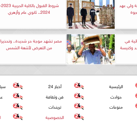
قة ولي عهد
شروط القبول بالكلية الحرب
جوة
2024.. ثانوي عام وأزهري
اثية في
مصر تشهد موجة حر شديدة.. وتحذيرا
د وكنيسة
من التعرض لأشعة الشمس
الرئيسية
أخبار 24
سيا
حوادث
فن وثقافة
عر
منوعات
تريندات
الخصوصية
ا