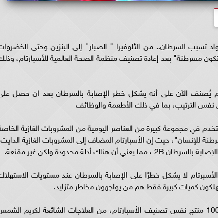
ة صادمة: الصبار وبودرة التلك ضمن 10 مواد تسبب السرطان.. من الألوفيرا " الصبار" إلى البنزين وحتى الخضروا
من المحتمل أن تكون مسرطنة" بعد إعادة تصنيف منظمة الصحة العالمية للأسبارتام، وذلك
تام يُصنف الآن على أنه يشكل خطر الإصابة بالسرطان بعد ان حصل على
تخدم في مجموعة كبيرة من العناصر اليومية من المشروبات الغازية الخاصة
رطنة للإنسان"، حيث إن الأسبارتام المضاف إلى المشروبات الغازية الدايت،
اك أدلة محدودة ولكن غير مقنعة.
الأسبرتام لا يشكل خطرًا على الإصابة بالسرطان عند مستويات الاستهلاك
هلكون كميات كبيرة فقط هم من يواجهون مخاطر متزايد.
وأشارت الصحيفة، إلى إنه تم منح ما يقرب من 100 منتج نفس تصنيف الأسبارتام، من العلاجات الشائعة لكريم الشم