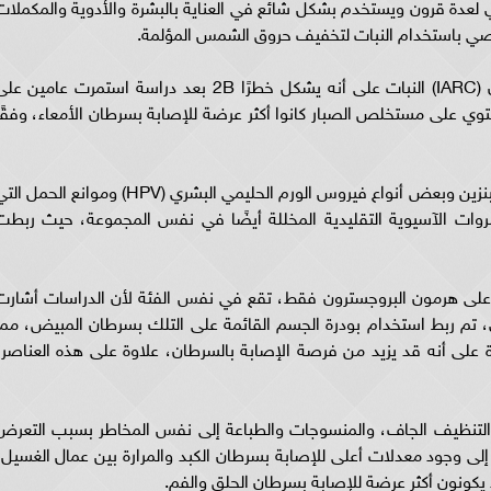
 لعدة قرون ويستخدم بشكل شائع في العناية بالبشرة والأدوية والمكملات
توصي باستخدام النبات لتخفيف حروق الشمس المؤلمة.
ومع ذلك، صنفت الوكالة الدولية لأبحاث السرطان (IARC) النبات على أنه يشكل خطرًا 2B بعد دراسة استمرت عامين ع
حتوي على مستخلص الصبار كانوا أكثر عرضة للإصابة بسرطان الأمعاء، وفقًا
تشمل العناصر الأخرى التي تندرج في نفس الفئة البنزين وبعض أنواع فيروس الورم الحليمي البشري (HPV) وموانع الحمل
ات الآسيوية التقليدية المخللة أيضًا في نفس المجموعة، حيث ربطت
 على هرمون البروجسترون فقط، تقع في نفس الفئة لأن الدراسات أشارت
دي، تم ربط استخدام بودرة الجسم القائمة على التلك بسرطان المبيض، مما
 على أنه قد يزيد من فرصة الإصابة بالسرطان، علاوة على هذه العناصر،
لتنظيف الجاف، والمنسوجات والطباعة إلى نفس المخاطر بسبب التعرض
ة إلى وجود معدلات أعلى للإصابة بسرطان الكبد والمرارة بين عمال الغسيل،
كونون أكثر عرضة للإصابة بسرطان الحلق والفم.