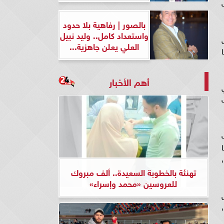
بالصور | رفاهية بلا حدود
واستعداد كامل.. وليد نبيل
لى
العلي يعلن جاهزية...
أهم الأخبار
 التي
تهنئة بالخطوبة السعيدة.. ألف مبروك
للعروسين «محمد وإسراء»