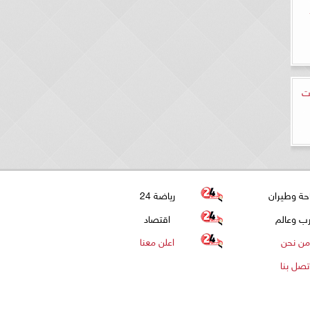
ية 2023-
ت
حة وطيران
رياضة 24
ب وعالم
اقتصاد
من نحن
اعلن معنا
تصل بنا