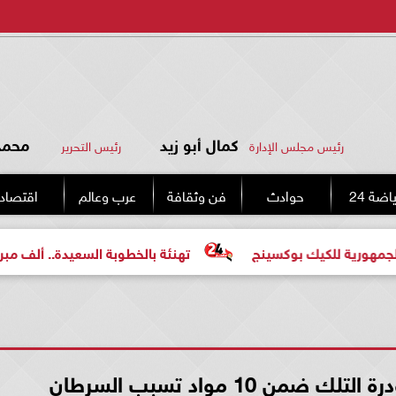
كمال أبو زيد
محمد 
رئيس مجلس الإدارة
رئيس التحرير
اضة 24
حوادث
فن وثقافة
عرب وعالم
اقتصاد
للكيك بوكسينج
تهنئة بالخطوبة السعيدة.. ألف مبروك للعرو
ن 10 مواد تسبب السرطان