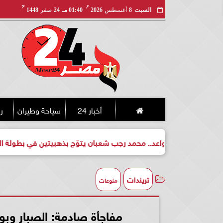
مـ
هـ
السبت
8
أغسطس
2026
01:40 مـ
24
صفر
1448
أخبار 24
سياحة وطيران
ري
 لبطل واعد.. محمد رجب شعبان يتوّج بذهبيتين في بطولة الجمهورية 
تريندات
منوعات
مفاجأة صادمة: الصبار وبودرة التلك ضم