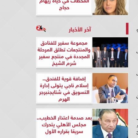
حجاج
آخر الأخبار
مجموعة سفير للفنادق
والمنتجعات تطلق المرحلة
المجددة في منتجع سفير
شرم الشيخ
إضافة قوية للفندق..
إسلام ناجي يتولى إدارة
التسويق في شتايجنبرجر
الهرم
بعد صدمة اعتذار الخطيب..
ولي.
مجلس الأهلي يتحرك
سريعًا بقراره الأول
لة الثانية من دور المجموعات يوم 31