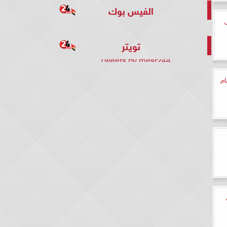
الفيس بوك
تويتر
Tweets by mesr244
ام