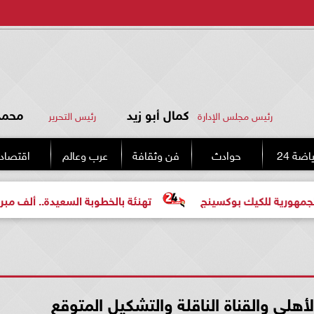
كمال أبو زيد
محمد 
رئيس مجلس الإدارة
رئيس التحرير
اضة 24
حوادث
فن وثقافة
عرب وعالم
اقتصاد
يك بوكسينج
تهنئة بالخطوبة السعيدة.. ألف مبروك للعروسين
أهلي والقناة الناقلة والتشكيل المتوقع