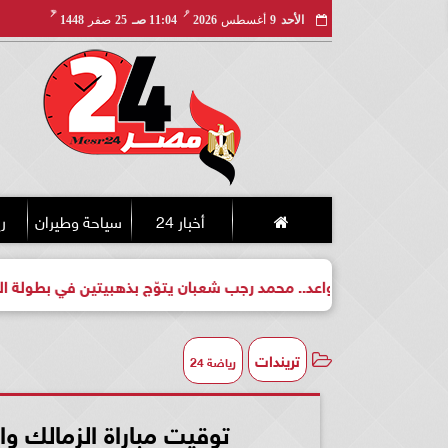
مـ
هـ
الأحد
9
أغسطس
2026
11:04 صـ
25
صفر
1448
أخبار 24
سياحة وطيران
ري
بطل واعد.. محمد رجب شعبان يتوّج بذهبيتين في بطولة الجمهورية للك
تريندات
رياضة 24
توقيت مباراة الزمالك وال