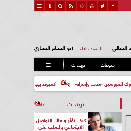
الجبالي
أبو الحجاج العماري
المشرف العام
منوعات
تريندات

 «محمد وإسراء»
كمبوند بيجونيا: اختيارك الأرقى لحياة أكثر هدو
تريندات
كيف تؤثر وسائل التواصل
الاجتماعي بالسلب على