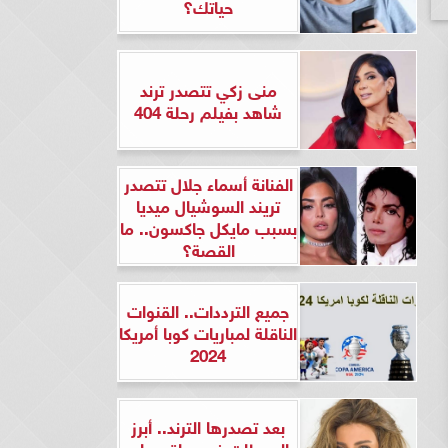
حياتك؟
منى زكي تتصدر ترند
شاهد بفيلم رحلة 404
الفنانة أسماء جلال تتصدر
تريند السوشيال ميديا
بسبب مايكل جاكسون.. ما
القصة؟
جميع الترددات.. القنوات
الناقلة لمباريات كوبا أمريكا
2024
بعد تصدرها الترند.. أبرز
المحطات في حياة ريهام