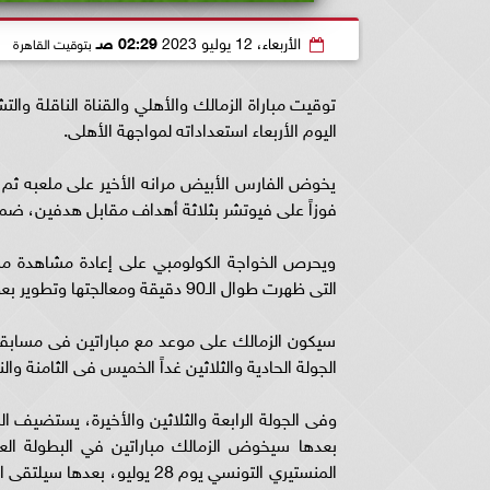
الأربعاء، 12 يوليو 2023
02:29 صـ
بتوقيت القاهرة
توقيت مباراة الزمالك والأهلي والقناة الناقلة والت
اليوم الأربعاء استعداداته لمواجهة الأهلى.
يخوض الفارس الأبيض مرانه الأخير على ملعبه ثم ي
فوزاً على فيوتشر بثلاثة أهداف مقابل هدفين، ضمن 
ويحرص الخواجة الكولومبي على إعادة مشاهدة مبار
التى ظهرت طوال الـ90 دقيقة ومعالجتها وتطوير بعض الجوانب التى يرى أنها مازالت تحتاج للعمل فى المرحلة المقبلة.
سيكون الزمالك على موعد مع مباراتين فى مسابقة 
الجولة الحادية والثلاثين غداً الخميس فى الثامنة وا
بعدها سيخوض الزمالك مباراتين في البطولة العر