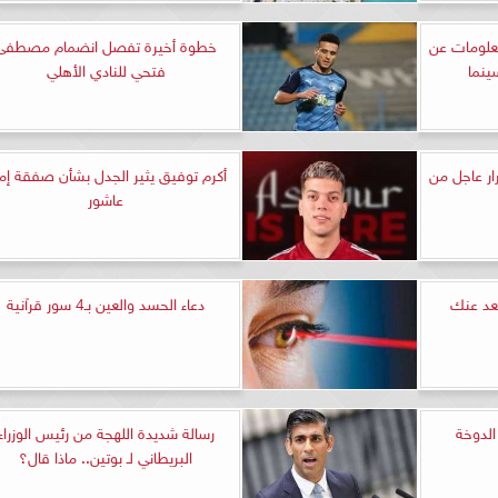
Mission Im».. معلومات عن
خطوة أخيرة تفصل انضمام مصطفى
ينما
فتحي للنادي الأهلي
ار عاجل من
أكرم توفيق يثير الجدل بشأن صفقة إم
عاشور
بعد عنك
دعاء الحسد والعين بـ4 سور قرآنية
لدوخة
رسالة شديدة اللهجة من رئيس الوزراء
البريطاني لـ بوتين.. ماذا قال؟