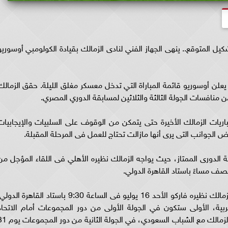
شكيل المتوقع.. ينهى الجهاز الفني لنادى الزمالك بقيادة الكولومبي أوسوريو
علن أوسوريو قائمة المباراة التي تدخل معسكر مغلق الليلة. حقق الزمالك
منافسات الجولة الثالثة والثلاثين لمسابقة الدوري المصري.
يات الزمالك الأخيرة حتى يتمكن من الوقوف على السلبيات والإيجابيات
الدورى الممتاز، حيث يواجه الزمالك نظيره الأهلي فى اللقاء المؤجل من
لنصف مساءً باستاد القاهرة الدولي.
وفى الجولة الرابعة والثلاثين والأخيرة، يستضيف الزمالك نظيره فاركو الأحد 16 يوليو فى الساعة 9:30 باستاد القاهرة الد
بية، الأولى ستكون في الجولة الأولى من دور المجموعات أمام الاتحاد
المنستيري التونسي يوم 28 يوليو، بعدها سيلتقى الزمالك مع الشباب السعودي، في الجو