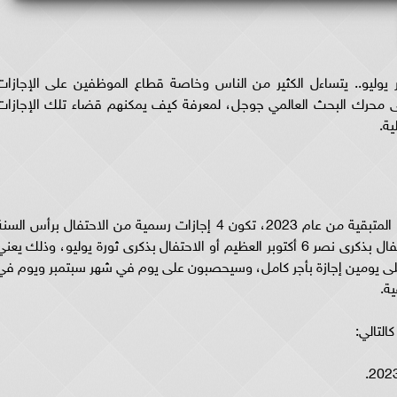
20 وجدول عطلات شهر يوليو.. يتساءل الكثير من الناس وخاصة قطاع الموظفين على الإجازات
ام 2023 ويبحثون عنها على محرك البحث العالمي جوجل، لمعرفة كيف يمكنهم قضاء تلك الإجازا
ية.
وحسب موقع رئاسة الوزراء، فإن الإجازات الرسمية المتبقية من عام 2023، تكون 4 إجازات رسمية من الاحتفال برأس الس
الهجرية أو الاحتفال بالمولد النبوي الشريف أو الاحتفال بذكرى نصر 6 أكتوبر العظيم أو الاحتفال بذكرى ثورة يوليو، وذلك يعن
ى يومين إجازة بأجر كامل، وسيحصبون على يوم في شهر سبتمبر ويوم في
ية.