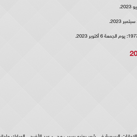
لإجازات الرسمية في شهر يونيو بسبب مجيء عيد الأضحى المبارك واجازة