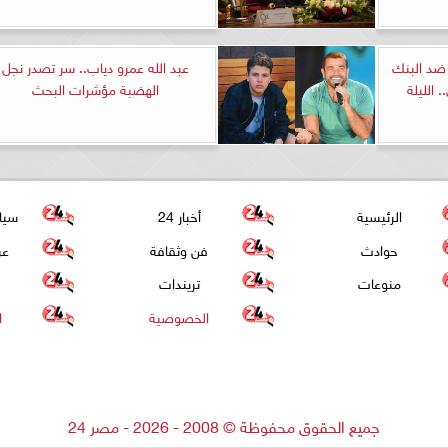
 ضد البنك
عبد الله عمرو دياب.. سر تصدر نجل
 الليلة
الهضبة مؤشرات البحث
الرئيسية
أخبار 24
سيا
حوادث
فن وثقافة
عر
منوعات
تريندات
الخصوصية
ا
جميع الحقوق محفوظة
©
2008 - 2026 - مصر 24