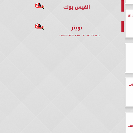
الفيس بوك
اة
تويتر
Tweets by mesr244
..
حف