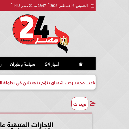
مـ
هـ
الخميس
6
أغسطس
2026
08:07 مـ
22
صفر
1448
أخبار 24
سياحة وطيران
ري
بطل واعد.. محمد رجب شعبان يتوّج بذهبيتين في بطولة الجمهورية للك
تريندات
الإجازات المتبقية عام 2023 وجدول عطلات شهر 