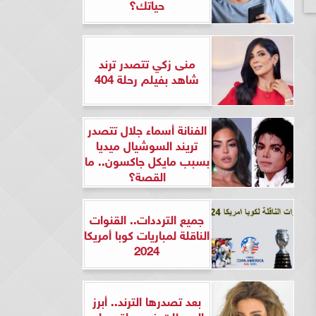
حياتك؟
منى زكي تتصدر ترند
شاهد بفيلم رحلة 404
الفنانة أسماء جلال تتصدر
تريند السوشيال ميديا
بسبب مايكل جاكسون.. ما
القصة؟
جميع الترددات.. القنوات
الناقلة لمباريات كوبا أمريكا
2024
بعد تصدرها الترند.. أبرز
المحطات في حياة ريهام