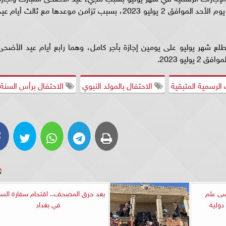
ثورة 30 يونيو، والتي تم ترحيلها كإجازة رسمية إلى يوم الأحد الموافق 2 يوليو 2023، بسبب تزامن موعدها مع ثالث أيام ع
 شهر يوليو على يومين إجازة بأجر كامل، وهما رابع أيام عيد الأضحى
 الرسمية المتبقية
الاحتفال بالمولد النبوي
الاحتفال برأس السنة
سى علم
بعد حرق المصحف.. اقتحام سفارة السو
في بغداد