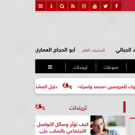
الجبالي
أبو الحجاج العماري
المشرف العام
منوعات
تريندات

 «محمد وإسراء»
دليل المشتري لأول مرة لاختيار مشروع عقا
تريندات
كيف تؤثر وسائل التواصل
الاجتماعي بالسلب على