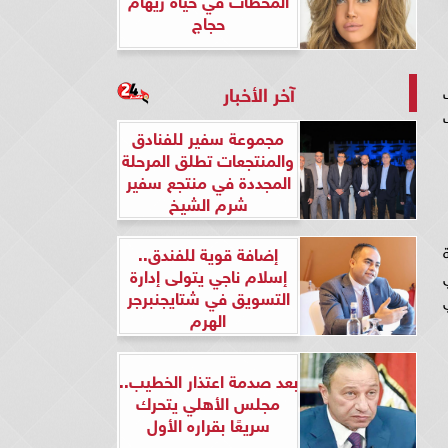
حجاج
آخر الأخبار
ت
مجموعة سفير للفنادق
والمنتجعات تطلق المرحلة
المجددة في منتجع سفير
شرم الشيخ
نة
إضافة قوية للفندق..
إسلام ناجي يتولى إدارة
ي
التسويق في شتايجنبرجر
الهرم
بعد صدمة اعتذار الخطيب..
مجلس الأهلي يتحرك
سريعًا بقراره الأول