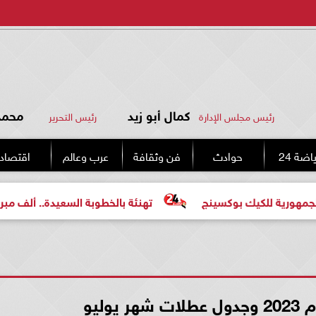
كمال أبو زيد
محمد 
رئيس مجلس الإدارة
رئيس التحرير
اضة 24
حوادث
فن وثقافة
عرب وعالم
اقتصاد
يك بوكسينج
تهنئة بالخطوبة السعيدة.. ألف مبروك للعروسين
يوليو