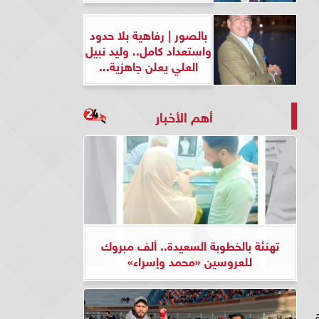
بالصور | رفاهية بلا حدود
واستعداد كامل.. وليد نبيل
العلي يعلن جاهزية...
أهم الأخبار
تهنئة بالخطوبة السعيدة.. ألف مبروك
للعروسين «محمد وإسراء»