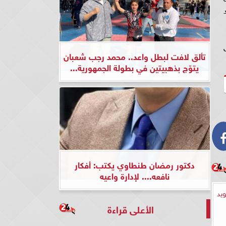
يد
تألق لافت لبطل واعد.. محمد رجب شعبان
يتوّج بذهبيتين في بطولة الجمهورية...
دكتور رمضان طنطاوي يكتب: أفكار
نافعه.... لإدارة واعيه
يد
الأعلى قراءة