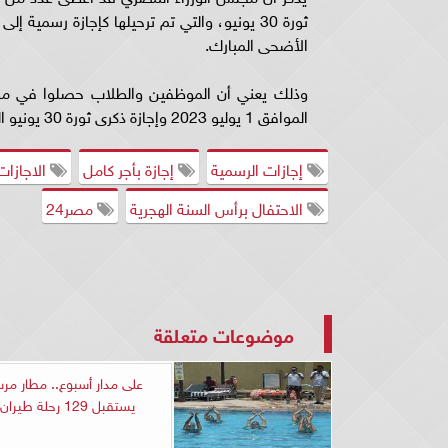
الأضحى المبارك.
وذلك يعني أن الموظفين والطلاب حصلوا في مطلع
الموافق 1 يوليو 2023 وإجازة ذكرى ثورة 30 يونيو الموافق 2 يوليو 2023.
إجازات الرسمية
إجازة بأجر كامل
الاجازات
الاحتفال برأس السنة الهجرية
مصر24
موضوعات متعلقة
على مدار أسبوع.. مطار مر
يستقبل 129 رحلة طيران دولية