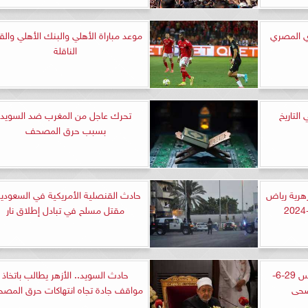
ري المصري
موعد مباراة الأهلي والبنك الأهلي والقن
الناقلة
 التاريخ
تحرك عاجل من المغرب ضد السويد
بسبب حرق المصحف
زهرية رياض
حادث القنصلية الأمريكية في السعودية
مقتل مسلح في تبادل إطلاق نار
موعد أذان الظهر اليوم الخميس 29-6-
حادث السويد.. الأزهر يطالب باتخاذ
مواقف جادة تجاه انتهاكات حرق المص