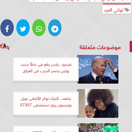
تهاني العيد
موضوعات متعلقة
فيديو.. بايدن يقع في خطأ جديد:
بوتين يخسر الحرب في العراق
شاهد.. التيك توكر الألماني نويل
روبيسون يزور مستشفى 57357
صلاة عيد الأضحى 2023 .. وقتها