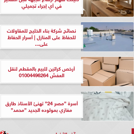
في أي إجراء تجميلي
نصائح شركة بناء الخليج للمقاولات
للحفاظ على المنازل | أسرار الحفاظ
على...
أرخص كراتين للبيع بالمقطم لنقل
العفش 01004496264
أسرة ”مصر 24” تهنئ الأستاذ طارق
مغازي بمولوده الجديد ”محمد”
آخر الأخبار