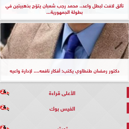
تألق لافت لبطل واعد.. محمد رجب شعبان يتوّج بذهبيتين في
بطولة الجمهورية...
دكتور رمضان طنطاوي يكتب: أفكار نافعه.... لإدارة واعيه
الأعلى قراءة
الفيس بوك
تويتر