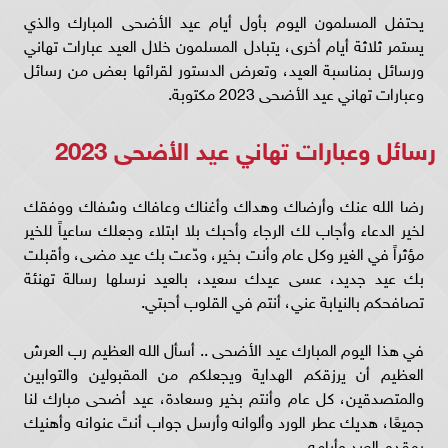
يحتفل المسلمون اليوم بأول أيام عيد الأضحى المبارك والذي
يستمر ثلاثة أيام أخرى، يتبادل المسلمون خلال العيد عبارات تهاني
ورسائل بمناسبة العيد، وتعرض الدستور لقرائها بعض من رسائل
وعبارات تهاني عيد الأضحى 2023 مكتوبة.
رسائل وعبارات تهاني عيد الأضحى 2023
رضا الله عنك وأرضاك وهداك وأغناك وعافاك وشفاك ووفقك
لخير الدعاء وأجاب لك الرجاء وأحبك بلا ابتلاء وجعلك ساعياً للخير
مؤثراً في الغير وكل عام وأنت بخير، ودّعت بك عيد مضى، وأقبلت
بك عيد جديد، عسى عيدك سعيد، بالعيد نرسلها رسالة تهنئة
تصافحكم بالنيابة عني، أنتم في القلوب أحبتي.
في هذا اليوم المبارك عيد الأضحى .. أسأل الله العظيم رب العرش
العظيم أن يرزقكم الهداية ويجعلكم من المقبولين والتوابين
والمتصدقين، كل عام وأنتم بخير وسعادة، عيد أضحى مبارك لنا
جميعًا، هديك عطر الورد وألوانه وأرسل جواب أنتَ عنوانه وأهنيك
بمقدم العيد وأيامه.