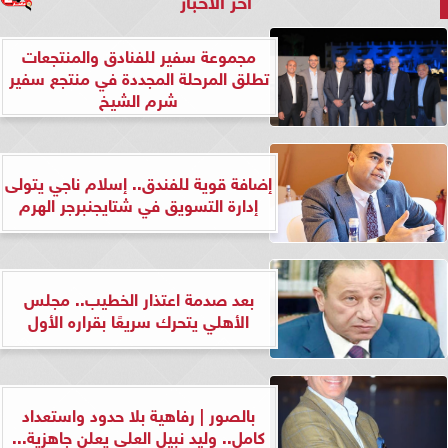
مجموعة سفير للفنادق والمنتجعات
تطلق المرحلة المجددة في منتجع سفير
شرم الشيخ
إضافة قوية للفندق.. إسلام ناجي يتولى
إدارة التسويق في شتايجنبرجر الهرم
بعد صدمة اعتذار الخطيب.. مجلس
الأهلي يتحرك سريعًا بقراره الأول
بالصور | رفاهية بلا حدود واستعداد
كامل.. وليد نبيل العلي يعلن جاهزية...