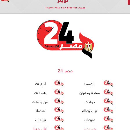
Tweets by mesr244
مصر 24
الرئيسية
أخبار 24
سياحة وطيران
رياضة 24
حوادث
فن وثقافة
عرب وعالم
اقتصاد
منوعات
تريندات
من نحن
اعلن معنا