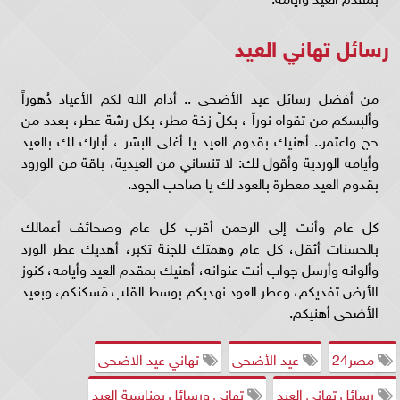
رسائل تهاني العيد
من أفضل رسائل عيد الأضحى .. أدام الله لكم الأعياد دُهوراً
وألبسكم من تقواه نوراً ، بكلّ زخة مطر، بكل رشة عطر، بعدد من
حج واعتمر.. أهنيك بقدوم العيد يا أغلى البشر ، أبارك لك بالعيد
وأيامه الوردية وأقول لك: لا تنساني من العيدية، باقة من الورود
بقدوم العيد معطرة بالعود لك يا صاحب الجود.
كل عام وأنت إلى الرحمن أقرب كل عام وصحائف أعمالك
بالحسنات أثقل، كل عام وهمتك للجنة تكبر، أهديك عطر الورد
وألوانه وأرسل جواب أنت عنوانه، أهنيك بمقدم العيد وأيامه، كنوز
الأرض تفديكم، وعطر العود نهديكم بوسط القلب مَسكنكم، وبعيد
الأضحى أهنيكم.
مصر24
عيد الأضحى
تهاني عيد الاضحى
رسائل تهاني العيد
تهاني ورسائل بمناسبة العيد