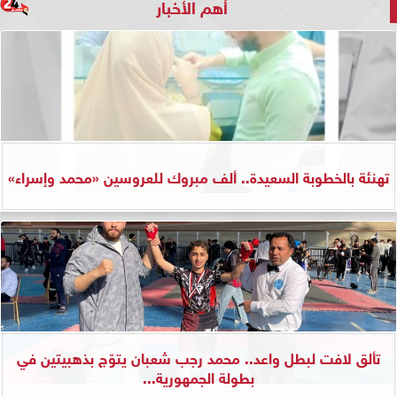
أهم الأخبار
تهنئة بالخطوبة السعيدة.. ألف مبروك للعروسين «محمد وإسراء»
تألق لافت لبطل واعد.. محمد رجب شعبان يتوّج بذهبيتين في
بطولة الجمهورية...