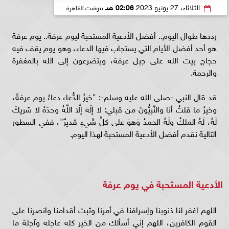
الثلاثاء، 27 يونيو 2023
02:06 صـ
بتوقيت القاهرة
رددها طوال اليوم.. أفضل الأدعية المستحبة ليوم عرفة.. يوم عرفة
هو أحد أفضل الأيام التي يستجاب فيها الدعاء، وهو يوم يقف فيه
حجاج بيت الله على جبل عرفة، ويتضرعون إلى الله بالمغفرة
والرحمة.
قد قال النبي -صلى الله عليه وسلم-: "خيرُ الدُّعاءِ دعاءُ يومِ عرفةَ،
وخيرُ ما قلتُ أَنا والنَّبيُّونَ من قبلي: لا إلَهَ إلَّا اللَّهُ وحدَهُ لا شريكَ
لَهُ، لَهُ الملكُ ولَهُ الحمدُ وَهوَ على كلِّ شَيءٍ قديرٌ"، ففي السطور
التالية نقدم أفضل الأدعية المستحبة لهذا اليوم.
الأدعية المستحبة في يوم عرفة
اللهم اغفر لنا ذنوبنا وإسرافنا في أمرنا وثبت أقدامنا وانصرنا على
القوم الكافرين، اللهم إني أسألك من الخير كله عاجله وآجلة ما