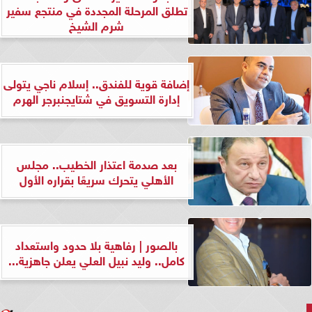
تطلق المرحلة المجددة في منتجع سفير
شرم الشيخ
إضافة قوية للفندق.. إسلام ناجي يتولى
إدارة التسويق في شتايجنبرجر الهرم
بعد صدمة اعتذار الخطيب.. مجلس
الأهلي يتحرك سريعًا بقراره الأول
بالصور | رفاهية بلا حدود واستعداد
كامل.. وليد نبيل العلي يعلن جاهزية...