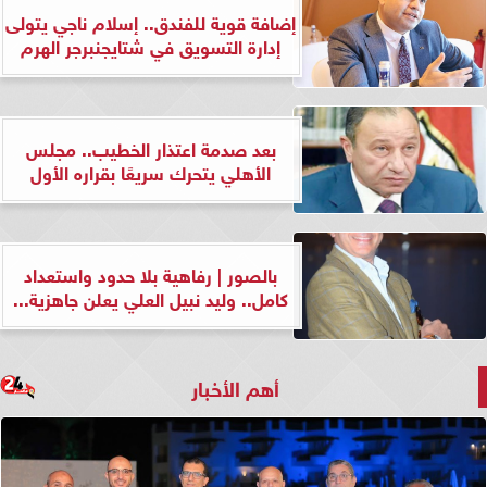
إضافة قوية للفندق.. إسلام ناجي يتولى
إدارة التسويق في شتايجنبرجر الهرم
بعد صدمة اعتذار الخطيب.. مجلس
الأهلي يتحرك سريعًا بقراره الأول
بالصور | رفاهية بلا حدود واستعداد
كامل.. وليد نبيل العلي يعلن جاهزية...
أهم الأخبار