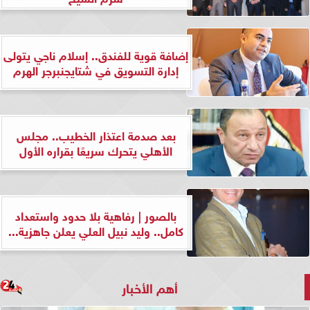
إضافة قوية للفندق.. إسلام ناجي يتولى
إدارة التسويق في شتايجنبرجر الهرم
بعد صدمة اعتذار الخطيب.. مجلس
الأهلي يتحرك سريعًا بقراره الأول
بالصور | رفاهية بلا حدود واستعداد
كامل.. وليد نبيل العلي يعلن جاهزية...
أهم الأخبار