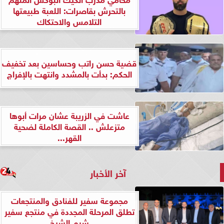
بالتحرش بقاصرات: اللعبة طبيعتها
التلامس والاحتكاك
قضية حسن راتب وحساسين بعد تخفيف
الحكم: بدأت بالمشدد وانتهت بالإفراج
عاشت في الزريبة عشان مرات أبوها
متزعلش .. القصة الكاملة لضحية
القهر...
آخر الأخبار
مجموعة سفير للفنادق والمنتجعات
تطلق المرحلة المجددة في منتجع سفير
شرم الشيخ