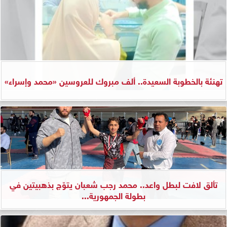
تهنئة بالخطوبة السعيدة.. ألف مبروك للعروسين «محمد وإسراء»
تألق لافت لبطل واعد.. محمد رجب شعبان يتوّج بذهبيتين في
بطولة الجمهورية...