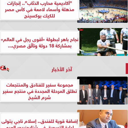
”أكاديمية محارب الذئاب”.. إنجازات
مذهلة وأسماء لامعة في كأس مصر
للكيك بوكسينج
نجاح باهر لبطولة «أقوى رجل في العالم»
بمشاركة 18 دولة وتألّق مصري...
آخر الأخبار
مجموعة سفير للفنادق والمنتجعات
تطلق المرحلة المجددة في منتجع سفير
شرم الشيخ
إضافة قوية للفندق.. إسلام ناجي يتولى
إدارة التسويق في شتايجنبرجر الهرم