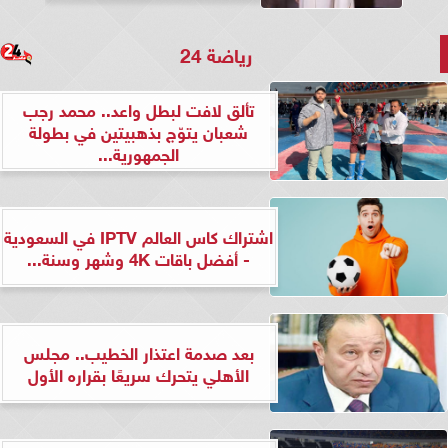
رياضة 24
تألق لافت لبطل واعد.. محمد رجب
شعبان يتوّج بذهبيتين في بطولة
الجمهورية...
اشتراك كاس العالم IPTV في السعودية
- أفضل باقات 4K وشهر وسنة...
بعد صدمة اعتذار الخطيب.. مجلس
الأهلي يتحرك سريعًا بقراره الأول