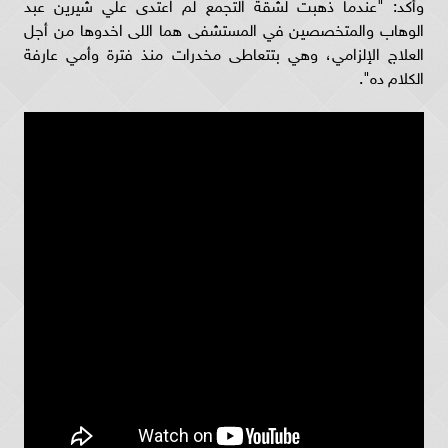
وأكد: "عندما ذهبت لشقة التجمع لم اعتدى علي شيرين عبد
الوهاب والمتخصصين في المستشفى هما اللى اخدوها من أجل
العلاج الإلزامي، وهي بتتعاطى مخدرات منذ فترة وأمي عارفة
الكلام ده".