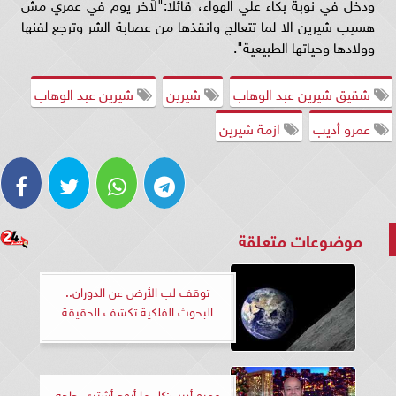
ودخل في نوبة بكاء علي الهواء، قائلا:"لاَخر يوم في عمري مش
هسيب شيرين الا لما تتعالج وانقذها من عصابة الشر وترجع لفنها
وولادها وحياتها الطبيعية".
شقيق شيرين عبد الوهاب
شيرين
شيرين عبد الوهاب
عمرو أديب
ازمة شيرين
موضوعات متعلقة
توقف لب الأرض عن الدوران..
البحوث الفلكية تكشف الحقيقة
عمرو أديب:كل ما أروح أشتري حاجة