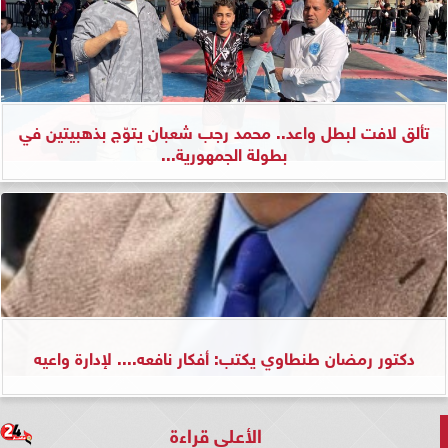
تألق لافت لبطل واعد.. محمد رجب شعبان يتوّج بذهبيتين في
بطولة الجمهورية...
دكتور رمضان طنطاوي يكتب: أفكار نافعه.... لإدارة واعيه
الأعلى قراءة