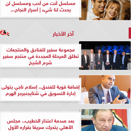
مسلسل أنت من أحب ومسلسل لن
يحدث لنا شيء | أسرار النجاح...
آخر الأخبار
مجموعة سفير للفنادق والمنتجعات
تطلق المرحلة المجددة في منتجع سفير
شرم الشيخ
إضافة قوية للفندق.. إسلام ناجي يتولى
إدارة التسويق في شتايجنبرجر الهرم
بعد صدمة اعتذار الخطيب.. مجلس
الأهلي يتحرك سريعًا بقراره الأول