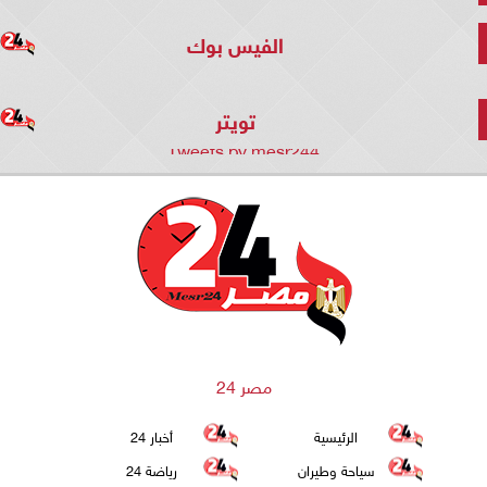
الفيس بوك
تويتر
Tweets by mesr244
مصر 24
الرئيسية
أخبار 24
سياحة وطيران
رياضة 24