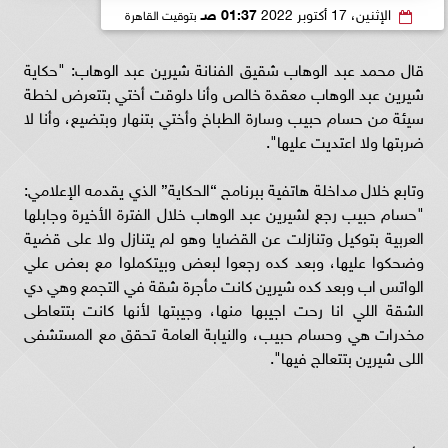
الإثنين، 17 أكتوبر 2022
01:37 صـ
بتوقيت القاهرة
قال محمد عبد الوهاب شقيق الفنانة شيرين عبد الوهاب: "حكاية
شيرين عبد الوهاب معقدة خالص وأنا دلوقت أختي بتتعرض لخطة
سيئة من حسام حبيب وسارة الطباخ وأختي بتنهار وبتضيع، وأنا لا
ضربتها ولا اعتديت عليها".
وتابع خلال مداخلة هاتفية ببرنامج “الحكاية” الذي يقدمه الإعلامي:
"حسام حبيب رجع لشيرين عبد الوهاب خلال الفترة الأخيرة وجابلها
العربية بتوكيل وتنازلت عن القضايا وهو لم يتنازل ولا على قضية
وضحكوا عليها، وبعد كده رجعوا لبعض وبيتكملوا مع بعض علي
الواتس اب وبعد كده شيرين كانت مأجرة شقة في التجمع وهي دي
الشقة اللي انا رحت اجيبها منها، وجيبتها لأنها كانت بتتعاطى
مخدرات هي وحسام حبيب، والنيابة العامة تحقق مع المستشفى
اللى شيرين بتتعالج فيها".