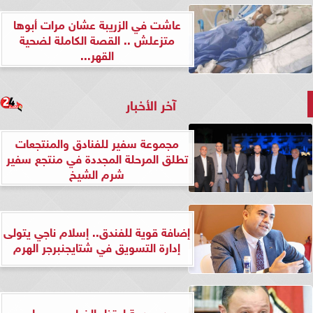
عاشت في الزريبة عشان مرات أبوها
متزعلش .. القصة الكاملة لضحية
القهر...
آخر الأخبار
مجموعة سفير للفنادق والمنتجعات
تطلق المرحلة المجددة في منتجع سفير
شرم الشيخ
إضافة قوية للفندق.. إسلام ناجي يتولى
إدارة التسويق في شتايجنبرجر الهرم
بعد صدمة اعتذار الخطيب.. مجلس