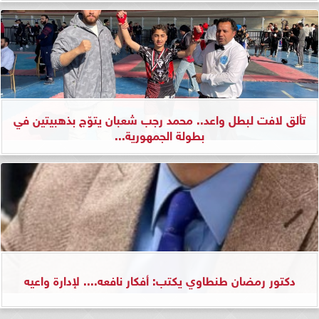
تألق لافت لبطل واعد.. محمد رجب شعبان يتوّج بذهبيتين في
بطولة الجمهورية...
دكتور رمضان طنطاوي يكتب: أفكار نافعه.... لإدارة واعيه