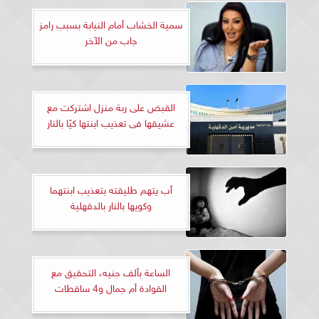
سمية الخشاب أمام النيابة بسبب رامز
جاب من الآخر
القبض على ربة منزل اشتركت مع
عشيقها فى تعذيب ابنتها كيًا بالنار
أب يتهم طليقته بتعذيب ابنتهما
وكويها بالنار بالدقهلية
الساعة بألف جنيه، التحقيق مع
القوادة أم جمال و4 ساقطات