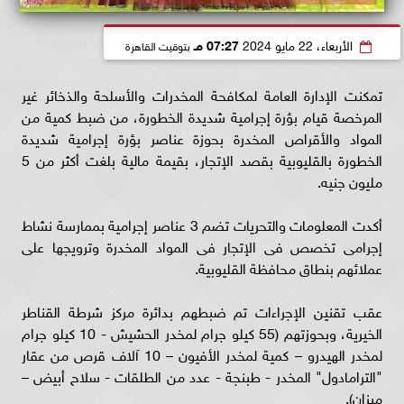
الأربعاء، 22 مايو 2024
07:27 مـ
بتوقيت القاهرة
تمكنت الإدارة العامة لمكافحة المخدرات والأسلحة والذخائر غير
المرخصة قيام بؤرة إجرامية شديدة الخطورة، من ضبط كمية من
المواد والأقراص المخدرة بحوزة عناصر بؤرة إجرامية شديدة
الخطورة بالقليوبية بقصد الإتجار، بقيمة مالية بلغت أكثر من 5
مليون جنيه.
أكدت المعلومات والتحريات تضم 3 عناصر إجرامية بممارسة نشاط
إجرامى تخصص فى الإتجار فى المواد المخدرة وترويجها على
عملائهم بنطاق محافظة القليوبية.
عقب تقنين الإجراءات تم ضبطهم بدائرة مركز شرطة القناطر
الخيرية، وبحوزتهم (55 كيلو جرام لمخدر الحشيش - 10 كيلو جرام
لمخدر الهيدرو – كمية لمخدر الأفيون – 10 آلاف قرص من عقار
"الترامادول" المخدر - طبنجة - عدد من الطلقات - سلاح أبيض –
ميزان).