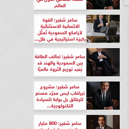
العالم
سامر شقير: القوة
الائتمانية الاستثنائية
لأرامكو السعودية تُمثِّل
ركيزة استراتيجية في ظل...
سامر شقير: تحالف الطاقة
بين السعودية والهند قد
يُعيد توزيع الثروة عالميًّا
سامر شقير: مشروع
تيرافاب ليس مجرَّد مصنع
للرقائق بل بوابة للسيادة
التكنولوجية...
سامر شقير: 800 مليار
دولار في ساعة واحدة..