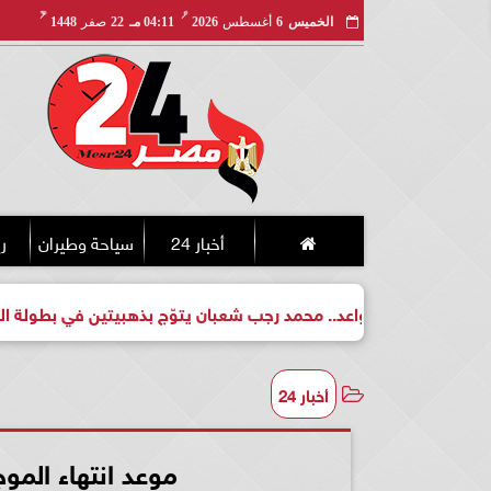
مـ
هـ
الخميس
6
أغسطس
2026
04:11 مـ
22
صفر
1448
أخبار 24
سياحة وطيران
ري
بطل واعد.. محمد رجب شعبان يتوّج بذهبيتين في بطولة الجمهورية لل
أخبار 24
موعد انتهاء الموج