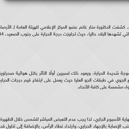
. كشفت الدكتورة منار غانم عضو المركز الإعلامي للهيئة العامة لـ الأرصاد
الجوية، سبب ارتفاع درجات الحرارة والموجة الحارة التي تشهدها البلاد حاليا، حيث تجاو
 شديدة الحرارة، ويعود ذلك لسببين أولًا التأثر بكتل هوائية صحراوية
ع الجوي في طبقات الجو العليا حيث يعمل على ارتفاع قيم درجات الحرارة
ء مشمسة على كافة الأنحاء.
اية الأسبوع الجاري، لذا يجب عدم التعرض المباشر للشمس خلال الظهيرة،
 الإصابة بالإجهاد الحراري، وارتداء غطاء الرأس، بالإضافة إلى تناول قدر