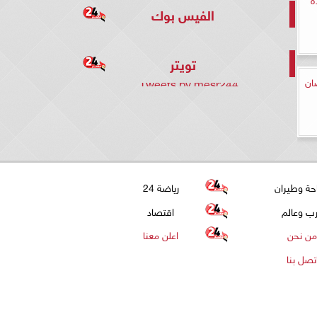
الفيس بوك
تويتر
ان
Tweets by mesr244
حة وطيران
رياضة 24
ب وعالم
اقتصاد
من نحن
اعلن معنا
تصل بنا