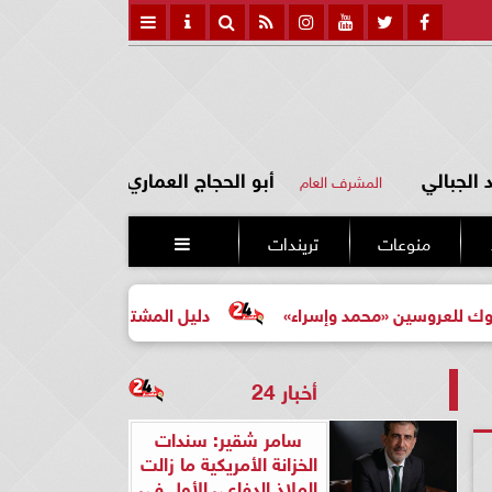
الجبالي
أبو الحجاج العماري
المشرف العام
منوعات
تريندات

ن «محمد وإسراء»
دليل المشتري لأول مرة لاختيار مشروع عق
أخبار 24
سامر شقير: سندات
الخزانة الأمريكية ما زالت
الملاذ الدفاعي الأول في