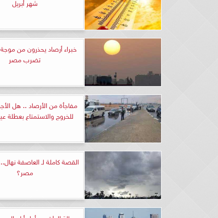
شهر أبريل
خبراء أرصاد يحذرون من موجة
تضرب مصر
مفاجأة من الأرصاد .. هل الأج
للخروج والاستمتاع بعطلة عي
القصة كاملة لـ العاصفة نهال
مصر؟
حالة الطقس بأول أيام العي