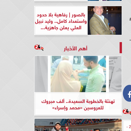
بالصور | رفاهية بلا حدود
واستعداد كامل.. وليد نبيل
العلي يعلن جاهزية...
أهم الأخبار
تهنئة بالخطوبة السعيدة.. ألف مبروك
للعروسين «محمد وإسراء»
حالة الطقس في مصر اليوم السبت 27 -