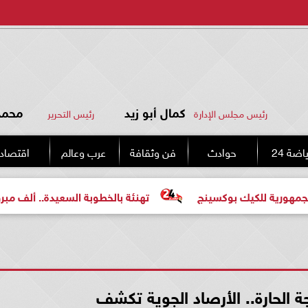
كمال أبو زيد
محمد 
رئيس مجلس الإدارة
رئيس التحرير
اضة 24
حوادث
فن وثقافة
عرب وعالم
اقتصاد
كيك بوكسينج
تهنئة بالخطوبة السعيدة.. ألف مبروك للعروسي
ة الحارة.. الأرصاد الجوية تكشف