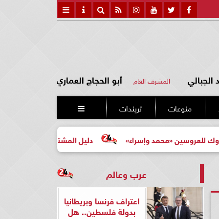
الجبالي
أبو الحجاج العماري
المشرف العام
منوعات
تريندات

ن «محمد وإسراء»
دليل المشتري لأول مرة لاختيار مشروع عق
عرب وعالم
اعتراف فرنسا وبريطانيا
بدولة فلسطين.. هل