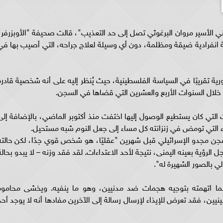
يني الأسير مروان البرغوثي تصل إلى حد التعذيب"، قالت صحيفة "الأوبزرفر"
نة انفرادية ضيقة ومظلمة، دون أي وسيلة لعلاج جراحه، التي أصيب بها في
ة تقريبًا في السياسة الفلسطينية، حيث يُنظر إليه على أنه شخصية قادرة
 خلال السنوات الأربع والعشرين التي قضاها في السجن.
تي كان يستطيع الوصول إليها اختفت منذ أكتوبر الماضي، بالإضافة إلى
اء التي تومض في زنزانته كل مساء إلى جعل النوم شبه مستحيل.
 سجن مجدو الإسرائيلي قبل شهرين "عقليًا، هو شخص قوي جدًا، لكن حالته
الرؤية بعينه اليمنى، نتيجة لأحد الاعتداءات. لقد فقد وزنه – لا يبدو بحالة
ي بالصور الشهيرة له".
ما اتهمته بتوجيه هجمات ضد مدنيين، وهو ما ينفيه. ويخشى محاموه
ينيين، فقد تعرض للإيذاء لإرسال رسالة إلى الآخرين مفادها أنه لا يوجد أحد