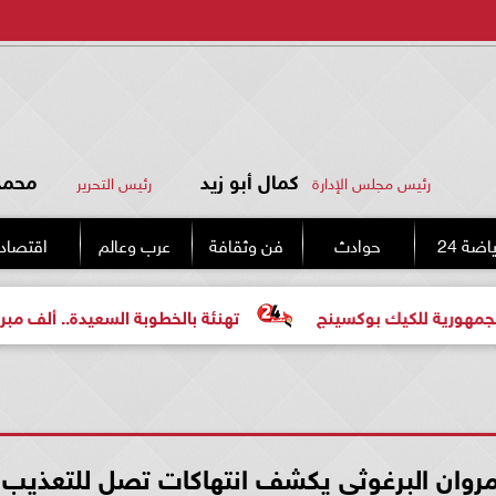
كمال أبو زيد
محمد 
رئيس مجلس الإدارة
رئيس التحرير
اضة 24
حوادث
فن وثقافة
عرب وعالم
اقتصاد
كيك بوكسينج
تهنئة بالخطوبة السعيدة.. ألف مبروك للعروسي
ى مروان البرغوثى يكشف انتهاكات تصل للتعذيب