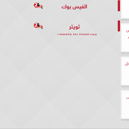
الفيس بوك
تويتر
ن
Tweets by mesr244
خل
ى