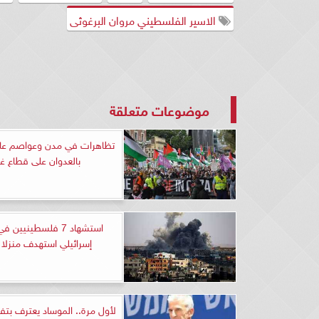
الاسير الفلسطيني مروان البرغوثى
موضوعات متعلقة
تظاهرات في مدن وعواصم عالم
بالعدوان على قطاع غز
استشهاد 7 فلسطينيي
إسرائيلي استهدف منزلا 
لأول مرة.. الموساد يعترف بتف