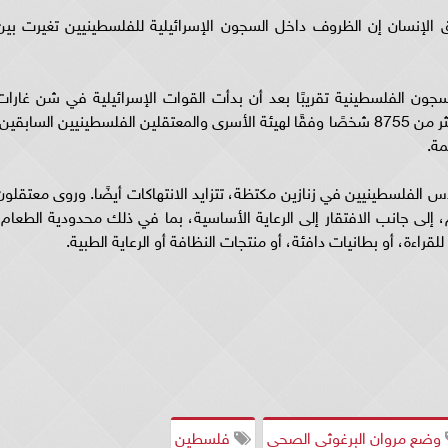
لإنسان إن الظروف داخل السجون الإسرائيلية للفلسطينيين تغيرت بين
ون الفلسطينية تقريبًا بعد أن بدأت القوات الإسرائيلية في شن غارات
منتظمة في جميع أنحاء الضفة الغربية، واعتقلت أكثر من 8755 شخصًا وفقًا لهيئة الأسرى والمعتقلين الفلسطينيين السابقين
مة.
 الفلسطينيين في زنازين مكتظة، تتزايد الانتهاكات أيضًا. وروى معتقلون
ى جانب الافتقار إلى الرعاية الأساسية، بما في ذلك محدودية الطعام،
اءة، أو بطانيات دافئة، أو منتجات النظافة أو الرعاية الطبية.
وضع مروان البرغوثى الصحى
فلسطين