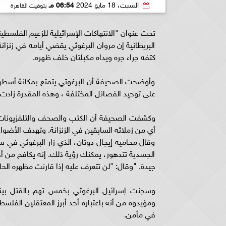
السبت، 18 مايو 2024
06:54 مـ
بتوقيت القاهرة
تحت عنوان "الانتهاكات الإسرائيلية للزعيم الفلسط
البريطانية إن مروان البرغوثي يقضي أيامه في زنزا
كتفه جراء جره ويداه مكبلتان خلف ظهره.
وأوضحت الصحيفة أن البرغوثي يتمتع بمكانة أسطوري
على توحيد الفصائل المختلفة ، وهذه المقدرة زادت
وكشفت الصحيفة أن الكتب والصحف والتلفزيونات ال
أي من زملائه السابقين في الزنزانة. وتهدف الأضو
وقال محاميه إيجال دوتان، الذي زار البرغوثي في
الجسدية تتدهور، يمكنك رؤية ذلك. إنه يكافح من أجل 
جيدة. "وقال: "لن تتعرف عليه إذا قارنت مظهره الحال
وسجنت إسرائيل البرغوثي بخمس تهم بالقتل بين
ومؤيدوه من أنه باعتباره أحد أبرز المعتقلين الفلسط
في مأمن.