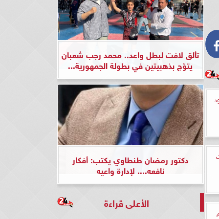
تألق لافت لبطل واعد.. محمد رجب شعبان
يتوّج بذهبيتين في بطولة الجمهورية...
د
ت
دكتور رمضان طنطاوي يكتب: أفكار
نافعه.... لإدارة واعيه
الأعلى قراءة