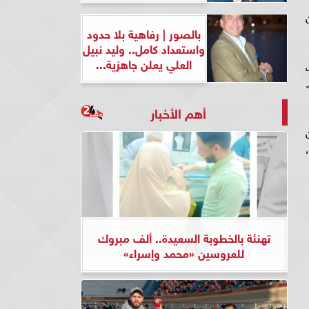
بالصور | رفاهية بلا حدود
واستعداد كامل.. وليد نبيل
العلي يعلن جاهزية...
.
أهم الأخبار
تهنئة بالخطوبة السعيدة.. ألف مبروك
للعروسين «محمد وإسراء»