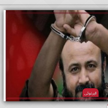
البرغوثى