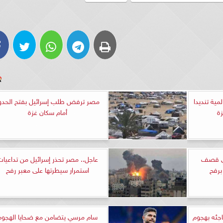
ية تنديدا
مصر ترفض طلب إسرائيل بفتح الحدو
ة
أمام سكان غزة
ن في قصف
عاجل.. مصر تحذر إسرائيل من تداعيا
برفح
استمرار سيطرتها على معبر رفح
اجئه بهجوم
سام مرسي يتضامن مع ضحايا الهجوم