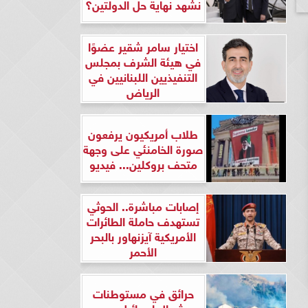
نشهد نهاية حل الدولتين؟
اختيار سامر شقير عضوًا
في هيئة الشرف بمجلس
التنفيذيين اللبنانيين في
الرياض
طلاب أمريكيون يرفعون
صورة الخامنئي على وجهة
متحف بروكلين... فيديو
إصابات مباشرة.. الحوثي
تستهدف حاملة الطائرات
الأمريكية آيزنهاور بالبحر
الأحمر
حرائق في مستوطنات
شمال إسرائيل بعد