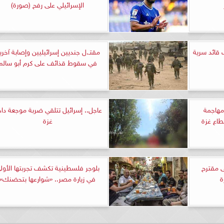
الإسرائيلي على رفح (صورة)
 قائد سرية
مقتـ.ل جنديين إسرائيليين وإصابة آخري
في سقوط قذائف على كرم أبو سالم
مهاجمة
عاجل.. إسرائيل تتلقي ضربة موجعة دا
طاع غزة
غزة
ى مقترح
بلوجر فلسطينية تكشف تجربتها الأول
ة
في زيارة مصر.. «شوارعها بتحضنك»