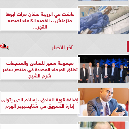
عاشت في الزريبة عشان مرات أبوها
متزعلش .. القصة الكاملة لضحية
القهر...
آخر الأخبار
مجموعة سفير للفنادق والمنتجعات
تطلق المرحلة المجددة في منتجع سفير
شرم الشيخ
إضافة قوية للفندق.. إسلام ناجي يتولى
إدارة التسويق في شتايجنبرجر الهرم