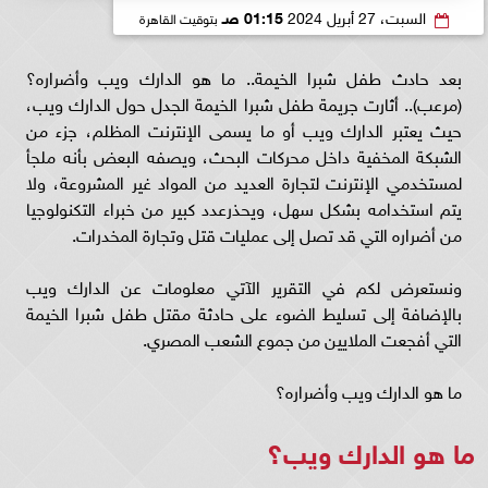
السبت، 27 أبريل 2024
01:15 صـ
بتوقيت القاهرة
بعد حادث طفل شبرا الخيمة.. ما هو الدارك ويب وأضراره؟
(مرعب).. أثارت جريمة طفل شبرا الخيمة الجدل حول الدارك ويب،
حيث يعتبر الدارك ويب أو ما يسمى الإنترنت المظلم، جزء من
الشبكة المخفية داخل محركات البحث، ويصفه البعض بأنه ملجأ
لمستخدمي الإنترنت لتجارة العديد من المواد غير المشروعة، ولا
يتم استخدامه بشكل سهل، ويحذرعدد كبير من خبراء التكنولوجيا
من أضراره التي قد تصل إلى عمليات قتل وتجارة المخدرات.
ونستعرض لكم في التقرير الآتي معلومات عن الدارك ويب
بالإضافة إلى تسليط الضوء على حادثة مقتل طفل شبرا الخيمة
التي أفجعت الملايين من جموع الشعب المصري.
ما هو الدارك ويب وأضراره؟
ما هو الدارك ويب؟