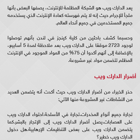
يعد الدارك ويب هو الشبكة المظلمة للإنترنت، يصفها البعض بأنها
ملجأ للإجرام حيث إنه لا يتم فهرسته كعادة الإنترنت الذي يستخدمه
جميع المستخدمين في جميع أنحاء العالم.
وحسبما كشف باحثين من كلية كينجز في لندن بأنهم توصلوا
لوجود 2723 موقعًا على الدارك ويب بعد ملاحظة لمدة 5 أسابيع،
بالإضافة إلى أنهم أكدوا أن 75% من المواد الموجود في الإنترنت
المظلم تتضمن مواد غير مشروعة.
أضرار الدارك ويب
حذر الخبراء من أضرار الدارك ويب حيث أكدت أنه يتضمن العديد
من النشاطات غير المشروعة منها الآتي:
تجارة جميع أنواع المخدرات.تجارة في الأسلحة.احتواء الدارك ويب
على العصابات.يصل أضرار الدارك ويب إلى الإتجار بالبشر.كما
يتضمن الدارك ويب على بعض التنظيمات الإرهابية.هل دخول
الدارك ويب خطير؟