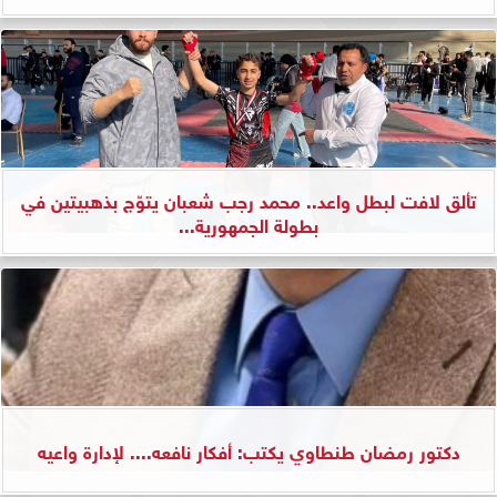
تألق لافت لبطل واعد.. محمد رجب شعبان يتوّج بذهبيتين في
بطولة الجمهورية...
دكتور رمضان طنطاوي يكتب: أفكار نافعه.... لإدارة واعيه