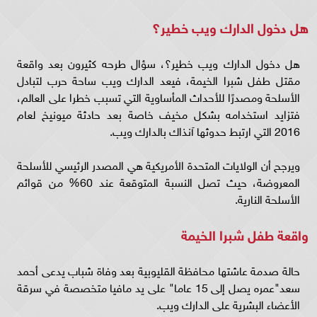
هل دخول الدارك ويب خطير؟
هل دخول الدارك ويب خطير؟، سؤال طرحه كثيرون بعد واقعة
مقتل طفل شبرا الخيمة، فيعد الدارك ويب ساحة حرب لتبادل
الأسلحة ومصدرًا للأحداث المأساوية التي تسبب خطرا على العالم،
فتزايد استخدامه بشكل مخيف خاصة بعد حادثة ميونيخ لعام
2016 التي ارتبط حدوثها آنذاك بالدارك ويب.
ويرجح أن الولايات المتحدة الأمريكية هي المصدر الرئيسي للأسلحة
المعروضة، حيث تصل النسبة المتوقعة عند 60% من قوائم
الأسلحة النارية.
واقعة طفل شبرا الخيمة
حالة صدمة عاشتها محافظة القليوبية بعد وفاة شباب يدعى أحمد
سعد"عمره يصل إلى 15 عاما" على يد مافيا متخصصة في سرقة
الأعضاء البشرية على الدارك ويب.