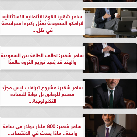
سامر شقير: القوة الائتمانية الاستثنائية
لأرامكو السعودية تُمثِّل ركيزة استراتيجية
في ظل...
سامر شقير: تحالف الطاقة بين السعودية
والهند قد يُعيد توزيع الثروة عالميًّا
سامر شقير: مشروع تيرافاب ليس مجرَّد
مصنع للرقائق بل بوابة للسيادة
التكنولوجية...
سامر شقير: 800 مليار دولار في ساعة
واحدة.. ماذا يحدث في الاقتصاد...