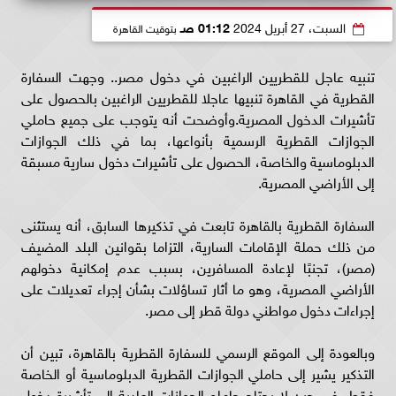
السبت، 27 أبريل 2024
01:12 صـ
بتوقيت القاهرة
تنبيه عاجل للقطريين الراغبين في دخول مصر.. وجهت السفارة
القطرية في القاهرة تنبيها عاجلا للقطريين الراغبين بالحصول على
تأشيرات الدخول المصرية.وأوضحت أنه يتوجب على جميع حاملي
الجوازات القطرية الرسمية بأنواعها، بما في ذلك الجوازات
الدبلوماسية والخاصة، الحصول على تأشيرات دخول سارية مسبقة
إلى الأراضي المصرية.
السفارة القطرية بالقاهرة تابعت في تذكيرها السابق، أنه يستثنى
من ذلك حملة الإقامات السارية، التزاما بقوانين البلد المضيف
(مصر)، تجنبًا لإعادة المسافرين، بسبب عدم إمكانية دخولهم
الأراضي المصرية، وهو ما أثار تساؤلات بشأن إجراء تعديلات على
إجراءات دخول مواطني دولة قطر إلى مصر.
وبالعودة إلى الموقع الرسمي للسفارة القطرية بالقاهرة، تبين أن
التذكير يشير إلى حاملي الجوازات القطرية الدبلوماسية أو الخاصة
فقط، في حين لا يحتاج حاملو الجوازات العادية إلى تأشيرة دخول