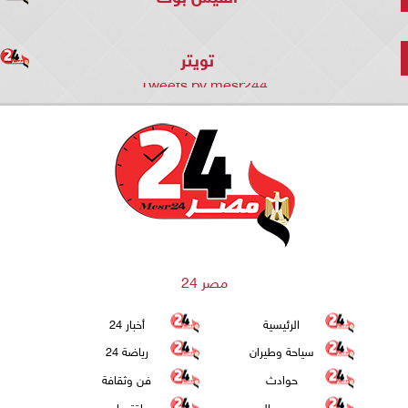
تويتر
Tweets by mesr244
مصر 24
الرئيسية
أخبار 24
سياحة وطيران
رياضة 24
حوادث
فن وثقافة
عرب وعالم
اقتصاد