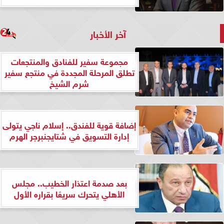
آخر الأخبار
مجموعة سفير للفنادق والمنتجعات
تطلق المرحلة المجددة في منتجع سفير
شرم الشيخ
إضافة قوية للفندق.. إسلام ناجي يتولى
إدارة التسويق في شتايجنبرجر الهرم
بعد صدمة اعتذار الخطيب.. مجلس
الأهلي يتحرك سريعًا بقراره الأول