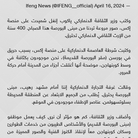
— Ifeng News (@IFENG__official) April 16, 2024
وكتب وزير الثقافة الدنماركي ياكوب إنغل شميدت على منصة
إكس، صور مروعة تردنا من مبنى البورصة هذا الصباح. 400 سنة
من الإرث الثقافي الدنماركي تحترق.
وكتبت شرطة العاصمة الدنماركية على منصة إكس، بسبب حريق
في بورسن (مقر البورصة القديمة)، نحن موجودون بكثافة في
وسط كوبنهاجن، موضحة أنها أغلقت أجزاء من المدينة أمام حركة
المرور.
وقالت غرفة التجارة الدنماركية إننا أمام مشهد رهيب، مبنى
البورصة يحترق. يُطلب من الجميع الابتعاد عن المنطقة المحيطة
بسلوتسهولمن. عناصر الإطفاء موجودون في الموقع.
وأضاف وزير الثقافة، كم هو مؤثر أن نرى كيف يعمل موظفو
(مبنى البورصة القديم) والأشخاص الطيبون من خدمات الطوارئ
وسكان كوبنهاجن معاً لإنقاذ الكنوز الفنية والصور المميزة من
المبنى المحترق.