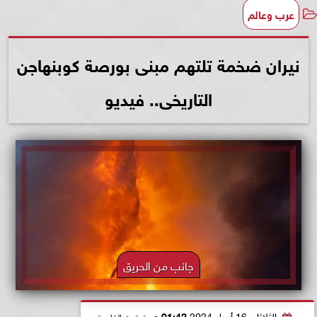
عرب وعالم
نيران ضخمة تلتهم مبنى بورصة كوبنهاجن
التاريخى.. فيديو
جانب من الحريق
الثلاثاء، 16 أبريل 2024
01:42 مـ
بتوقيت القاهرة