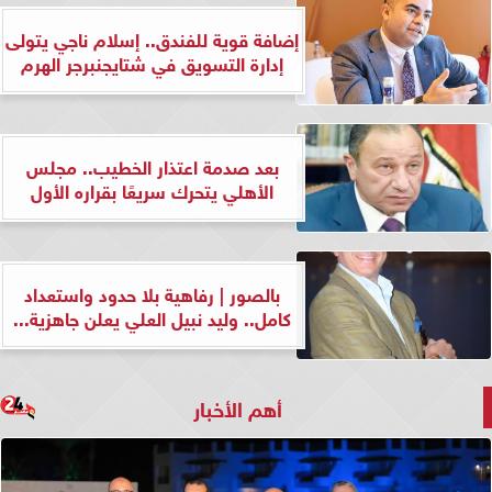
إضافة قوية للفندق.. إسلام ناجي يتولى
إدارة التسويق في شتايجنبرجر الهرم
بعد صدمة اعتذار الخطيب.. مجلس
الأهلي يتحرك سريعًا بقراره الأول
بالصور | رفاهية بلا حدود واستعداد
كامل.. وليد نبيل العلي يعلن جاهزية...
أهم الأخبار