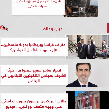
عاجل.. اندلاع حريق فى ورشة تصليح
سيارات بالدقى
عرب وعالم
اعتراف فرنسا وبريطانيا بدولة فلسطين..
هل نشهد نهاية حل الدولتين؟
اختيار سامر شقير عضوًا في هيئة
الشرف بمجلس التنفيذيين اللبنانيين في
الرياض
طلاب أمريكيون يرفعون صورة الخامنئي
على وجهة متحف بروكلين... فيديو