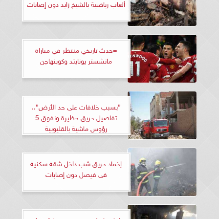
ألعاب رياضية بالشيخ زايد دون إصابات
=حدث تاريخي منتظر في مباراة
مانشستر يونايتد وكوبنهاجن
”بسبب خلافات على حد الأرض”..
تفاصيل حريق حظيرة ونفوق 5
رؤوس ماشية بالقليوبية
إخماد حريق شب داخل شقة سكنية
فى فيصل دون إصابات