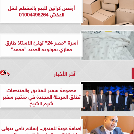
أرخص كراتين للبيع بالمقطم لنقل
العفش 01004496264
أسرة ”مصر 24” تهنئ الأستاذ طارق
مغازي بمولوده الجديد ”محمد”
آخر الأخبار
مجموعة سفير للفنادق والمنتجعات
تطلق المرحلة المجددة في منتجع سفير
شرم الشيخ
إضافة قوية للفندق.. إسلام ناجي يتولى