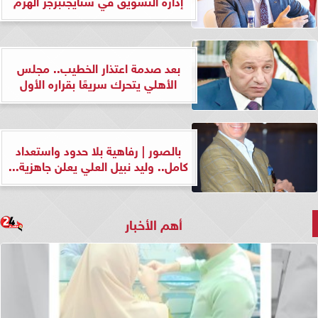
إدارة التسويق في شتايجنبرجر الهرم
بعد صدمة اعتذار الخطيب.. مجلس
الأهلي يتحرك سريعًا بقراره الأول
بالصور | رفاهية بلا حدود واستعداد
كامل.. وليد نبيل العلي يعلن جاهزية...
أهم الأخبار