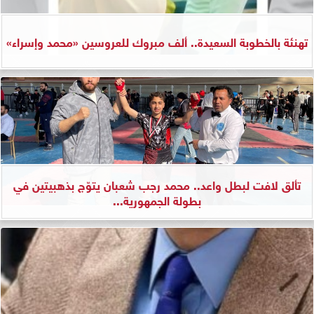
تهنئة بالخطوبة السعيدة.. ألف مبروك للعروسين «محمد وإسراء»
تألق لافت لبطل واعد.. محمد رجب شعبان يتوّج بذهبيتين في
بطولة الجمهورية...