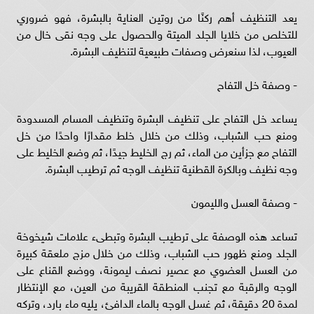
يعد التنظيف أهم ركنًا من روتين العناية بالبشرة، فهو ضروري
للتخلص من خلايا الجلد الميتة والحصول على وجه نقى خال من
العيوب، لذا سنعرض وصفات طبيعية لتنظيف البشرة.
- وصفة خل التفاح
يساعد خل التفاح على تنظيف البشرة وتنظيف المسام المسدودة
ومنع حب الشباب، وذلك من خلال خلط مقدارًا واحدًا من خل
التفاح مع جزأين من الماء، ثم رج الخليط جيدًا، ثم وضع الخليط على
وجه نظيف وبالكرة القطنية تنظيف الوجه ثم ترطيب البشرة.
- وصفة العسل والليمون
تساعد هذه الوصفة على ترطيب البشرة وتبطىء علامات شيخوخة
الجلد ومنع ظهور حب الشباب، وذلك من خلال مزج ملعقة كبيرة
من العسل العضوي مع عصير نصف ليمونة، ووضع القناع على
الوجه والرقبة مع تجنب المنطقة القريبة من العين، مع الإنتظار
لمدة 20 دقيقة، ثم غسل الوجه بالماء الدافئ، يليه ماء بارد، وتركه