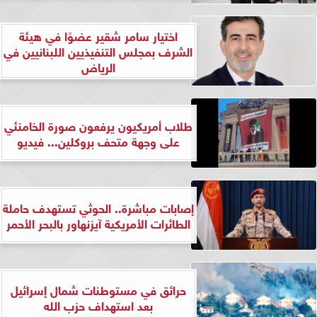
اختيار سامر شقير عضوًا في هيئة
الشرف بمجلس التنفيذيين اللبنانيين في
الرياض
طلاب أمريكيون يرفعون صورة الخامنئي
على وجهة متحف بروكلين... فيديو
إصابات مباشرة.. الحوثي تستهدف حاملة
الطائرات الأمريكية آيزنهاور بالبحر الأحمر
حرائق في مستوطنات شمال إسرائيل
بعد استهداف حزب الله