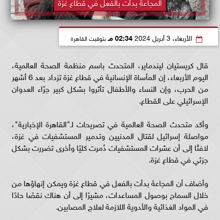
المجاعة بدأت بالفعل في قطاع غزة
الأربعاء، 3 أبريل 2024
02:34 مـ
بتوقيت القاهرة
قال كريستيان ليندماير، المتحدث باسم منظمة الصحة العالمية،
اليوم الأربعاء، إن المأساة الإنسانية في قطاع غزة تزداد بعد 6 أشهر
من الحرب، وإن النساء والأطفال تأثروا بشكل كبير جرّاء العدوان
الإسرائيلي على القطاع.
وأكد متحدث الصحة العالمية في تصريحات لـ"القاهرة الإخبارية"،
مواصلة إسرائيل لقتال المدنيين وتدمير المستشفيات في غزة،
لافتًا إلى أن عشرات المستشفيات دُمرت كليًا وأخرى تضررت بشكل
جزئي في قطاع غزة.
وأضاف أن المجاعة بدأت بالفعل في قطاع غزة ويمكن إنهاؤها من
خلال السماح بوصول المساعدات، مشيرًا إلى أن هناك نقصًا حادًا
في المواد الغذائية والأدوية اللازمة لعلاج المصابين.