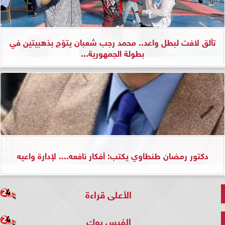
تألق لافت لبطل واعد.. محمد رجب شعبان يتوّج بذهبيتين في
بطولة الجمهورية...
دكتور رمضان طنطاوي يكتب: أفكار نافعه.... لإدارة واعيه
الأعلى قراءة
الفيس بوك