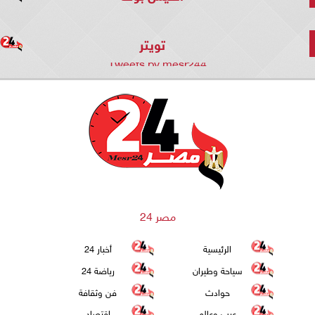
تويتر
Tweets by mesr244
مصر 24
الرئيسية
أخبار 24
سياحة وطيران
رياضة 24
حوادث
فن وثقافة
عرب وعالم
اقتصاد