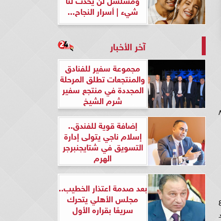
شيء | أسرار النجاح...
آخر الأخبار
مجموعة سفير للفنادق
والمنتجعات تطلق المرحلة
المجددة في منتجع سفير
شرم الشيخ
شاهد كانت الفنانة يسرا حريصة على الترويج لمسلسلها الجديد الذي يحمل اسم روز وليلى الحلقة ٨
إضافة قوية للفندق..
إسلام ناجي يتولى إدارة
التسويق في شتايجنبرجر
الهرم
بعد صدمة اعتذار الخطيب..
مجلس الأهلي يتحرك
ل روز وليلى الحلقة 8 تعمل نيللى كريم في مسلسل روز وليلى الحلقه 8
سريعًا بقراره الأول
عد