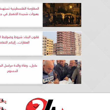
المقاومة الفلسطينية تستهدف
بعبوات شديدة الانفجار في ج
قانون البناء: شروط وضوابط ال
العقارات.. إليكم التفا
عاجل.. وفاة والدة مراسل الجز
الدحدوح