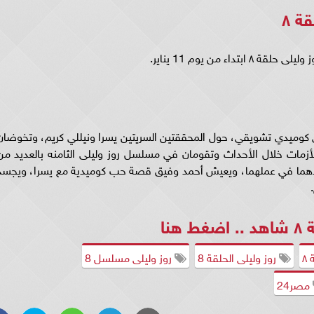
ة ٨
وليلى 8 في إطار اجتماعي كوميدي تشويقي، حول المحققتين السريتين يسرا ونيللي كريم، وتخوضا
من الصراعات والأزمات خلال الأحداث وتقومان في مسلسل روز وليلى الثامنه بالعديد من
هما في عملهما، ويعيش أحمد وفيق قصة حب كوميدية مع يسرا، ويجسد
..
اضغط هنا
٨
روز وليلى الحلقة 8
روز وليلى مسلسل 8
مصر24