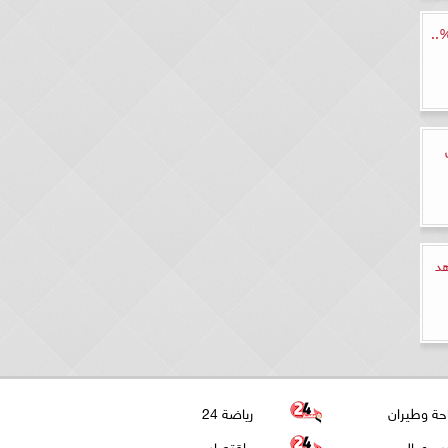
 يطرح حساب جديد بعائد 24%..
ة شاهد
حة وطيران
رياضة 24
ب وعالم
اقتصاد