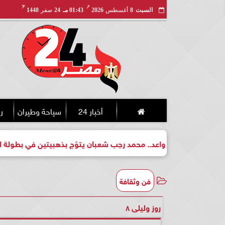
مـ
هـ
السبت
8
أغسطس
2026
01:43 مـ
24
صفر
1448
أخبار 24
سياحة وطيران
ري
طل واعد.. محمد رجب شعبان يتوّج بذهبيتين في بطولة الجمهورية للكي
فن وثقافة
روز وليلى ٨