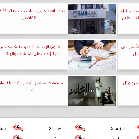
 الاحتلال
بنك saib
نوب جنين
التفاصيل
تأمين على
قانون الإجراءات الضريبية يكشف عن
صيل
الإلتزامات على المنشآت والهيئات
يرة وائل
مشاهدة مسلسل الخائن 71 كامل
HD
الرئيسية
أخبار 24
سيا
حوادث
فن وثقافة
عر