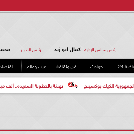
كمال أبو زيد
محمد 
رئيس مجلس الإدارة
رئيس التحرير
اضة 24
حوادث
فن وثقافة
عرب وعالم
اقتصاد
ك بوكسينج
تهنئة بالخطوبة السعيدة.. ألف مبروك للعروسين