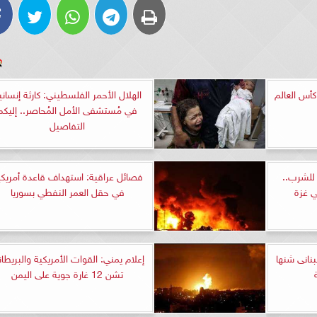
أس العالم
الهلال الأحمر الفلسطيني: كارثة إنساني
في مُستشفى الأمل المُحاصر.. إليكم
التفاصيل
للشرب..
فصائل عراقية: استهداف قاعدة أمريكي
ي غزة
في حقل العمر النفطي بسوريا
نانى شنها
إعلام يمني: القوات الأمريكية والبريطان
تشن 12 غارة جوية على اليمن