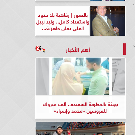
ات
بالصور | رفاهية بلا حدود
واستعداد كامل.. وليد نبيل
العلي يعلن جاهزية...
ى
أهم الأخبار
تهنئة بالخطوبة السعيدة.. ألف مبروك
للعروسين «محمد وإسراء»