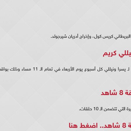
يللي كريم
وحسب منصة شاهد» يُعرض مسلسل روز وليلى» لـ يسرا ونيللي كل أسبوع يوم الأربعاء في تمام الـ 11 مساء وذلك ب
هد
تتضمن الـ 10 حلقات.
.
اضغط هنا