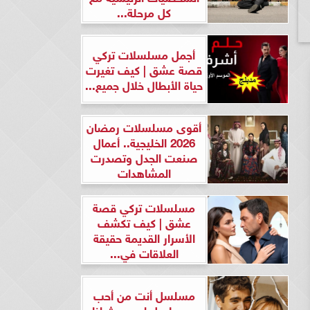
كل مرحلة...
أجمل مسلسلات تركي
قصة عشق | كيف تغيرت
حياة الأبطال خلال جميع...
أقوى مسلسلات رمضان
2026 الخليجية.. أعمال
صنعت الجدل وتصدرت
المشاهدات
مسلسلات تركي قصة
عشق | كيف تكشف
الأسرار القديمة حقيقة
العلاقات في...
مسلسل أنت من أحب
ومسلسل لن يحدث لنا