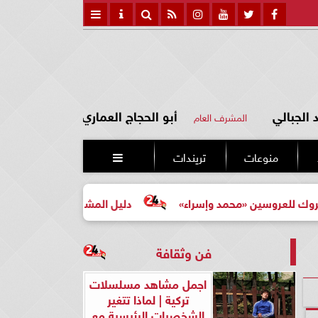
الجبالي
أبو الحجاج العماري
المشرف العام
منوعات
تريندات

 «محمد وإسراء»
دليل المشتري لأول مرة لاختيار مشروع عقا
فن وثقافة
اجمل مشاهد مسلسلات
تركية | لماذا تتغير
الشخصيات الرئيسية مع