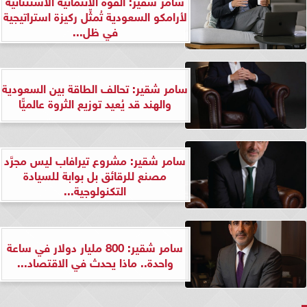
سامر شقير: القوة الائتمانية الاستثنائية
لأرامكو السعودية تُمثِّل ركيزة استراتيجية
في ظل...
سامر شقير: تحالف الطاقة بين السعودية
والهند قد يُعيد توزيع الثروة عالميًّا
سامر شقير: مشروع تيرافاب ليس مجرَّد
مصنع للرقائق بل بوابة للسيادة
التكنولوجية...
سامر شقير: 800 مليار دولار في ساعة
واحدة.. ماذا يحدث في الاقتصاد...