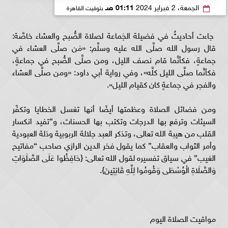
الجمعة، 2 فبراير 2024
01:11 صـ
بتوقيت القاهرة
جاءت أحاديثُ في فضيلة الجَماعة لصلاة الصُّبح والعشاء خاصَّة:
قال رسول الله صلَّى الله عليه وسلَّم: «مَن صلَّى العشاء في
جماعةٍ، فكأنَّما قام نصف الليل، ومن صلَّى الصُّبح في جماعةٍ،
فكأنَّما صلَّى الليل كلَّه»، وفي رواية أبي داود: «ومن صلَّى العشاء
والفجر في جماعةٍ كان كقيام الليل».
ومن فضائل الصلاة وعظمتها أيضًا أنها تغسل الخطايا وتكفّر
السيئات وترفع بها الدرجات وتكتب بها الحسنات، و”تفيد انكسار
القلب من هيبة الله تعالى، وتذكر العبد جلالة الربوبية وذلة العبودية
وأمر الثواب والعقاب” كما يقول فخر الدين الرازي صاحب “مفاتيح
الغيب” في سياق تفسيره لقول الله تعالى: {حَافِظُوا عَلَى الصَّلَوَاتِ
وَالصَّلَاةِ الْوُسْطَى وَقُومُوا لِلَّهِ قَانِتِينَ}.
مواقيت الصلاة اليوم