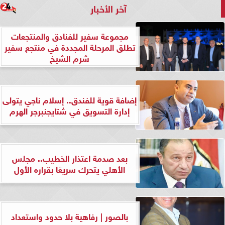
آخر الأخبار
مجموعة سفير للفنادق والمنتجعات
تطلق المرحلة المجددة في منتجع سفير
شرم الشيخ
إضافة قوية للفندق.. إسلام ناجي يتولى
إدارة التسويق في شتايجنبرجر الهرم
بعد صدمة اعتذار الخطيب.. مجلس
الأهلي يتحرك سريعًا بقراره الأول
بالصور | رفاهية بلا حدود واستعداد