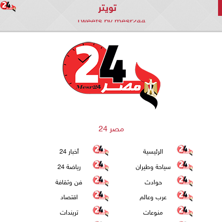
تويتر
Tweets by mesr244
مصر 24
الرئيسية
أخبار 24
سياحة وطيران
رياضة 24
حوادث
فن وثقافة
عرب وعالم
اقتصاد
منوعات
تريندات