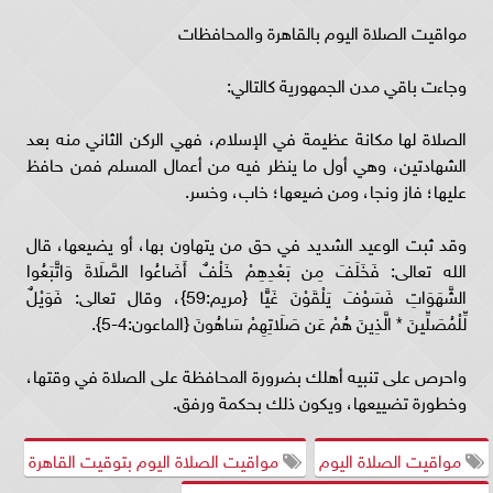
مواقيت الصلاة اليوم بالقاهرة والمحافظات
وجاءت باقي مدن الجمهورية كالتالي:
الصلاة لها مكانة عظيمة في الإسلام، فهي الركن الثاني منه بعد
الشهادتين، وهي أول ما ينظر فيه من أعمال المسلم فمن حافظ
عليها؛ فاز ونجا، ومن ضيعها؛ خاب، وخسر.
وقد ثبت الوعيد الشديد في حق من يتهاون بها، أو يضيعها، قال
الله تعالى: فَخَلَفَ مِن بَعْدِهِمْ خَلْفٌ أَضَاعُوا الصَّلَاةَ وَاتَّبَعُوا
الشَّهَوَاتِ فَسَوْفَ يَلْقَوْنَ غَيًّا {مريم:59}، وقال تعالى: فَوَيْلٌ
لِّلْمُصَلِّينَ * الَّذِينَ هُمْ عَن صَلَاتِهِمْ سَاهُونَ {الماعون:4-5}.
واحرص على تنبيه أهلك بضرورة المحافظة على الصلاة في وقتها،
وخطورة تضييعها، ويكون ذلك بحكمة ورفق.
مواقيت الصلاة اليوم
مواقيت الصلاة اليوم بتوقيت القاهرة