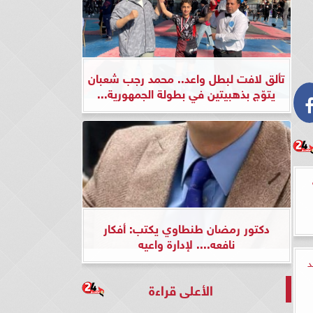
تألق لافت لبطل واعد.. محمد رجب شعبان
يتوّج بذهبيتين في بطولة الجمهورية...
دكتور رمضان طنطاوي يكتب: أفكار
نافعه.... لإدارة واعيه
د
الأعلى قراءة