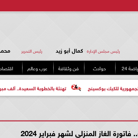
كمال أبو زيد
محمد 
رئيس مجلس الإدارة
رئيس التحرير
اضة 24
حوادث
فن وثقافة
عرب وعالم
اقتصاد
يك بوكسينج
تهنئة بالخطوبة السعيدة.. ألف مبروك للعروسي
تورة الغاز المنزلي لشهر فبراير 2024