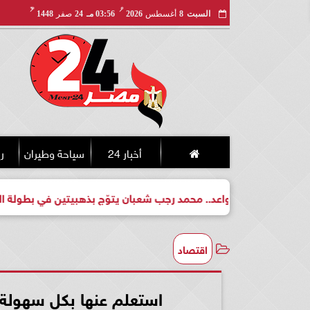
مـ
هـ
السبت
8
أغسطس
2026
03:56 مـ
24
صفر
1448
أخبار 24
سياحة وطيران
ري
بطل واعد.. محمد رجب شعبان يتوّج بذهبيتين في بطولة الجمهورية للك
اقتصاد
استعلم عنها بكل سهولة.. فا