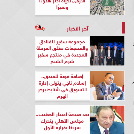
وتميزًا
آخر الأخبار
مجموعة سفير للفنادق
والمنتجعات تطلق المرحلة
المجددة في منتجع سفير
شرم الشيخ
إضافة قوية للفندق..
م
إسلام ناجي يتولى إدارة
التسويق في شتايجنبرجر
الهرم
بعد صدمة اعتذار الخطيب..
مجلس الأهلي يتحرك
سريعًا بقراره الأول