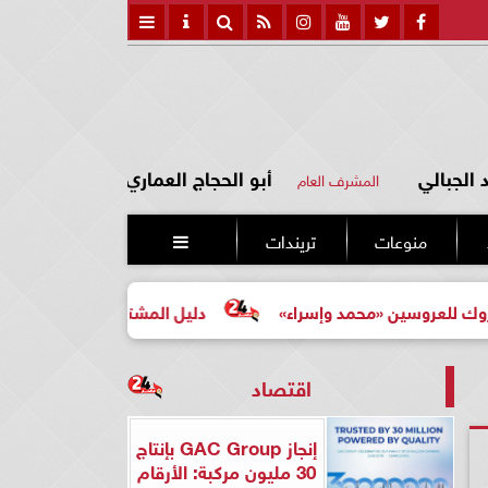
الجبالي
أبو الحجاج العماري
المشرف العام
منوعات
تريندات

ن «محمد وإسراء»
دليل المشتري لأول مرة لاختيار مشروع عق
اقتصاد
إنجاز GAC Group بإنتاج
30 مليون مركبة: الأرقام