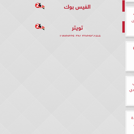
الفيس بوك
 لاعبين
تويتر
Tweets by mesr244
وسام أبوعلى و6
دي
ة