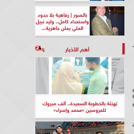
بالصور | رفاهية بلا حدود
واستعداد كامل.. وليد نبيل
العلي يعلن جاهزية...
أهم الأخبار
 البنك الأهلي، ومحفظة BM
تهنئة بالخطوبة السعيدة.. ألف مبروك
جميع
للعروسين «محمد وإسراء»