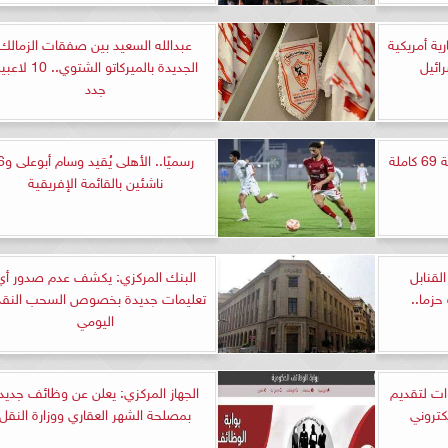
ية أمريكية
عبدالله السعيد بين صفقات الزمالك
ائيل
الجديدة بالميركاتو الشتوي.. 10
جدد
مشاهدة مسلسل الخائن الحلقة 69 كاملة
رسميًا.. الأهلى يُقيد 
ناشئين بالقائمة الإفريقية
لقنابل
البنك المركزي: يكشف عدم صدور أي
حزما..
تعليمات جديدة بخصوص السحب النق
اليومي
ات لتقديم
الجهاز المركزي: يعلن عن وظائف جديد
كتروني
بمصلحة الشهر العقاري ووزارة النقل