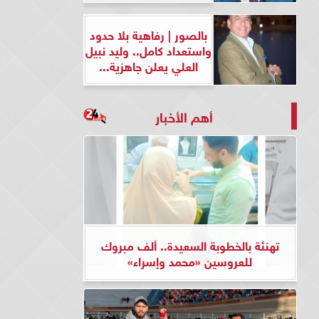
بالصور | رفاهية بلا حدود
واستعداد كامل.. وليد نبيل
العلي يعلن جاهزية...
أهم الأخبار
تهنئة بالخطوبة السعيدة.. ألف مبروك
للعروسين «محمد وإسراء»