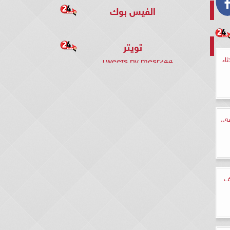
الفيس بوك
تويتر
اء
Tweets by mesr244
..
ئف