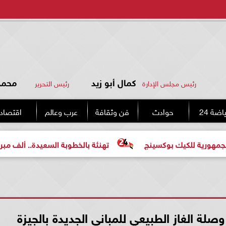
كمال أبو زيد
محمد 
رئيس مجلس الإدارة
رئيس التحرير
اضة 24
حوادث
فن وثقافة
عرب وعالم
اقتصاد
يك بوكسينج
تهنئة بالخطوبة السعيدة.. ألف مبروك للعروسين
لة الغاز الطبيعي للمباني الجديدة بالجيزة