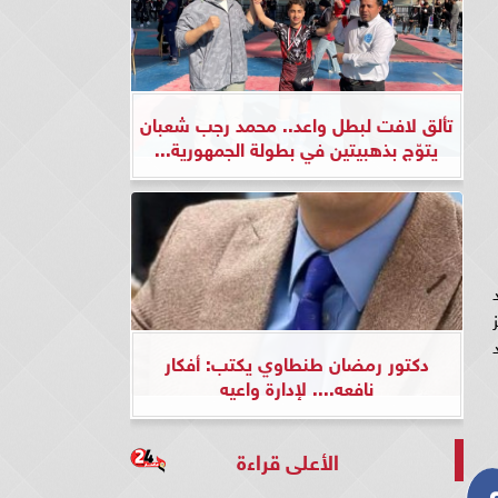
تألق لافت لبطل واعد.. محمد رجب شعبان
يتوّج بذهبيتين في بطولة الجمهورية...
حد
كز
دكتور رمضان طنطاوي يكتب: أفكار
نافعه.... لإدارة واعيه
الأعلى قراءة