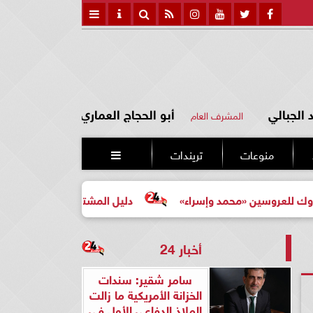
الجبالي
أبو الحجاج العماري
المشرف العام
منوعات
تريندات

 «محمد وإسراء»
دليل المشتري لأول مرة لاختيار مشروع عقا
أخبار 24
سامر شقير: سندات
الخزانة الأمريكية ما زالت
الملاذ الدفاعي الأول في