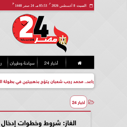
مـ
هـ
السبت
8
أغسطس
2026
05:53 مـ
24
صفر
1448
أخبار 24
سياحة وطيران
ري
طل واعد.. محمد رجب شعبان يتوّج بذهبيتين في بطولة الجمهورية للك
أخبار 24
الغاز: شروط وخطوات إدخال وص