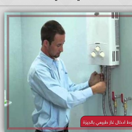
 ادخال غاز طبيعي بالجيزة