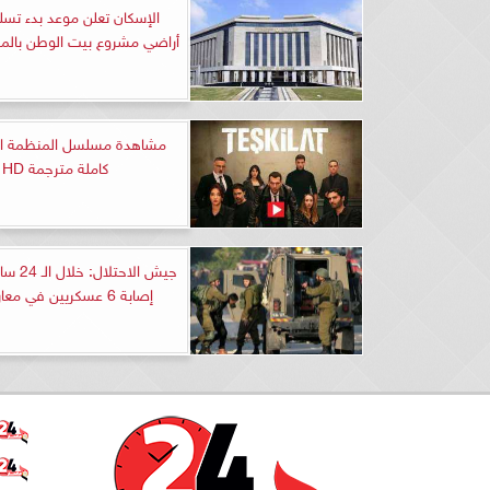
الإسكان تعلن موعد بدء تس
أراضي مشروع بيت الوطن بالمرح
كاملة مترجمة HD
جيش الاحت
إصابة 6 عسكريين في معارك غزة