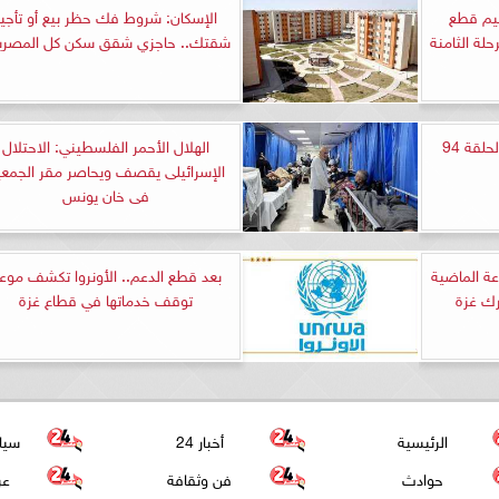
ليم قطع
الإسكان: شروط فك حظر بيع أو تأجير
لة الثامنة
شقتك.. حاجزي شقق سكن كل المصري
مشاهدة مسلسل المنظمة الحلقة 94
الهلال الأحمر الفلسطيني: الاحتلال
الإسرائيلى يقصف ويحاصر مقر الجمعي
فى خان يونس
لال: خلال الـ 24 ساعة الماضية
بعد قطع الدعم.. الأونروا تكشف موع
توقف خدماتها في قطاع غزة
الرئيسية
أخبار 24
سيا
حوادث
فن وثقافة
عر