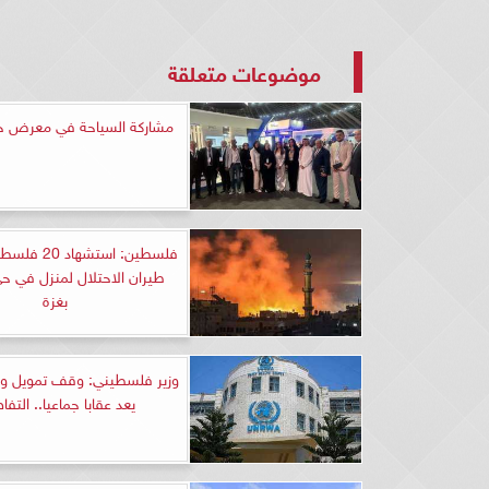
موضوعات متعلقة
مشاركة السياحة في معرض جد
فلسطين: استشه
طيران الاحتلال لمنزل في ح
بغزة
وزير فلسطيني: وقف تمويل وكال
يعد عقابا جماعيا.. التف