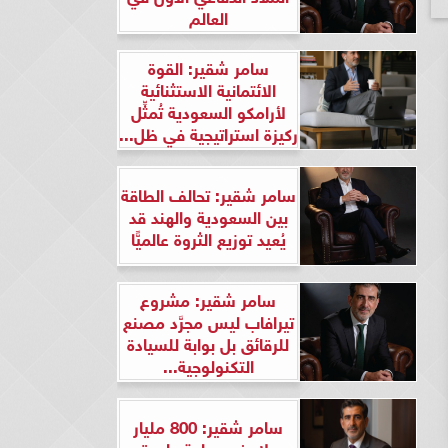
العالم
سامر شقير: القوة
الائتمانية الاستثنائية
لأرامكو السعودية تُمثِّل
ركيزة استراتيجية في ظل...
سامر شقير: تحالف الطاقة
بين السعودية والهند قد
يُعيد توزيع الثروة عالميًّا
سامر شقير: مشروع
تيرافاب ليس مجرَّد مصنع
للرقائق بل بوابة للسيادة
التكنولوجية...
سامر شقير: 800 مليار
دولار في ساعة واحدة..