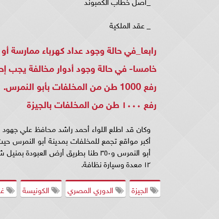
_أصل خطاب الكمبوند
_ عقد الملكية
رابعا_في حالة وجود عداد كهرباء ممارسة أ
خامسا- في حالة وجود أدوار مخالفة يجب إ
رفع 1000 طن من المخلفات بأبو النمرس.
رفع ١٠٠٠ طن من المخلفات بالجيزة
أبو النمرس و٣٥٠ طنا بطريق أرض العب
١٢ معدة وسيارة نظافة.
الجيزة
الدوري المصري
الكونيسة
غا