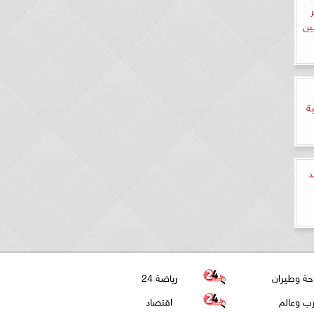
ين
ة
د
حة وطيران
رياضة 24
ب وعالم
اقتصاد