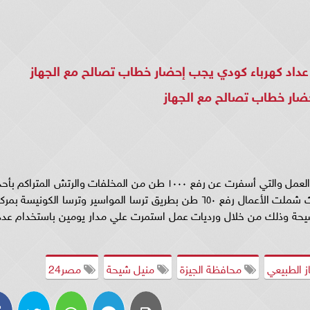
و عداد كهرباء كودي يجب إحضار خطاب تصالح مع الجهاز
حضار خطاب تصالح مع الجهاز
وكان قد اطلع اللواء أحمد راشد محافظ علي جهود العمل والتي أسفرت عن رفع ١٠٠٠ طن من المخلفات والرتش المتراكم بأ
أكبر مواقع تجمع للمخلفات بمدينة أبو النمرس حيث شملت الأعمال رفع ٦٥٠ طن بطريق ترسا المواسير وترسا الكونيسة بمر
ودة بمنيل شيحة وذلك من خلال ورديات عمل استمرت علي مدار يومين باستخدام عدد
ز الطبيعي
محافظة الجيزة
منيل شيحة
مصر24