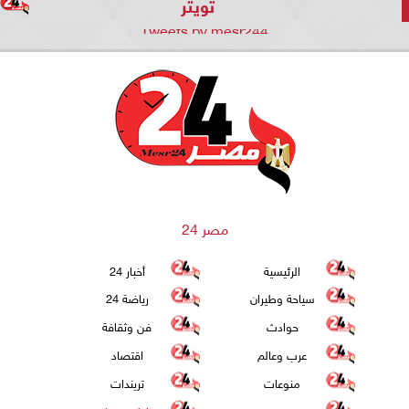
تويتر
Tweets by mesr244
مصر 24
الرئيسية
أخبار 24
سياحة وطيران
رياضة 24
حوادث
فن وثقافة
عرب وعالم
اقتصاد
منوعات
تريندات