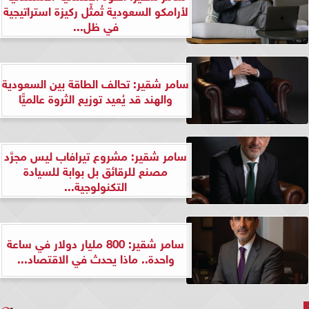
لأرامكو السعودية تُمثِّل ركيزة استراتيجية
في ظل...
سامر شقير: تحالف الطاقة بين السعودية
والهند قد يُعيد توزيع الثروة عالميًّا
سامر شقير: مشروع تيرافاب ليس مجرَّد
مصنع للرقائق بل بوابة للسيادة
التكنولوجية...
سامر شقير: 800 مليار دولار في ساعة
واحدة.. ماذا يحدث في الاقتصاد...