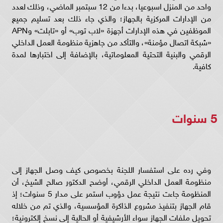
واحد من المنزل اسبوعيا، بدءا من 12 سبتمبر الماضي، وذلك لعدد
من الإدارات المركزية بالجهاز؛ والذي جاء ذلك بعد تسليم جميع
الموظفين في هذه الإدارات أجهزة «لاب توب» أو «تابلت» وAPN
«شبكة اتصال مؤمنة»، والتأكد من جاهزية منظومة العمل الداخلي
الرقمي والبنية التحتية المعلوماتية، بالإضافة إلى اختبارها لمدة
كافية.
5 سنوات
وفي رده على استفسار اللجنة بخصوص كيف وصل الجهاز إلى
منظومة العمل الداخلي الرقمي، أوضح الدكتور صالح الشيخ، أن
المنظومة جاءت نتيجة عمل دؤوب استمر على مدار 5 سنوات؛ إذ
قام الجهاز بتنفيذ مشروع الذاكرة المؤسسية، والذي تم من خلاله
تحويل ملفات الجهاز سواء الأرشيفية أو الحالية إلى نسخ إلكترونية؛