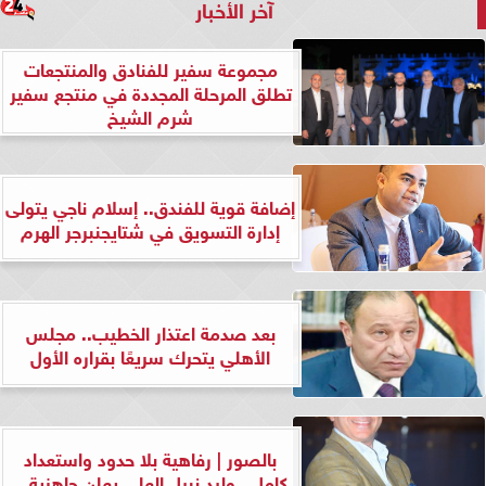
آخر الأخبار
مجموعة سفير للفنادق والمنتجعات
تطلق المرحلة المجددة في منتجع سفير
شرم الشيخ
إضافة قوية للفندق.. إسلام ناجي يتولى
إدارة التسويق في شتايجنبرجر الهرم
بعد صدمة اعتذار الخطيب.. مجلس
الأهلي يتحرك سريعًا بقراره الأول
بالصور | رفاهية بلا حدود واستعداد
كامل.. وليد نبيل العلي يعلن جاهزية...