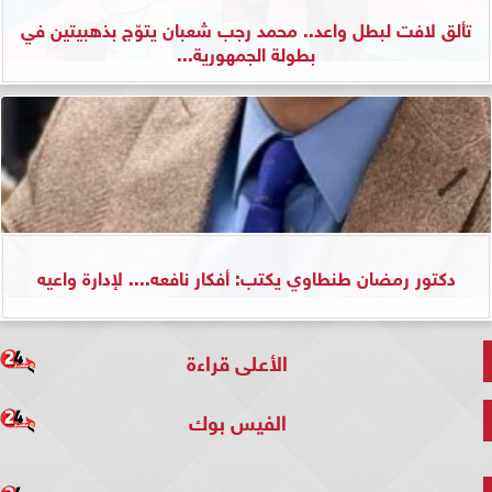
تألق لافت لبطل واعد.. محمد رجب شعبان يتوّج بذهبيتين في
بطولة الجمهورية...
دكتور رمضان طنطاوي يكتب: أفكار نافعه.... لإدارة واعيه
الأعلى قراءة
الفيس بوك