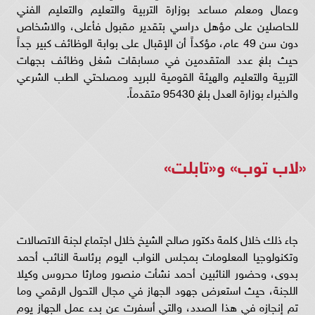
وعمال ومعلم مساعد بوزارة التربية والتعليم والتعليم الفني
للحاصلين على مؤهل دراسي بتقدير مقبول فأعلى، والاشخاص
دون سن 49 عام، مؤكداً أن الإقبال على بوابة الوظائف كبير جداً
حيث بلغ عدد المتقدمين في مسابقات شغل وظائف بجهات
التربية والتعليم والهيئة القومية للبريد ومصلحتي الطب الشرعي
والخبراء بوزارة العدل بلغ 95430 متقدماً.
«لاب توب» و«تابلت»
جاء ذلك خلال كلمة دكتور صالح الشيخ خلال اجتماع لجنة الاتصالات
وتكنولوجيا المعلومات بمجلس النواب اليوم برئاسة النائب أحمد
بدوى، وحضور النائبين أحمد نشأت منصور ومارثا محروس وكيلا
اللجنة، حيث استعرض جهود الجهاز في مجال التحول الرقمي وما
تم إنجازه في هذا الصدد، والتي أسفرت عن بدء عمل الجهاز يوم