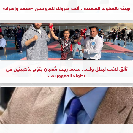
تهنئة بالخطوبة السعيدة.. ألف مبروك للعروسين «محمد وإسراء»
تألق لافت لبطل واعد.. محمد رجب شعبان يتوّج بذهبيتين في
بطولة الجمهورية...