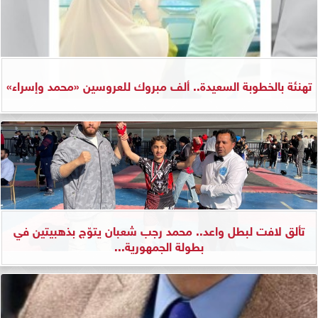
تهنئة بالخطوبة السعيدة.. ألف مبروك للعروسين «محمد وإسراء»
تألق لافت لبطل واعد.. محمد رجب شعبان يتوّج بذهبيتين في
بطولة الجمهورية...