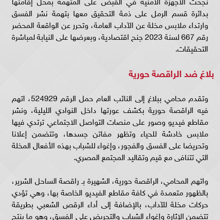
نجحت الأجهزة الأمنية في القبض على المتهمة بمحل إقامتها
بدائرة قسم الرمل على ذمة التحقيق معها بتهمة نشر الفسق
وارتداء ملابس مخلة عن الآداب العامة، وتحرر عن الواقعة المحضر
رقم 667 لسنة 2023 جنح اقتصادية، وبعرضها على النيابة لمباشرة
التحقيقات.
بلاغ ضد الراقصة حورية
وتقدم محامي ببلاغ إلى النائب العام حمل الرقم 524929، اتهم
فيه الراقصة حورية بكشف عورتها داخل النوادي الليلية، ونشر
مقاطع فيديو وصور على منصات التواصل الاجتماعي ترتدي فيها
ملابس خادشة للحياء وتظهر مفاتن جسدها، وتتضمن إعلانا
وتحريضا على الفسق والفجور، وإغواء للشباب بهذه الأفعال المخلة
التي تتنافى مع قيم وتقاليد المجتمع المصري.
واتهم المحامي، الراقصة حورية، الشهيرة بـ راقصة الساحل الشرير،
بالظهور متعمدة في كافة مقاطع الفيديو الخاصة بها، وهي تؤدي
حركات مخلة للآداب، بالإضافة إلى أداء الرقص الشعبي بطريقة
تتضمن الإثارة وإغواء الشباب والتحريض على الفسق، وهو ما ينتج