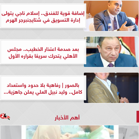
إضافة قوية للفندق.. إسلام ناجي يتولى
إدارة التسويق في شتايجنبرجر الهرم
بعد صدمة اعتذار الخطيب.. مجلس
الأهلي يتحرك سريعًا بقراره الأول
بالصور | رفاهية بلا حدود واستعداد
كامل.. وليد نبيل العلي يعلن جاهزية...
أهم الأخبار