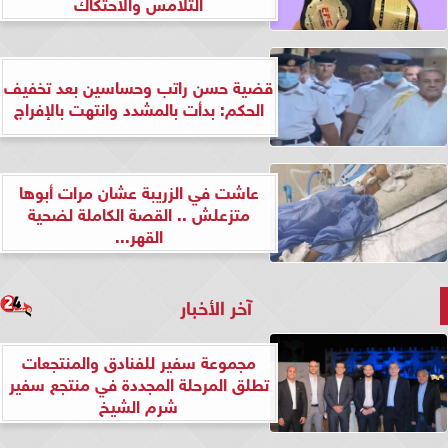
التلامس والاحتكاك
قضية حسن راتب وحساسين بعد تخفيف
الحكم: بدأت بالمشدد وانتهت بالإفراج
عاشت في الزريبة عشان مرات أبوها
متزعلش .. القصة الكاملة لضحية
القهر...
آخر الأخبار
مجموعة سفير للفنادق والمنتجعات
تطلق المرحلة المجددة في منتجع سفير
شرم الشيخ