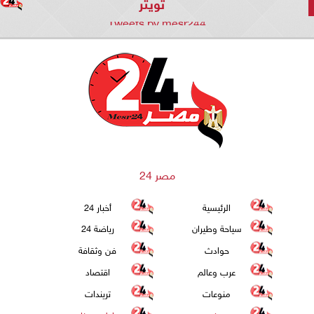
تويتر
Tweets by mesr244
مصر 24
الرئيسية
أخبار 24
سياحة وطيران
رياضة 24
حوادث
فن وثقافة
عرب وعالم
اقتصاد
منوعات
تريندات