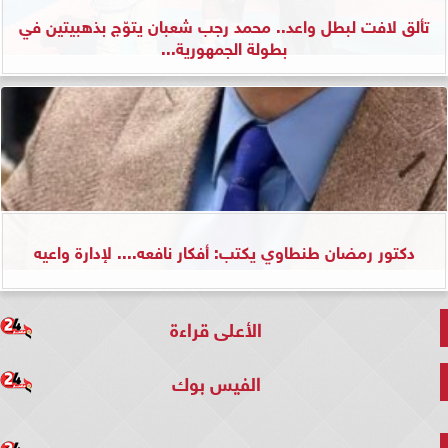
تألق لافت لبطل واعد.. محمد رجب شعبان يتوّج بذهبيتين في
بطولة الجمهورية...
دكتور رمضان طنطاوي يكتب: أفكار نافعه.... لإدارة واعيه
الأعلى قراءة
الفيس بوك