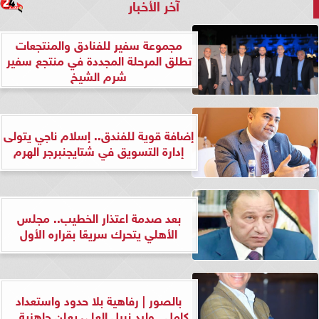
آخر الأخبار
مجموعة سفير للفنادق والمنتجعات
تطلق المرحلة المجددة في منتجع سفير
شرم الشيخ
إضافة قوية للفندق.. إسلام ناجي يتولى
إدارة التسويق في شتايجنبرجر الهرم
بعد صدمة اعتذار الخطيب.. مجلس
الأهلي يتحرك سريعًا بقراره الأول
بالصور | رفاهية بلا حدود واستعداد
كامل.. وليد نبيل العلي يعلن جاهزية...