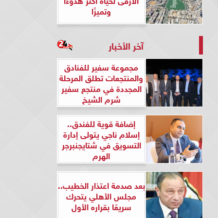
وتميزًا
آخر الأخبار
مجموعة سفير للفنادق
والمنتجعات تطلق المرحلة
المجددة في منتجع سفير
شرم الشيخ
إضافة قوية للفندق..
إسلام ناجي يتولى إدارة
التسويق في شتايجنبرجر
الهرم
بعد صدمة اعتذار الخطيب..
مجلس الأهلي يتحرك
سريعًا بقراره الأول