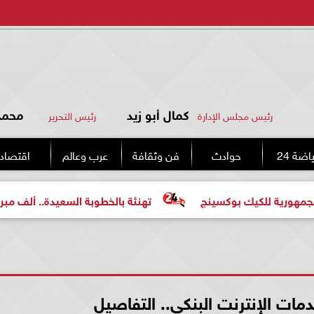
كمال أبو زيد
محمد 
رئيس مجلس الإدارة
رئيس التحرير
اضة 24
حوادث
فن وثقافة
عرب وعالم
اقتصاد
ك بوكسينج
تهنئة بالخطوبة السعيدة.. ألف مبروك للعروسين 
ات الإنترنت البنكي.. التفاصيل