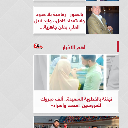
بالصور | رفاهية بلا حدود
واستعداد كامل.. وليد نبيل
العلي يعلن جاهزية...
أهم الأخبار
تهنئة بالخطوبة السعيدة.. ألف مبروك
للعروسين «محمد وإسراء»