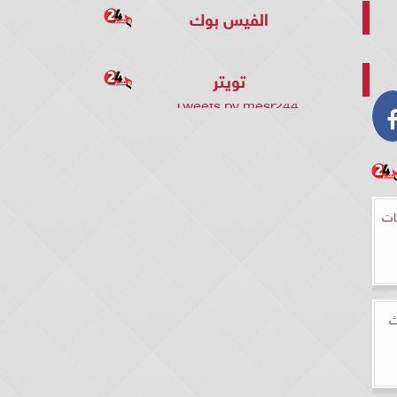
الفيس بوك
تويتر
Tweets by mesr244
ات
ث