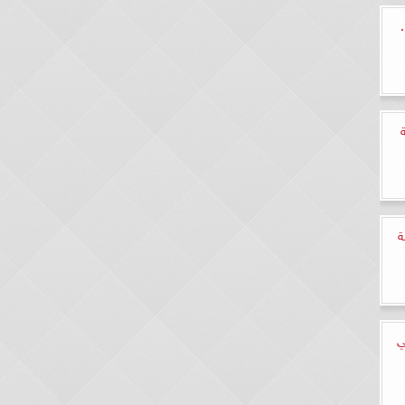
صى للتأمينات 2024..
ة
ي