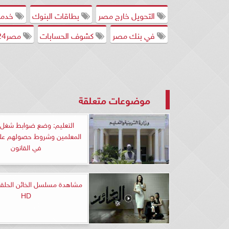
التحويل خارج مصر
بطاقات البنوك
خدمات
في بنك مصر
كشوف الحسابات
مصر24
موضوعات متعلقة
التعليم: وضع ضوابط شغل
المعلمين وشروط حصولهم على
في القانون
HD