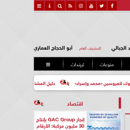
الجبالي
أبو الحجاج العماري
المشرف العام
منوعات
تريندات

«محمد وإسراء»
دليل المشتري لأول مرة لاختيار مشروع عقار
اقتصاد
إنجاز GAC Group بإنتاج
30 مليون مركبة: الأرقام