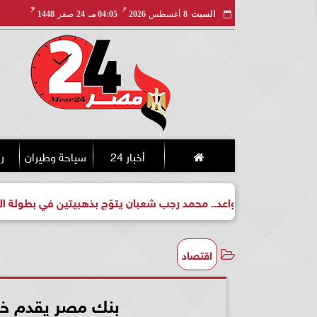
مـ
هـ
السبت
8
أغسطس
2026
04:05 مـ
24
صفر
1448
أخبار 24
سياحة وطيران
ري
طل واعد.. محمد رجب شعبان يتوّج بذهبيتين في بطولة الجمهورية للكي
اقتصاد
بنك مصر يقدم خدم