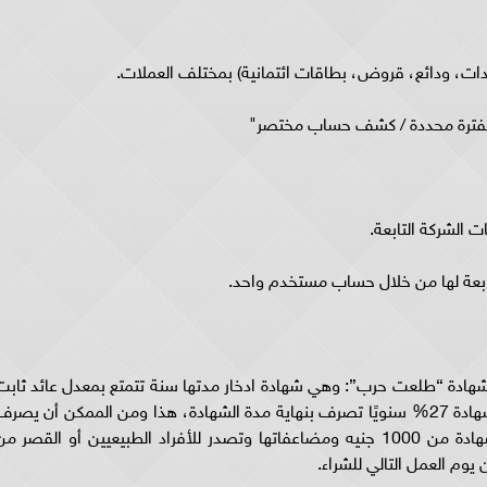
، ودائع، قروض، بطاقات ائتمانية) بمختلف العملات.
ترة محددة / كشف حساب مختصر"
ت الشركة التابعة.
تابعة لها من خلال حساب مستخدم واحد.
د شهادة “طلعت حرب”: وهي شهادة ادخار مدتها سنة تتمتع بمعدل عائد ثابت
طوال مدة الاحتفاظ بالشهادة وتبلغ نسبة العائد للشهادة 27% سنويًا تصرف بنهاية مدة الشهادة، هذا ومن الممكن أن يصر
العائد شهريًا بعائد %23.5 سنويًا، وتبدأ فئات الشهادة من 1000 جنيه ومضاعفاتها وتصدر للأفراد الطبيعيين أو القصر م
 يوم العمل التالي للشراء.