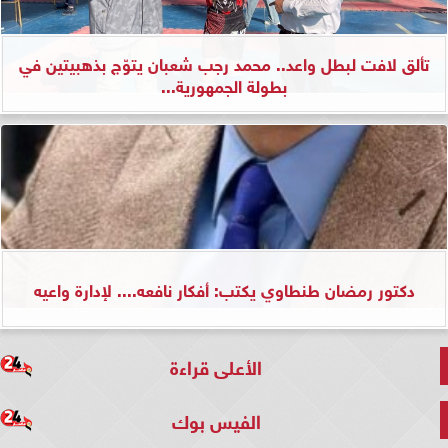
تألق لافت لبطل واعد.. محمد رجب شعبان يتوّج بذهبيتين في
بطولة الجمهورية...
دكتور رمضان طنطاوي يكتب: أفكار نافعه.... لإدارة واعيه
الأعلى قراءة
الفيس بوك