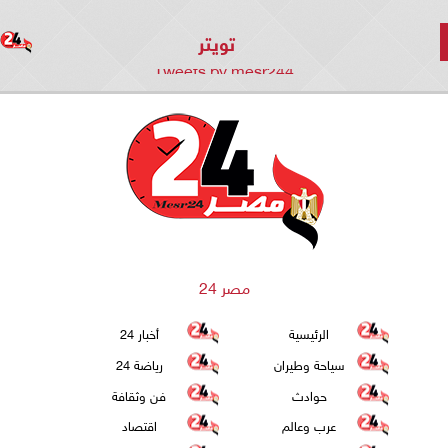
تويتر
Tweets by mesr244
مصر 24
الرئيسية
أخبار 24
سياحة وطيران
رياضة 24
حوادث
فن وثقافة
عرب وعالم
اقتصاد