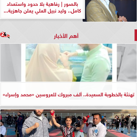
بالصور | رفاهية بلا حدود واستعداد
كامل.. وليد نبيل العلي يعلن جاهزية...
أهم الأخبار
تهنئة بالخطوبة السعيدة.. ألف مبروك للعروسين «محمد وإسراء»