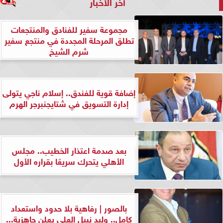
آخر الأخبار
مجموعة سفير للفنادق والمنتجعات
تطلق المرحلة المجددة في منتجع سفير
شرم الشيخ
إضافة قوية للفندق.. إسلام ناجي يتولى
إدارة التسويق في شتايجنبرجر الهرم
بعد صدمة اعتذار الخطيب.. مجلس
الأهلي يتحرك سريعًا بقراره الأول
بالصور | رفاهية بلا حدود واستعداد
كامل.. وليد نبيل العلي يعلن جاهزية...