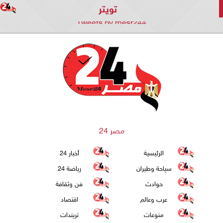
تويتر
Tweets by mesr244
مصر 24
الرئيسية
أخبار 24
سياحة وطيران
رياضة 24
حوادث
فن وثقافة
عرب وعالم
اقتصاد
منوعات
تريندات