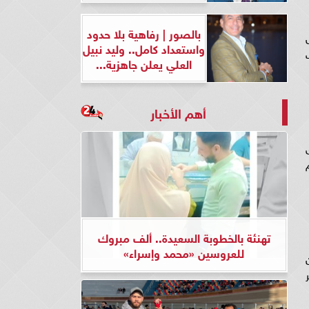
بالصور | رفاهية بلا حدود
ل
واستعداد كامل.. وليد نبيل
حيث
العلي يعلن جاهزية...
أهم الأخبار
ق
تهنئة بالخطوبة السعيدة.. ألف مبروك
للعروسين «محمد وإسراء»
جير