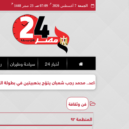
مـ
هـ
الجمعة
7
أغسطس
2026
07:09 صـ
23
صفر
1448
أخبار 24
سياحة وطيران
ري
واعد.. محمد رجب شعبان يتوّج بذهبيتين في بطولة الجمهورية للكيك 
فن وثقافة
المنظمة ٩٢