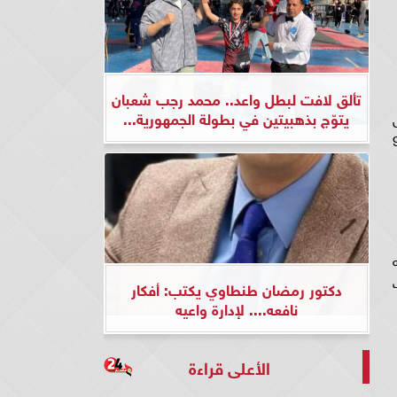
تألق لافت لبطل واعد.. محمد رجب شعبان
يتوّج بذهبيتين في بطولة الجمهورية...
ل
رة أخرى بـ قصة مسلسل المنظمة 92
ه
لت
دكتور رمضان طنطاوي يكتب: أفكار
نافعه.... لإدارة واعيه
الأعلى قراءة