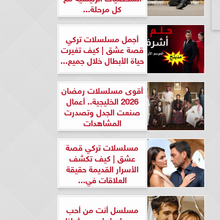
كل مرحلة...
أجمل مسلسلات تركي
قصة عشق | كيف تغيرت
حياة الأبطال خلال جميع...
أقوى مسلسلات رمضان
2026 الخليجية.. أعمال
صنعت الجدل وتصدرت
المشاهدات
مسلسلات تركي قصة
عشق | كيف تكشف
الأسرار القديمة حقيقة
العلاقات في...
مسلسل أنت من أحب
ومسلسل لن يحدث لنا