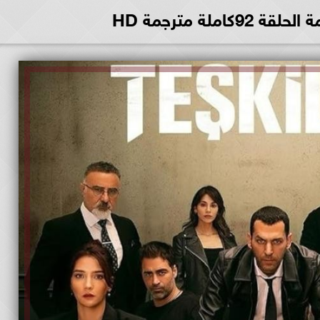
املة مترجمة HD