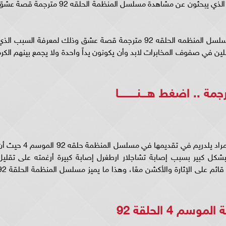
المنظمه ٩٢ .. أثارت هذه العبارة حماس المشاهدين الذي يبحثون عن مشاهدة مسلسل المنظمة الحلقه 92 مترجمة قصة
تلك العبارة أثارت حماس المشاهدين لـ مشاهدة مسلسل المنظمه الحلقه 92 مترجمة قصة عشق وذلك لمعرفة السبب الذ
لين في صفوف المخابرات لابد وأن يكونون يداً واحدة ولا يجمع بينهم الكره
اضغط هـــنـــــــــا
ولاحظ المشاهدين كثافة مشاهد الأكشن الذي برع مراد يلدريم في تقديمها في مسلسل المنظمة حلقه 92 المو
ل كبير بسبب إصابة تشاجلار ارطغرل إصابة كبيرة أرغمته على تقليل
مشاهد الأكشن ما أضر بجودة العمل المفترض أنه قائم على الإثارة والأكشن معًا، وهذ
 4 الحلقة 92