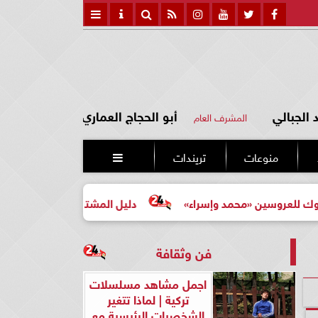
الجبالي
أبو الحجاج العماري
المشرف العام
منوعات
تريندات

حمد وإسراء»
دليل المشتري لأول مرة لاختيار مشروع عقاري 
فن وثقافة
اجمل مشاهد مسلسلات
تركية | لماذا تتغير
الشخصيات الرئيسية مع