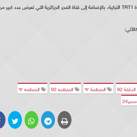
يذاع مسلسل المنظمة ٩٢ الموسم 4 مترجم عبر قناة TRT1 التركية، بالإضافة إلى قناة الفجر الجزائرية التي تعرض عدد كبير م
الآتي:
حلقة 92
المنظمة ٩٢
المنظمه 92
المنظمه ٩٢
صر24