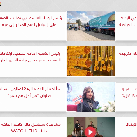
في الركبة
رئيس الوزراء الفلسطيني يطالب بالضغ
 الجراحية
على إسرائيل لفتح المعابر إلى غزة
ضاء الحلقة 79 كاملة مترجمة
رئيس الشعبة العامة للذهب: ارتفاعات
الذهب تستمرة حتى نهاية الشهر الجار
ذيب فريق
غداً افتتاح الدورة ال34 لصالون الش
اذا قال؟
بعنوان "من أجل فن ينمو"
ابتدائي
م
كاملة WATCH ITHD