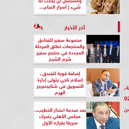
شيء | أسرار النجاح...
آخر الأخبار
مجموعة سفير للفنادق
والمنتجعات تطلق المرحلة
المجددة في منتجع سفير
شرم الشيخ
إضافة قوية للفندق..
إسلام ناجي يتولى إدارة
التسويق في شتايجنبرجر
ية،
الهرم
لسل المنظمة الحلقة ٩٢ أنظار المتابعين، خاصة وأن مسلسل المنظمة 92
من
بعد صدمة اعتذار الخطيب..
مجلس الأهلي يتحرك
سريعًا بقراره الأول