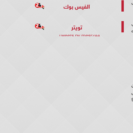
 عشق
الفيس بوك
ي
تويتر
Tweets by mesr244
سم 4 حيث أن
ا ما يميز مسلسل المنظمة الحلقة 92