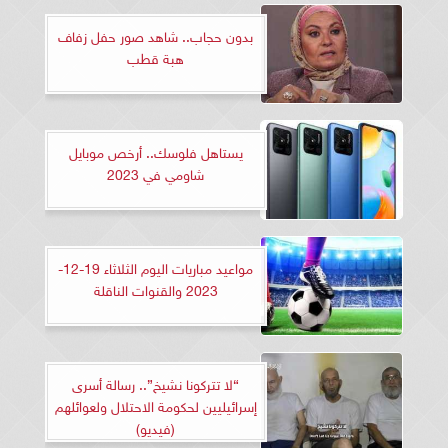
بدون حجاب.. شاهد صور حفل زفاف
هبة قطب
يستاهل فلوسك.. أرخص موبايل
شاومي في 2023
مواعيد مباريات اليوم الثلاثاء 19-12-
2023 والقنوات الناقلة
“لا تتركونا نشيخ”.. رسالة أسرى
إسرائيليين لحكومة الاحتلال ولعوائلهم
(فيديو)