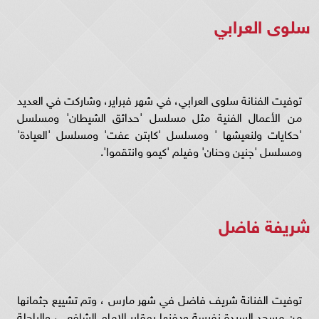
سلوى العرابي
توفيت الفنانة سلوى العرابي، في شهر فبراير، وشاركت في العديد
من الأعمال الفنية مثل مسلسل 'حدائق الشيطان' ومسلسل
'حكايات ولنعيشها ' ومسلسل 'كابتن عفت' ومسلسل 'العيادة'
ومسلسل 'جنين وحنان' وفيلم 'كيمو وانتقموا'.
شريفة فاضل
توفيت الفنانة شريف فاضل في شهر مارس ، وتم تشييع جثمانها
من مسجد السيدة نفيسة ودفنها بمقابر الإمام الشافعي، والراحلة