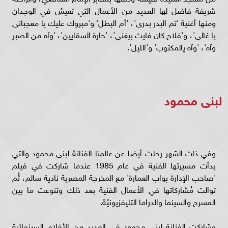
شريفة فاضل لها العديد من الأعمال التي تعيش في الوجدان
ومنها أغنية 'تم البدر بدرى'، 'أم البطل' و'مبروك عليك يا معجبانى
يا غالى'، و'فلاح كان فايت بيغنى'، 'حارة السقايين'، 'وآه من الصبر
وآه'، 'وآه يالمكتوب' و'الليل'.
لبنى محمود
وفي ذات الشهر رحلت أيضا عن عالمنا الفنانة لبنى محمود والتي
بدأت مسيرتها الفنية في عام 1985 عندما شاركت في فيلم
'صاحب الإدارة بواب العمارة' مع المخرجة المصرية نادية سالم، ثُم
توالت مُشاركاتها في الأعمال الفنية بعد ذلك وتنوعت ما بين
المسرح والسينما والدراما التليفزيونيّة.
وشاركت الفنانة لبني محمود في العديد من الأفلام السينمائية