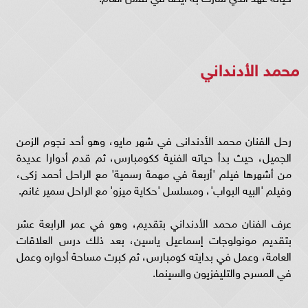
محمد الأدنداني
رحل الفنان محمد الأدندانى في شهر مايو، وهو أحد نجوم الزمن
الجميل، حيث بدأ حياته الفنية ككومبارس، ثم قدم أدوارا عديدة
من أشهرها فيلم 'أربعة في مهمة رسمية' مع الراحل أحمد زكى،
وفيلم 'البيه البواب'، ومسلسل 'حكاية ميزو' مع الراحل سمير غانم.
عرف الفنان محمد الأدنداني بتقديم، وهو في عمر الرابعة عشر
بتقديم مونولوجات إسماعيل ياسين، بعد ذلك درس العلاقات
العامة، وعمل في بدايته كومبارس، ثم كبرت مساحة أدواره وعمل
في المسرح والتليفزيون والسينما.