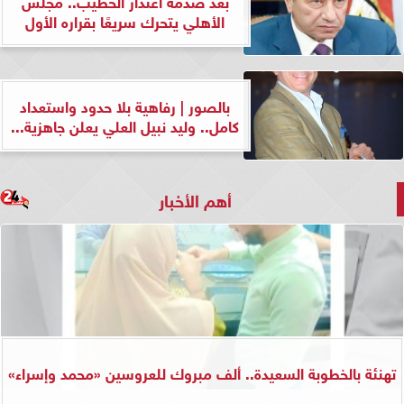
بعد صدمة اعتذار الخطيب.. مجلس
الأهلي يتحرك سريعًا بقراره الأول
بالصور | رفاهية بلا حدود واستعداد
كامل.. وليد نبيل العلي يعلن جاهزية...
أهم الأخبار
تهنئة بالخطوبة السعيدة.. ألف مبروك للعروسين «محمد وإسراء»