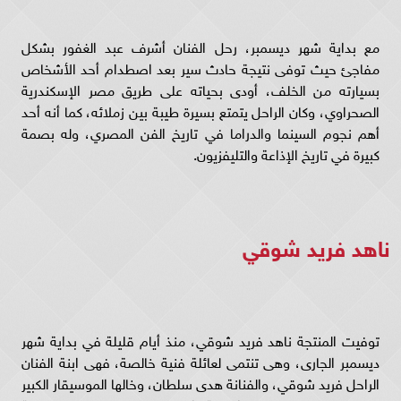
مع بداية شهر ديسمبر، رحل الفنان أشرف عبد الغفور بشكل
مفاجئ حيث توفى نتيجة حادث سير بعد اصطدام أحد الأشخاص
بسيارته من الخلف، أودى بحياته على طريق مصر الإسكندرية
الصحراوي، وكان الراحل يتمتع بسيرة طيبة بين زملائه، كما أنه أحد
أهم نجوم السينما والدراما في تاريخ الفن المصري، وله بصمة
كبيرة في تاريخ الإذاعة والتليفزيون.
ناهد فريد شوقي
توفيت المنتجة ناهد فريد شوقي، منذ أيام قليلة في بداية شهر
ديسمبر الجارى، وهى تنتمى لعائلة فنية خالصة، فهى ابنة الفنان
الراحل فريد شوقي، والفنانة هدى سلطان، وخالها الموسيقار الكبير