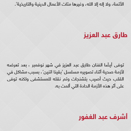
الأئمة، ولا إله إلا الله، وغيرها مئات الأعمال الدينية والتاريخية'.
طارق عبد العزيز
توفى أيضًا الفنان طارق عبد العزيز في شهر نوفمبر ، بعد تعرضه
لأزمة صحية أثناء تصويره مسلسل 'بقينا اتنين'، بسبب مشاكل في
القلب حيث أصيب بتشنجات وتم نقله للمستشفى ولكنه توفى
على أثر هذه الأزمة الحادة التي ألمت به.
أشرف عبد الغفور