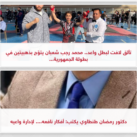
تألق لافت لبطل واعد.. محمد رجب شعبان يتوّج بذهبيتين في
بطولة الجمهورية...
دكتور رمضان طنطاوي يكتب: أفكار نافعه.... لإدارة واعيه