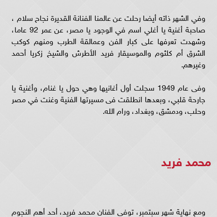
وفي الشهر ذاته أيضا رحلت عن عالمنا الفنانة القديرة نجاح سلام ،
صاحبة أغنية يا أغلي اسم في الوجود يا مصر، عن عمر 92 عاما،
وشهدت تعرفها على كبار الفن وعمالقة الطرب ومنهم كوكب
الشرق أم كلثوم والموسيقار فريد الأطرش والشيخ زكريا أحمد
وغيرهم.
وفى عام 1949 سجلت أول أغانيها وهي حول يا غنام، وأغنية يا
جارحة قلبي، وبعدها انطلقت فى مسيرتها الفنية وغنت في مصر
وحلب، ودمشق، وبغداد، ورام الله.
محمد فريد
ومع نهاية شهر سبتمبر، توفى الفنان محمد فريد، أحد أهم النجوم