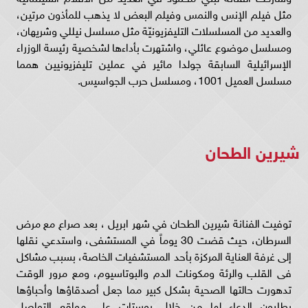
مثل فيلم الإنس والنمس وفيلم البعض لا يذهب للمأذون مرتين،
والعديد من المسلسلات التليفزيونيّة مثل مسلسل نيللي وشريهان،
ومسلسل موضوع عائلي، واشتهرت بأداءها لشخصية رئيسة الوزراء
الإسرائيلية السابقة جولدا مائير في عملين تليفزيونيين همما
مسلسل العميل 1001، ومسلسل حرب الجواسيس.
شيرين الطحان
توفيت الفنانة شيرين الطحان في شهر ابريل ، بعد صراع مع مرض
السرطان، حيث قضت 30 يوماً في المستشفى، واستدعي نقلها
إلى غرفة العناية المركزة بأحد المستشفيات الخاصة، بسبب مشاكل
فى القلب والرئة ومكونات الدم والبوتاسيوم، ومع مرور الوقت
تدهورت حالتها الصحية بشكل كبير مما جعل أصدقاؤها وأحباؤها
يطلبون الدعاء لها من خلال بوستات على مواقع التواصل