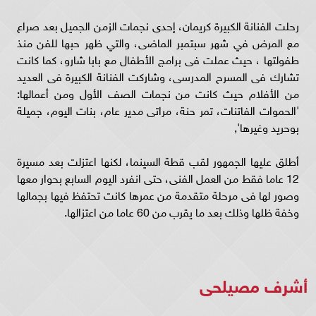
رحلت الفنانة الكبيرة كريمان، إحدى نجمات الزمن الجميل بعد صراع
مع المرض في شهر سبتمبر الماضى، والتي ظهر حبها للفن منذ
طفولتها ، حيث عملت فى برامج الأطفال مع بابا شارو، كما كانت
تشارك فى المسرح المدرسى، وشاركت الفنانة الكبيرة فى العديد
من الأفلام حيث كانت من نجمات الصف الأول ومن أعمالها:
'الحموات الفاتنات، تمر حنة، مراتى مدير عام، بنات اليوم، جميلة
بوحريد وغيرها',
أطلق عليها الجمهور لقب قطة السينما، لكنها اعتزلت بعد مسيرة
12 عاما فقط من العمل الفنى، حتى انفرد اليوم السابع بحوار معها
وصور لها فى مرحلة متقدمة من عمرها كانت تحتفظ فيها بجمالها
وخفة ظلها وذلك بعد ما يقرب من 60 عاما من اعتزالها.
أشرف مصيلحى