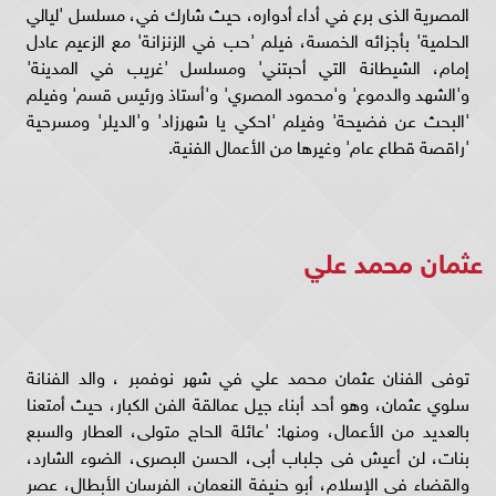
المصرية الذى برع في أداء أدواره، حيث شارك في، مسلسل 'ليالي
الحلمية' بأجزائه الخمسة، فيلم 'حب في الزنزانة' مع الزعيم عادل
إمام، الشيطانة التي أحبتني' ومسلسل 'غريب في المدينة'
و'الشهد والدموع' و'محمود المصري' و'أستاذ ورئيس قسم' وفيلم
'البحث عن فضيحة' وفيلم 'احكي يا شهرزاد' و'الديلر' ومسرحية
'راقصة قطاع عام' وغيرها من الأعمال الفنية.
عثمان محمد علي
توفى الفنان عثمان محمد علي في شهر نوفمبر ، والد الفنانة
سلوي عثمان، وهو أحد أبناء جيل عمالقة الفن الكبار، حيث أمتعنا
بالعديد من الأعمال، ومنها: 'عائلة الحاج متولى، العطار والسبع
بنات، لن أعيش فى جلباب أبى، الحسن البصرى، الضوء الشارد،
والقضاء فى الإسلام، أبو حنيفة النعمان، الفرسان الأبطال، عصر