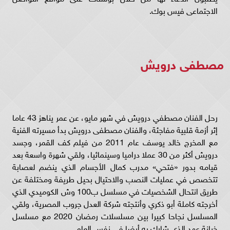
الاجتماعى فيس بوك.
مصطفى درويش
رحل الفنان مصطفي درويش في شهر مايو، عن عمر يناهز 43 عاما
إثر أزمة قلبية مفاجئة، والفنان مصطفى درويش بدأ مسيرته الفنية
مع المخرج خالد يوسف عام 2011 من فيلم كف القمر، وجسد
درويش أكثر من 30 عملا دراميا وسينمائيا، ولقي شهرة واسعة بعد
قيامه بدور «فتحي» مدرب كمال الأجسام الذي ينضم لعصابة
تتخصص في عمليات النصب والاحتيال بحيل طريفة ومختلفة عن
طريق انتحال الشخصيات في مسلسل ب100 وش الكوميدي الذي
أخرجته كاملة أبو ذكري وأنتجته شركة العدل جروب المصرية، ولقي
المسلسل نجاحا كبيرا بين مسلسلات رمضان 2020 مع مسلسل
خيانة عهد الذي شارك به أيضا في نفس العام.