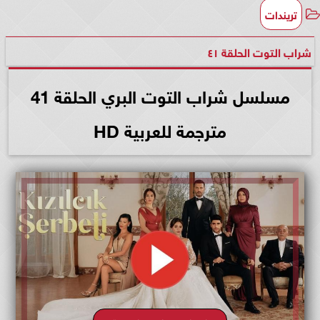
تريندات
شراب التوت الحلقة ٤١
مسلسل شراب التوت البري الحلقة 41
مترجمة للعربية HD