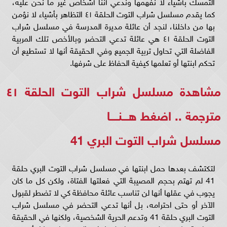
التمسك بأشياء لا نفهمها وندعي أننا أشخاص غير ما نحن عليه،
كما يقدم مسلسل شراب التوت الحلقة ٤١ التظاهر بأشياء لا نؤمن
بها من داخلنا، لنجد أن عائلة مديرة المدرسة في مسلسل شراب
التوت الحلقة ٤١ هي عائلة تدعي التحضر وبالأخص تلك المربية
الفاضلة التي تحاول تربية الجميع وفي الحقيقة أنها لا تستطيع أن
تحكم ابنتها أو تعلمها كيفية الحفاظ على شرفها.
مشاهدة مسلسل شراب التوت الحلقة ٤١
مترجمة ..
اضغط هـــنــــا
مسلسل شراب التوت البري 41
لتكتشف بعدها حمل ابنتها في مسلسل شراب التوت البري حلقة
41 لم تهتم بحجم المصيبة التي فعلتها الفتاة، ولكن كل ما كان
يجوب في عقلها أنها لن تناسب عائلة محافظة كي لا تضطر لقبول
الآخر أو حتى احترامه، بل أنها تدعي التحضر في مسلسل شراب
التوت البري حلقة 41 وتدعم الحرية الشخصية، ولكنها في الحقيقة