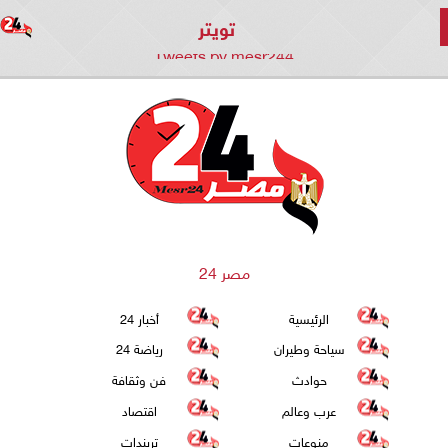
تويتر
Tweets by mesr244
مصر 24
الرئيسية
أخبار 24
سياحة وطيران
رياضة 24
حوادث
فن وثقافة
عرب وعالم
اقتصاد
منوعات
تريندات