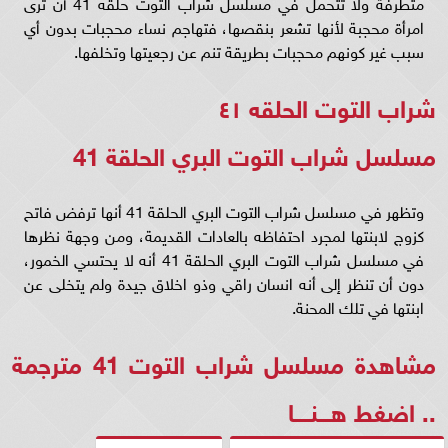
متطرفة ولا تتحمل في مسلسل شراب التوت حلقه 41 أن ترى
امرأة محجبة لأنها تشعر بنقصها، فتهاجم نساء محجبات بدون أي
سبب غير كونهم محجبات بطريقة تنم عن رجعيتها وتخلفها.
شراب التوت الحلقه ٤١
مسلسل شراب التوت البري الحلقة 41
وتظهر في مسلسل شراب التوت البري الحلقة 41 أنها ترفض فاتح
كزوج لابنتها لمجرد احتفاظه بالعادات القديمة، ومن وجهة نظرها
في مسلسل شراب التوت البري الحلقة 41 أنه لا يحتسي الخمور،
دون أن تنظر إلى أنه انسان راقي وذو اخلاق جيدة ولم يتخلى عن
ابنتها في تلك المحنة.
مشاهدة مسلسل شراب التوت 41 مترجمة
..
اضغط هـــنــــا