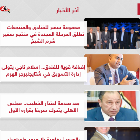
آخر الأخبار
مجموعة سفير للفنادق والمنتجعات
تطلق المرحلة المجددة في منتجع سفير
شرم الشيخ
إضافة قوية للفندق.. إسلام ناجي يتولى
إدارة التسويق في شتايجنبرجر الهرم
بعد صدمة اعتذار الخطيب.. مجلس
الأهلي يتحرك سريعًا بقراره الأول
بالصور | رفاهية بلا حدود واستعداد