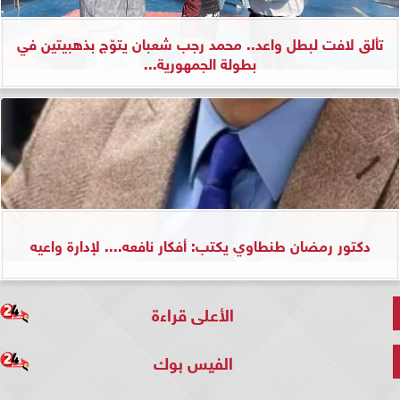
تألق لافت لبطل واعد.. محمد رجب شعبان يتوّج بذهبيتين في
بطولة الجمهورية...
دكتور رمضان طنطاوي يكتب: أفكار نافعه.... لإدارة واعيه
الأعلى قراءة
الفيس بوك