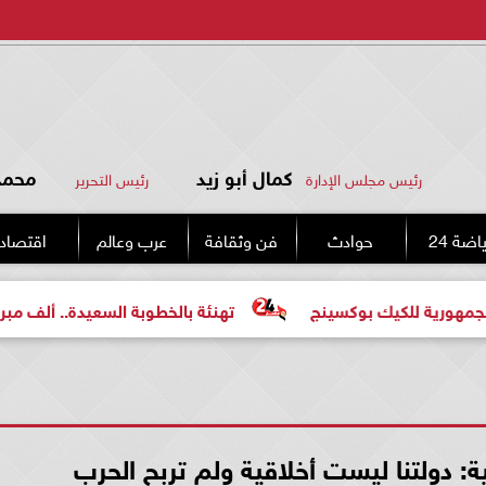
كمال أبو زيد
محمد 
رئيس مجلس الإدارة
رئيس التحرير
اضة 24
حوادث
فن وثقافة
عرب وعالم
اقتصاد
كيك بوكسينج
تهنئة بالخطوبة السعيدة.. ألف مبروك للعروس
ة: دولتنا ليست أخلاقية ولم تربح الحرب