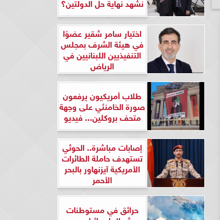
نشهد نهاية حل الدولتين؟
اختيار سامر شقير عضوًا
في هيئة الشرف بمجلس
التنفيذيين اللبنانيين في
الرياض
طلاب أمريكيون يرفعون
صورة الخامنئي على وجهة
متحف بروكلين... فيديو
إصابات مباشرة.. الحوثي
تستهدف حاملة الطائرات
الأمريكية آيزنهاور بالبحر
الأحمر
حرائق في مستوطنات
شمال إسرائيل بعد