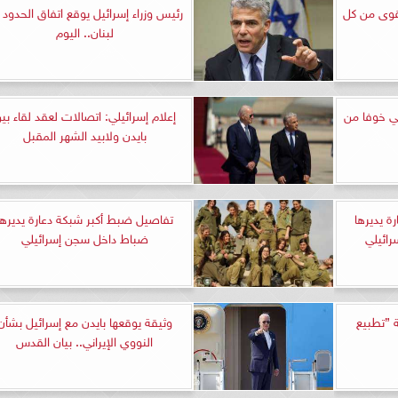
أقوى من كل
رئيس وزراء إسرائيل يوقع اتفاق الحدود 
لبنان.. اليوم
تي خوفا من
إعلام إسرائيلي: اتصالات لعقد لقاء بي
بايدن ولابيد الشهر المقبل
ة يديرها
تفاصيل ضبط أكبر شبكة دعارة يديرها
رائيلي
ضباط داخل سجن إسرائيلي
 ”تطبيع
وثيقة يوقعها بايدن مع إسرائيل بشأن
النووي الإيراني.. بيان القدس