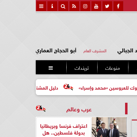
الجبالي
أبو الحجاج العماري
المشرف العام
منوعات
تريندات

ين «محمد وإسراء»
دليل المشتري لأول مرة لاختيار مشروع ع
عرب وعالم
اعتراف فرنسا وبريطانيا
بدولة فلسطين.. هل