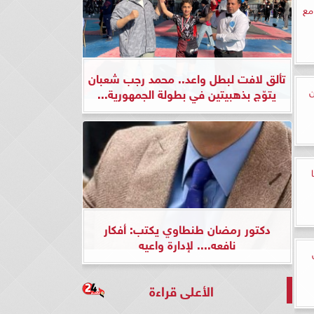
مع
تألق لافت لبطل واعد.. محمد رجب شعبان
ن
يتوّج بذهبيتين في بطولة الجمهورية...
دكتور رمضان طنطاوي يكتب: أفكار
نافعه.... لإدارة واعيه
الأعلى قراءة