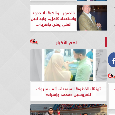
بالصور | رفاهية بلا حدود
واستعداد كامل.. وليد نبيل
العلي يعلن جاهزية...
أهم الأخبار
تهنئة بالخطوبة السعيدة.. ألف مبروك
للعروسين «محمد وإسراء»