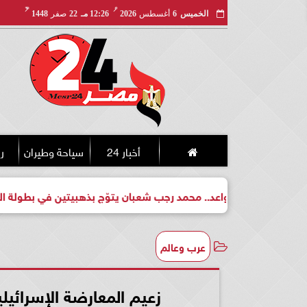
مـ
هـ
الخميس
6
أغسطس
2026
12:26 مـ
22
صفر
1448
أخبار 24
سياحة وطيران
ري
لبطل واعد.. محمد رجب شعبان يتوّج بذهبيتين في بطولة الجمهورية لل
عرب وعالم
زعيم المعارضة الإسرائيلي