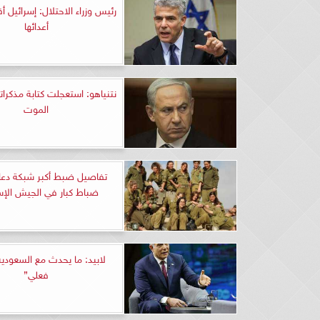
رئيس وزراء الاحتلال: إسرائيل 
أعدائها
نتنياهو: استعجلت كتابة مذكرا
الموت
تفاصيل ضبط أكبر شبكة دعار
ضباط كبار في الجيش الإس
لابيد: ما يحدث مع السعودية
فعلي”