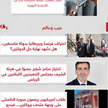
الأسلحة النووية
عرب وعالم
اعتراف فرنسا وبريطانيا بدولة فلسطين..
هل نشهد نهاية حل الدولتين؟
اختيار سامر شقير عضوًا في هيئة
الشرف بمجلس التنفيذيين اللبنانيين في
الرياض
طلاب أمريكيون يرفعون صورة الخامنئي
على وجهة متحف بروكلين... فيديو