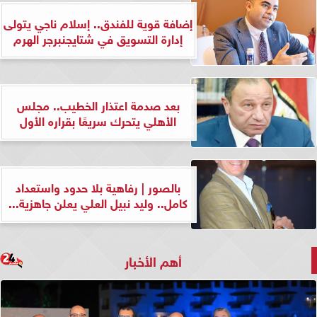
إضافة قوية للفندق.. إسلام ناجي يتولى
إدارة التسويق في شتايجنبرجر الهرم
بعد صدمة اعتذار الخطيب.. مجلس
الأهلي يتحرك سريعًا بقراره الأول
بالصور | رفاهية بلا حدود واستعداد
كامل.. وليد نبيل العلي يعلن جاهزية...
أهم الأخبار