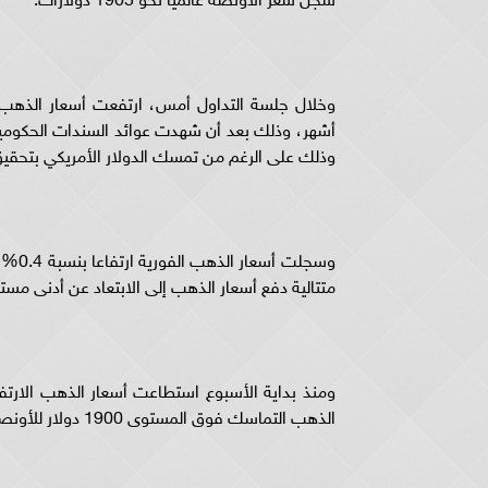
أشهر، وذلك بعد أن شهدت عوائد السندات الحكومية
وذلك على الرغم من تمسك الدولار الأمريكي بتحقي
متتالية دفع أسعار الذهب إلى الابتعاد عن أدنى مستوى في 5 أشهر سجله بداية هذا الأسبوع عند 1884 د
الذهب التماسك فوق المستوى 1900 دولار للأونصة مستغلا بعض التراجع في أسواق السندات.