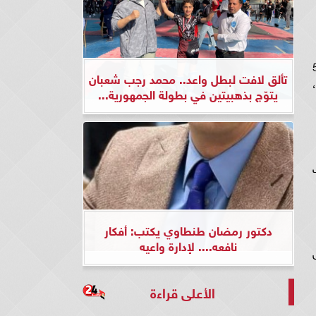
لعالمي للجلسة الثالثة على التوالي ليبتعد أكثر عن أدنى مستوياته في 5
تألق لافت لبطل واعد.. محمد رجب شعبان
يتوّج بذهبيتين في بطولة الجمهورية...
ات
دكتور رمضان طنطاوي يكتب: أفكار
نافعه.... لإدارة واعيه
ل
الأعلى قراءة