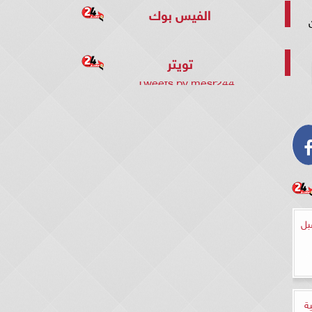
الفيس بوك
تويتر
Tweets by mesr244
بل
ة