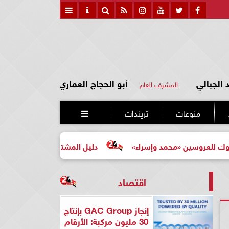
الجبالي
أبو الحجاج العماري
المشرف العام
منوعات
تريندات

«محمد وإسراء»
دليل المشتري لأول مرة لاختيار مشروع عقار
اقتصاد
إنجاز GAC Group بإنتاج
30 مليون مركبة: الأرقام