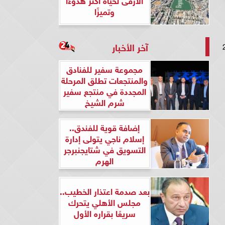
وتميزًا
آخر الأخبار
ر الذهب في مصر اليوم الخميس 24
مجموعة سفير للفنادق
والمنتجعات تطلق المرحلة
المجددة في منتجع سفير
شرم الشيخ
إضافة قوية للفندق..
إسلام ناجي يتولى إدارة
التسويق في شتايجنبرجر
الهرم
بعد صدمة اعتذار الخطيب..
مجلس الأهلي يتحرك
سريعًا بقراره الأول