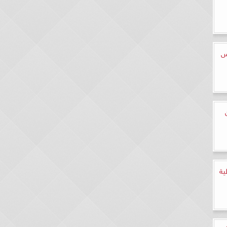
س
يون
ية