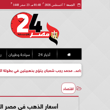
مـ
هـ
الجمعة
7
أغسطس
2026
01:48 مـ
23
صفر
1448
أخبار 24
سياحة وطيران
ري
طل واعد.. محمد رجب شعبان يتوّج بذهبيتين في بطولة الجمهورية للكي
اقتصاد
أسعار الذهب في مصر اليو