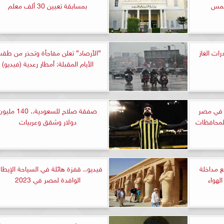
شمس
بمسابقة تعيين 30 ألف معلم
ات الغاز
”الأرصاد” تعلن مفاجأة وتحذر من طق
الأيام المقبلة: أمطار رعدية (فيديو)
ة في مصر
صفقة صلاح للسعودية.. 140 مل
المحافظات
دولار وشقق وعربيات
 مداخلة
فيديو.. قفزة هائلة في السياحة الإيطال
لهواء
الوافدة لمصر في 2023