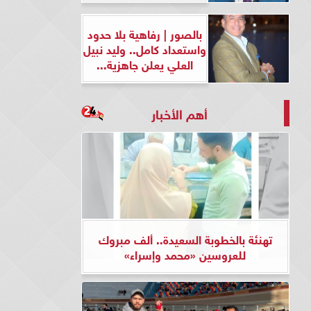
بالصور | رفاهية بلا حدود
واستعداد كامل.. وليد نبيل
العلي يعلن جاهزية...
أهم الأخبار
تهنئة بالخطوبة السعيدة.. ألف مبروك
للعروسين «محمد وإسراء»