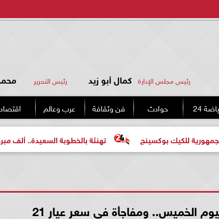
كمال أبو زيد
محمد 
رئيس مجلس الإدارة
رئيس التحرير
اضة 24
حوادث
فن وثقافة
عرب وعالم
اقتصاد
ك بوكسينج
تهنئة بالخطوبة السعيدة.. ألف مبروك للعروسين 
م الخميس.. ومفاجأة في سعر عيار 21