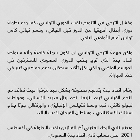
وفشل الترجي في التتويج بلقب الدوري التونسي، كما ودع بطولة
دوري أبطال أفريقيا من الدور قبل النهائي، وخسر نهائي كأس
تونس أمام الأولمبي الباجي.
ولكن مهمة الترجي التونسي لن تكون سهلة خاصة وأنه سيواجه
اتحاد جدة الذي توج بلقب الدوري السعودي للمحترفين في
الموسم الماضي والذي بكل تأكيد سيحظى بدعم جماهيري كبير في
هذه المباراة.
وقام اتحاد جدة بتدعيم صفوفه بشكل جيد مؤخرا حيث تعاقد مع
النجم الفرنسي كريم بنزيما، نجم ريال مدريد الإسباني، ومواطنه
نجولو كانتي، نجم وسط تشيلسي الإنجليزي، والبرتغالي جوتا جناح
سيلتك الاسكتلندي ، وسلطان الفرحان لاعب الرائد.
ويعتبر نادي الرجاء المغربي آخر الفائزين بلقب البطولة في أغسطس
2021، على حساب نادي اتحاد جدة السعودي.