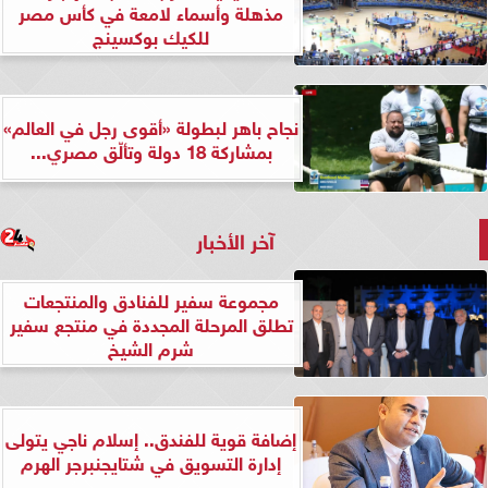
مذهلة وأسماء لامعة في كأس مصر
للكيك بوكسينج
نجاح باهر لبطولة «أقوى رجل في العالم»
بمشاركة 18 دولة وتألّق مصري...
آخر الأخبار
مجموعة سفير للفنادق والمنتجعات
تطلق المرحلة المجددة في منتجع سفير
شرم الشيخ
إضافة قوية للفندق.. إسلام ناجي يتولى
إدارة التسويق في شتايجنبرجر الهرم