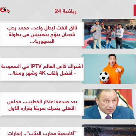
رياضة 24
تألق لافت لبطل واعد.. محمد رجب
شعبان يتوّج بذهبيتين في بطولة
الجمهورية...
اشتراك كاس العالم IPTV في السعودية
- أفضل باقات 4K وشهر وسنة...
بعد صدمة اعتذار الخطيب.. مجلس
الأهلي يتحرك سريعًا بقراره الأول
”أكاديمية محارب الذئاب”.. إنجازات