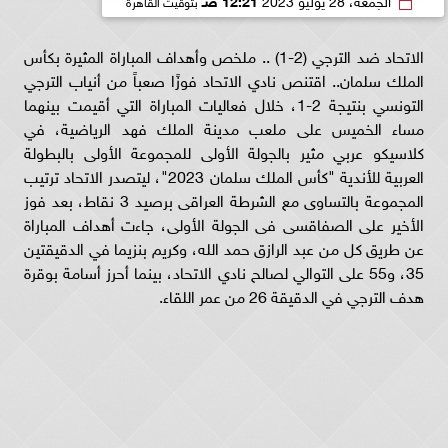
بتوقيت القاهرة
الاتحاد ضد الترجي (2-1) .. ملخص وأهداف المباراة المثيرة بكأس
الملك سلمان.. اقتنص نادي الاتحاد فوزًا صعباً من أنياب الترجي
التونسي بنتيجة 2-1، خلال فعاليات المباراة التي أقيمت بينهما
مساء الخميس على ملعب مدينة الملك فهد الرياضية، في
كلاسيكو عربي مثير بالجولة الأولى للمجموعة الأولى بالبطولة
العربية للأندية "كأس الملك سلمان 2023"، ليتصدر الاتحاد ترتيب
المجموعة بالتساوى مع الشرطة العراقى برصيد 3 نقاط، بعد فوز
الأخير على الصفاقسى فى الجولة الأولى، جاءت أهداف المباراة
عن طريق كل من عبد الرازق حمد الله، وكريم بنزيما في الدقيقتين
35، و55 على التوالي لصالح نادي الاتحاد، بينما أحرز أسامة بوقرة
هدف الترجي في الدقيقة 26 من عمر اللقاء.