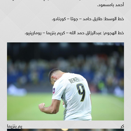
أحمد بامسعود.
خط الوسط: طارق حامد – جوتا – كورنادو.
خط الهجوم: عبدالرزاق حمد الله – كريم بنزيما – رومارينيو.
كريم بنزيما