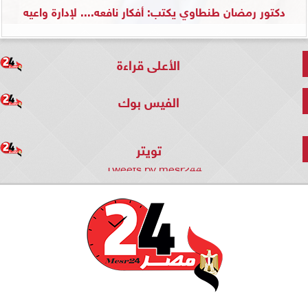
دكتور رمضان طنطاوي يكتب: أفكار نافعه.... لإدارة واعيه
الأعلى قراءة
الفيس بوك
تويتر
Tweets by mesr244