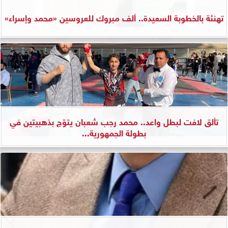
تهنئة بالخطوبة السعيدة.. ألف مبروك للعروسين «محمد وإسراء»
تألق لافت لبطل واعد.. محمد رجب شعبان يتوّج بذهبيتين في
بطولة الجمهورية...