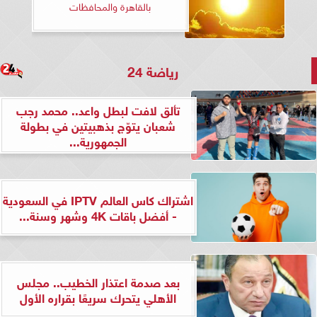
بالقاهرة والمحافظات
رياضة 24
تألق لافت لبطل واعد.. محمد رجب
شعبان يتوّج بذهبيتين في بطولة
الجمهورية...
اشتراك كاس العالم IPTV في السعودية
- أفضل باقات 4K وشهر وسنة...
بعد صدمة اعتذار الخطيب.. مجلس
الأهلي يتحرك سريعًا بقراره الأول