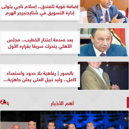
إضافة قوية للفندق.. إسلام ناجي يتولى
إدارة التسويق في شتايجنبرجر الهرم
بعد صدمة اعتذار الخطيب.. مجلس
الأهلي يتحرك سريعًا بقراره الأول
بالصور | رفاهية بلا حدود واستعداد
كامل.. وليد نبيل العلي يعلن جاهزية...
أهم الأخبار