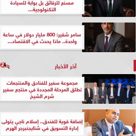
مصنع للرقائق بل بوابة للسيادة
التكنولوجية...
سامر شقير: 800 مليار دولار في ساعة
واحدة.. ماذا يحدث في الاقتصاد...
آخر الأخبار
مجموعة سفير للفنادق والمنتجعات
تطلق المرحلة المجددة في منتجع سفير
شرم الشيخ
إضافة قوية للفندق.. إسلام ناجي يتولى
إدارة التسويق في شتايجنبرجر الهرم