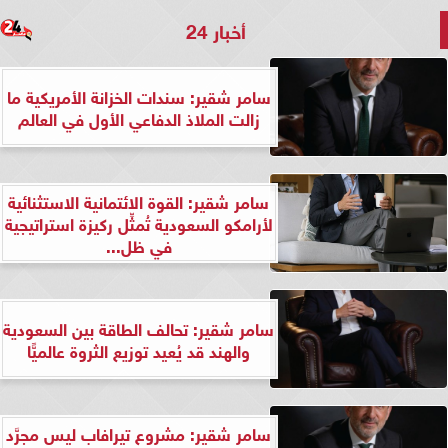
أخبار 24
سامر شقير: سندات الخزانة الأمريكية ما
زالت الملاذ الدفاعي الأول في العالم
سامر شقير: القوة الائتمانية الاستثنائية
لأرامكو السعودية تُمثِّل ركيزة استراتيجية
في ظل...
سامر شقير: تحالف الطاقة بين السعودية
والهند قد يُعيد توزيع الثروة عالميًّا
سامر شقير: مشروع تيرافاب ليس مجرَّد