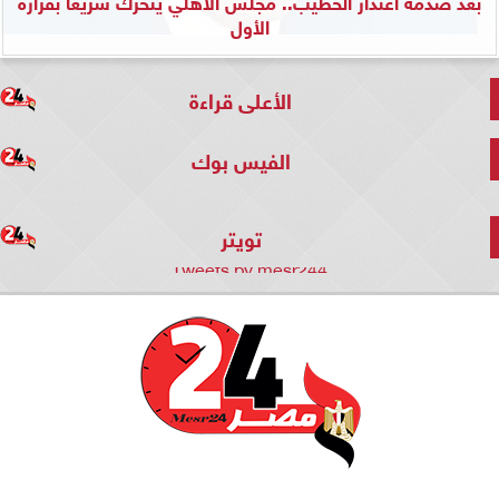
بعد صدمة اعتذار الخطيب.. مجلس الأهلي يتحرك سريعًا بقراره
الأول
الأعلى قراءة
الفيس بوك
تويتر
Tweets by mesr244