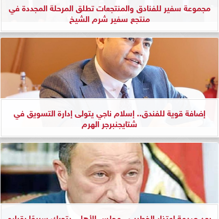
مجموعة سفير للفنادق والمنتجعات تطلق المرحلة المجددة في
منتجع سفير شرم الشيخ
إضافة قوية للفندق.. إسلام ناجي يتولى إدارة التسويق في
شتايجنبرجر الهرم
بعد صدمة اعتذار الخطيب.. مجلس الأهلي يتحرك سريعًا بقراره