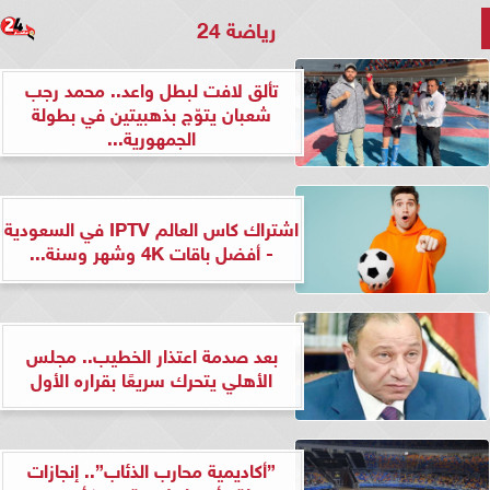
رياضة 24
تألق لافت لبطل واعد.. محمد رجب
شعبان يتوّج بذهبيتين في بطولة
الجمهورية...
اشتراك كاس العالم IPTV في السعودية
- أفضل باقات 4K وشهر وسنة...
بعد صدمة اعتذار الخطيب.. مجلس
الأهلي يتحرك سريعًا بقراره الأول
”أكاديمية محارب الذئاب”.. إنجازات