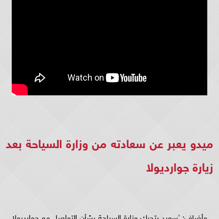
ميدو يعبر عن سعادته من وزارة السياحة بعد
زيارة جوارديولا
وأضاف: 'سعيد بتحرك وزارة السياحة بشأن التواصل مع جوارديولا