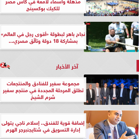
مذهلة وأسماء لامعة في كأس مصر
للكيك بوكسينج
نجاح باهر لبطولة «أقوى رجل في العالم»
بمشاركة 18 دولة وتألّق مصري...
آخر الأخبار
مجموعة سفير للفنادق والمنتجعات
تطلق المرحلة المجددة في منتجع سفير
شرم الشيخ
إضافة قوية للفندق.. إسلام ناجي يتولى
إدارة التسويق في شتايجنبرجر الهرم