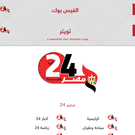
الفيس بوك
تويتر
Tweets by mesr244
مصر 24
الرئيسية
أخبار 24
سياحة وطيران
رياضة 24