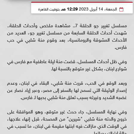
الجمعة، 14 أبريل 2023
12:29 صـ
بتوقيت القاهرة
مسلسل تغيير جو الحلقة 7.. مشاهدة ملخص وأحداث الحلقة..
شهدت أحداث الحلقة السابعة من مسلسل تغيير جو، العديد من
الأحداث المشوقة والرومانسية، بعد وقوع منة شلبي في حب
فارس.
وفي ظل أحداث المسلسل، قضت منة ليلة عاطفية مع فارس في
شوارع لبنان، بشكل غير متوقع بالنسبة لها.
وبعد الوقع في الحب، قررت منة شلبي، البقاء في لبنان، وعدم
إصدار الوثيقة التي تسمح لها بالسفر إلى مصر، وعبر إياد نصار عن
غضبه الشديد وغيرته بسبب تعلق منة شلبي بحبها لـ فارس.
وفي نهاية المسلسل، جاء حدث غير متوقع، وهو الموافقة على
خروج والدته منة شلبي "شيرين" من المصحة، قبل إنهاء علاجها،
في الوقت الذي مازالت فيه ابنتها مقيمة في لبنان، ما تسبب في
حالة ارتباك بحياتها.