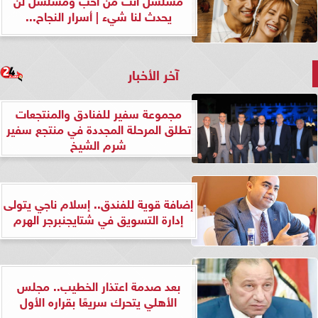
يحدث لنا شيء | أسرار النجاح...
آخر الأخبار
مجموعة سفير للفنادق والمنتجعات
تطلق المرحلة المجددة في منتجع سفير
شرم الشيخ
إضافة قوية للفندق.. إسلام ناجي يتولى
إدارة التسويق في شتايجنبرجر الهرم
بعد صدمة اعتذار الخطيب.. مجلس
الأهلي يتحرك سريعًا بقراره الأول