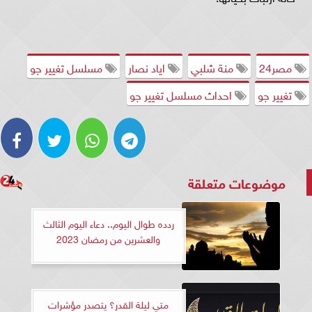
مصر24
منة شلبي
اياد نصار
مسلسل تغيير جو
تغيير جو
احداث مسلسل تغيير جو
موضوعات متعلقة
ردده طوال اليوم.. دعاء اليوم الثالث
والعشرين من رمضان 2023
متي ليلة القدر؟ يتصدر مؤشرات