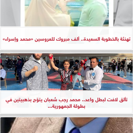
تهنئة بالخطوبة السعيدة.. ألف مبروك للعروسين «محمد وإسراء»
تألق لافت لبطل واعد.. محمد رجب شعبان يتوّج بذهبيتين في
بطولة الجمهورية...