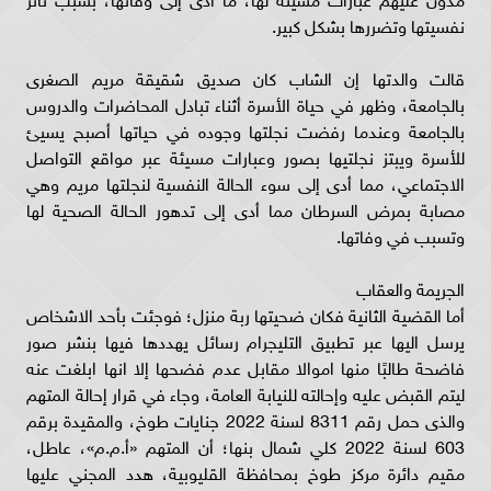
نفسيتها وتضررها بشكل كبير.
قالت والدتها إن الشاب كان صديق شقيقة مريم الصغرى
بالجامعة، وظهر في حياة الأسرة أثناء تبادل المحاضرات والدروس
بالجامعة وعندما رفضت نجلتها وجوده في حياتها أصبح يسيئ
للأسرة ويبتز نجلتيها بصور وعبارات مسيئة عبر مواقع التواصل
الاجتماعي، مما أدى إلى سوء الحالة النفسية لنجلتها مريم وهي
مصابة بمرض السرطان مما أدى إلى تدهور الحالة الصحية لها
وتسبب في وفاتها.
الجريمة والعقاب
أما القضية الثانية فكان ضحيتها ربة منزل؛ فوجئت بأحد الاشخاص
يرسل اليها عبر تطبيق التليجرام رسائل يهددها فيها بنشر صور
فاضحة طالبًا منها اموالا مقابل عدم فضحها إلا انها ابلغت عنه
ليتم القبض عليه وإحالته للنيابة العامة، وجاء في قرار إحالة المتهم
والذى حمل رقم 8311 لسنة 2022 جنايات طوخ، والمقيدة برقم
603 لسنة 2022 كلي شمال بنها؛ أن المتهم «أ.م.م»، عاطل،
مقيم دائرة مركز طوخ بمحافظة القليوبية، هدد المجني عليها