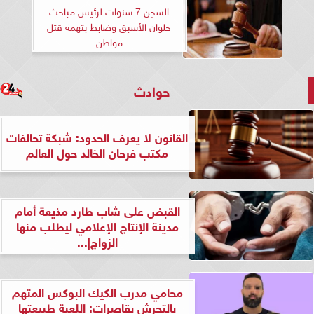
السجن 7 سنوات لرئيس مباحث
حلوان الأسبق وضابط بتهمة قتل
مواطن
حوادث
القانون لا يعرف الحدود: شبكة تحالفات
مكتب فرحان الخالد حول العالم
القبض على شاب طارد مذيعة أمام
مدينة الإنتاج الإعلامي ليطلب منها
الزواج|...
محامي مدرب الكيك البوكس المتهم
بالتحرش بقاصرات: اللعبة طبيعتها