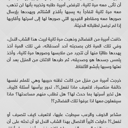
أن تأتى معه مرة ثانية، لترفض أميرة طلبه وتخبره بأنها لن تذهب
معه مرة ثانية لتفاجأ به يسبها بأقذع الشتائم ويهددها بإرسال
صورها معه ومقاطع الفيديو التي صورها لها إلى اسرتها وأقاربها
إذا لم ترضخ لطلباته الدنيئة.
خافت أميرة من الفضائح وذهبت مرة ثانية لبيت هذا الشاب الندل،
وفي تلك المرة كان بصحبته أحد أصدقائه، في تلك المرة أخذ
يهددها طالبًا منها أن تتجرد من ملابسها وصورها مرة ثانية، وأخذ
يلمس جسدها هو وصديقه، ثم طردها الاثنان من المنزل بعد أن
نعتها وسبها بأبشع الألفاظ.
خرجت أميرة من منزل من كانت تظنه حبيبها وهي تلملم نفسها
خائفة منكسرة، لاتعرف ماذا تفعل؟!، تدور برأسها أسئلة كثيرة..
هل تخبر أسرتها بما حدث لها؟ هل تطلب منهم مساعدتها؟ ماذا
سيفعلون معها اذا عرفوا تلك الفضائح؟!
مشاعر الخوف والرعب سيطرت عليها، لاتعرف كيف تتصرف أو
تفعل؟! حاولت كثيراً الاتصال بهذا الشاب الندل لو أن تحثه على أن
يمحو من هاتفه الصور والفيديوهات لكنه رفض وأخذ يسبها وأغلق