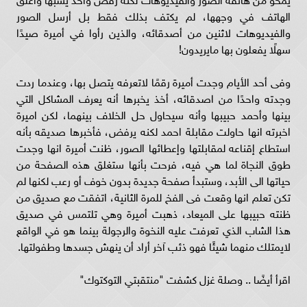
الهاتف في وجهها، لم يكتف بذلك فقط بل أرسل الصور
والفيديوهات لاثنين من أصدقائه، والذين رأوا في أميرة صيدًا
سهلًا يفعلون بها مايريدون!
وفى أحد الأيام وجدت أميرة رقمًا لاتعرفه يتصل بها، وعندما ردت
وجدته واحدًا من اصدقائه، أخذ يخبرها أنه يعرف المشاكل التي
بينها وأحمد حبيبها وأنه سيحاول حل الخلاف بينهما، لكن اميرة
اخبرته انها حاولت مقابلة احمد لكنه يرفض، فأخبرها صديقه بأنه
استطاع إقناعه لمقابلتها وإعطائها الصور، ظنت أميرة انها وجدت
طوق النجاة لما هي فيه، فرحت بأنها ستغلق هذه الصفحة من
حياتها الى الأبد، وستبدأ صفحة جديدة بدون خوف أو رعب لكنها لم
تكن تعلم انها وقعت فى الفخ للمرة الثانية، اتفقت مع صديق من
ظنته حبيبها على الميعاد، ذهبت أميرة وهي تلتمس في صديق
هذا الشاب الذي تعرفت عليه النخوة والرجولة بينما هو في الواقع
لايمتلك منهما شيئًا فهو ذئب آخر أراد أن ينهش جسدها وطفولتها.
اقرأ أيضًا .. وصلة غزل كشفت "منتقبتي التوكتوك"