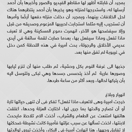
بمجرد أن قابلته أظهر لها مقاطع الفيديو والصور وأخبرها بأن أحمد
أرسلها له، واستدرجها لمنزله وهو يخبرها بأن أحمد ينتظرهما هناك
لحل الخلافات بينهما، وبمجرد أن دخلت منزله دفعها أرضًا وأمرها
أن تستجيب إليه مثلما استجابت لحبيبها المزعوم وصديقه من قبل
وإلا سيفضحها هو الآخر، انهمرت دموع المسكينة وهي لا تعرف
ماذا تفعل وماذا سيفعل بها، بعدما صارت لقمة سائغة في أيدي
عديمي الأخلاق والرجولة، بدت أميرة في هذه اللحظة كمن دخل
في غيبوبة لم تفق منها بعد.
جذبها الى غرفة النوم بكل وحشية، ثم طلب منها أن تنزع ثيابها
وصورها عارية ثم أخذ يتحسس جسدها وهي تبكى وتتوسل اليه
بأن يتركها لحالها، وبعد أكثر من ساعة طردها.
انهيار وبلاغ
خرجت اميرة وهى لاتعرف ماذا تفعل؟ تفكر فى أن تنهى حياتها تارة
أو أن تصارح والدتها بما جرى لها، اختارت العزلة وحدها، اغلقت
هاتفها امتنعت عن الطعام والشراب، أخذت الام تلاحظ مايحدث
لابنتها، اخذت تسألها عن سبب عزلتها فأميرة كانت نشيطة ضحكتها
لا تفارق وجهها، هنا انهارت أميرة في البكاء، وأخذت تروي لوالدتها