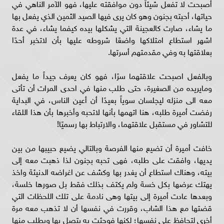
أصبحت لا تفعل شيئاً دون موافقته عليها، فهو الآمر الناهي في
حياتها، أحبته بجنون وهو كان يرى فيها الصيد الثمين الذي يفعل بها
ما يشاء، صارت كالعجينة التي يشكلها بيده كيفما يشاء، في عدة
اشهر استطاع امتلاكها واضعًا شروطه عليها بأن لاتخبر أحدًا
بعلاقتها به وفي مقدمتهم أسرتها.
وبالفعل اصبحت علاقتهما سرًا، فهو كان يعرف جيداً ما يفعل
ومايريده من الصغيرة، حتى طلب منها في احدى المرات أن تأتى
معه الى منزله ليجلسان سوياً بعيدًا أن أعين الناس، في البداية
رفضت أميرة طلبه، هنا اتهمها بأنها لاتحبه وأخبرها بأن هذا اللقاء
للتشاور في مستقبل علاقتهما، والارتباط بها رسميًا!
خافت أميرة أن تضيع منها الفرصة وبالتالي يضيع حبيبها من بين
يديها، وافقت على طلبه، فهى تحبه بجنون لذا ذهبت معه إلى
بيته، وهناك استطاع أن يغدر بها وكشف عن اغراضه الدنيئة واخذ
يهتك عرضها بكل خسة ولم يكتف بذلك فقط بل صورها خلسة،
وبعدها عادت أميرة إلى بيتها وهى نادمة على تلك اللحظات التي
قضتها مع هذا الشاب، وقررت في نفسها أن لا تذهب معه مرة
أخرى لتحافظ على نفسها؛ لكنها فوجئت به يتصل بها ويطلب منها