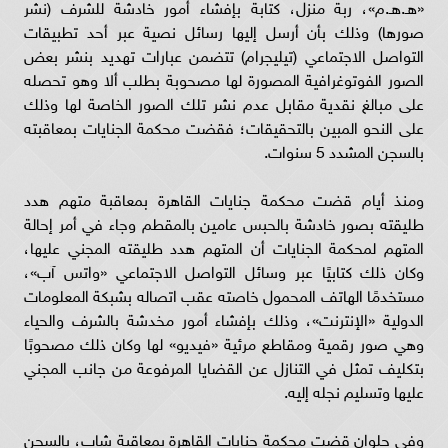
«هـ.هـ.م»، ربة منزل، كتابة بإفشاء أمور خادشة للشرف (نشر
صورها) وذلك بأن أرسل إليها رسائل نصية عبر أحد تطبيقات
التواصل الاجتماعي (تيليجرام) تتضمن عبارات تهديد بنشر بعض
الصور الفوتوغرافية المصورة لها مصحوبة بطلب ألا وهو تحصله
على مبالغ نقدية مقابل عدم نشر تلك الصور الخاصة لها وذلك
على النحو المبين بالتحقيقات؛ فقضت محكمة الجنايات بمعاقبته
بالسجن المشدد 5 سنوات.
ومنذ أيام قضت محكمة جنايات القاهرة بمعاقبة متهم هدد
طليقته بصور خادشة بالحبس عامين بالمقطم وجاء في أمر إحالة
المتهم لمحكمة الجنايات أن المتهم هدد طليقته المجني عليها،
وكان ذلك كتابيًا عبر وسائل التواصل الاجتماعي «واتس آب»،
مستخدمًا الهاتف المحمول خاصته عقب اتصاله بشبكة المعلومات
الدولية «الإنترنت»، وذلك بإفشاء أمور مخدشة بالشرف والحياء
وهي صور رقمية ومقاطع مرئية «فيديو» لها وكان ذلك مصحوبًا
بتكليف تمثل في التنازل عن القضايا المرفوعة من جانب المجني
عليها وتسليم نجله إليه.
وفي حلوان قضت محكمة جنايات القاهرة بمعاقبة شاب، بالسجن