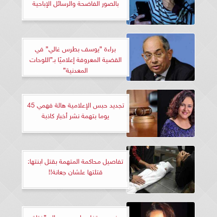
بالصور الفاضحة والرسائل الإباحية
براءة ”يوسف بطرس غالي” في
القضية المعروفة إعلاميًا بـ”اللوحات
المعدنية”
تجديد حبس الإعلامية هالة فهمي 45
يوما بتهمة نشر أخبار كاذبة
تفاصيل محاكمة المتهمة بقتل ابنتها:
قتلتها علشان جعانة!!
فيديو.. تفاصيل حبس والد ”فتاة