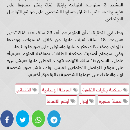
المشدد 3 سنوات؛ لاتهامه بابتزاز فتاة بنشر صورها على
«فيسبوك»، عقب اختراق حسابها الشخصي على مواقع التواصل
الاجتماعي.
وجاء في التحقيقات أن المتهم «م. أ»، 23 سنة، هدد فتاة تدعى
«س.ه»، 18 سنة، تعرف عليها من خلال فيسبوك، ووعدها
بالزواج، وعقب ذلك هكر حسابها واستولى على صورها وابتزها.
وفي سوهاج أصدرت محكمة الجنايات بمعاقبة المتهم «م.م.أ»
عامل، بالسجن 15 سنة، لاتهامه بتهديد المجنى عليها «م.ش.س»
على موقع التواصل الاجتماعى الفيس بوك، بنشر صور شخصية
لها، والاعتداء على حرمتها الشخصية بدائرة مركز أخميم.
محكمة جنايات القاهرة
المرحلة الإعدادية
الفضائح
طفلة صغيرة
إبتزاز
أبشع الألفاظ