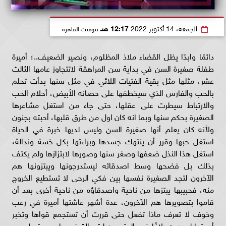
الجمعة، 14 أكتوبر 2022
12:17 صـ
بتوقيت القاهرة
دائمًا وابدًا يظل القضاء ملاذ المظلوم، ونصير الضعيف..؛ أميرة
طفلة صغيرة السن في بداية سن المراهقة لاتتجاوز عامها الثالث
عشر، مثلها مثل بقية الفتيات اللائي في مثل سنها بدأت تحلم
بالحب والفارس الذي سيخطفها على حصانه الأبيض، أحلام الحب
والارتباط سيطرت على عقلها، حتى جاء من استغل مشاعرها
الصغيرة بحكم سنها وبما انه كان اول من طرق قلبها، أحبته بجنون
ولأنه كان يعلم أنها صغيرة السن وليس لديها خبرة في الحياة
استغل حبها وقرر أن ينتهك جسدها وبراءتها بكل خسة وندالة،
استغل هذا النذل ضعفها وصغر سنها وصورها لابتزازها ولم يكتف
بذلك بل فضحها وسط اصدقائه ليستدرجونها ويبتزونها هم
الآخرون لتجد الصغيرة نفسها بين فكي الرحى لا تستطيع الخروج
منه، فحبيبها يبتزها من ناحية واصدقاؤه من ناحية أخرى بعد أن
قاموا بتصويرها هم الآخرون، عدة أشهر عاشتها أميرة في رعب
وخوف لا تعرف ماذا تفعل حتى قررت أن تستجمع قواها وتخبر
أسرتها ليحررون بلاغًا ضد المتهمين ليتم القبض عليهم وتسليمهم