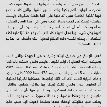
ماحدث لها من قبل احمد واصدقائه وانها خائفة ولا تعرف كيف
تتصرف، انهارت الام باكية واخذت تنهر ابنتها، والتى كانت تضع
فيها ثقتها الكاملة فهي تعاملها على انها طفلة صغيرة، وليست
مراهقة تبحث عن الحب ولماذا تحب وهي في هذا السن الصغير،
فجأة وجدت الأم أن العبء أصبح ثقيلا عليها، قررت أن تخبر والد
أميرة بكل شيء، وبالفعل اخبرته كاد الاب أن يقع مغشيًا عليه لكنه
استطاع أن يلملم نفسه وقرر الابلاغ لحماية ابنته وأسرته من هؤلاء
الشباب المستهتر.
ذهب للإبلاغ عن صديق ابنته وشركائه في الجريمة والتي كانت
ضحيتهم ابنته الصغيرة، ليتم القبض عليهم وتحرير محضر بالواقعة
وإحالة القضية للنيابة العامة حيث حملت رقم 363 لسنة 2022
جنايات قسم 15 مايو والمقيدة برقم 473 لسنة 2022 كلى حلوان،
وامام النيابة اكدت الأم أنه اثناء تواجدها بمسكنها اخبرتها نجلتها؛
أن المتهم الاول والذي كانت تربطه بها علاقة عاطفية والثانى
صديقه قد استدرجاها لمسكنهما وهتكا عرضها بأن جرداها من
ملابسها عنوة وهتكا عرضها، وبعد ذلك فوجئت بصديقهما الثالث
يطلب منها مقابلتها لإخفاء سرها وعندما ذهبت اليه طلب منها
التجرد من ملابسها وهتك عرضها.