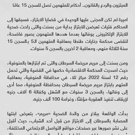
المبتزون والردع بالقانون.. أحكام للمتهمين تصل للسجن 15 عامًا
اميرة لم تكن المجنى عليها الوحيدة في قضايا الابتزار، فسبقها إلى
المحاكم فتيات تعرضن للابتزاز
بداية من بسنت والتى راحت ضحية
للابتزاز الإلكترونى بوفاتها بعدما هددها المتهمون بصور فاضحة،
لتقضى محكمة جنايات طنطا بمعاقبة المتهمين الـ5 بـالسجن 15
سنة لثلاثة منهم، ومعاقبة 2 آخرين بالسجن 5 سنوات.
ومن بسنت إلى مريم مريضة السرطان والتى تم ابتزازها بالمنوفية،
حيث اصدرت المحكمة الاقتصادية حكمها في القضية والتي تحمل
رقم 12 لسنة 2022 مركز تلا، في محافظة المنوفية، بمعاقبة
المتهم بابتزاز مريم مريضة السرطان بمحافظة المنوفية، مما أدى
إلى وفاتها، بالسجن 3 سنوات مع الشغل وكفالة 6 آلاف جنيه
لإيقاف تنفيذ العقوبة مؤقتًا، وغرامة 100 ألف جنيه.
بدأت الواقعة ببلاغ من والدة الضحية «مريم»، بتعرض ابنتها
المصابة بالسرطان إلى الابتزاز من قبل أحد الشباب، حيث أقبل
على نشر صورها عبر صفحات مواقع التواصل الاجتماعي المختلفة،
مُدون عليهم عبارات مسيئة لها، ما أدى إلى وفاتها، بسبب تأثر