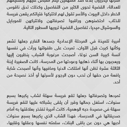
للعدالة، القضية تحوى الكثير من التفاصيل وكذلك تدق ناقوس
الخطر داخل البيوت والأسر تقول لهم لاتتركوا فتياتكم يقعن فريسة
للذئاب احتضنوهن وراقبوا تصرفاتهن ولاتتركهن للموبايل
والسوشيال ميديا، تفاصيل القضية ترويها السطور التالية.
أميرة تلميذة في المرحلة الإعدادية جسدها الفارع جعلها تشعر
وكأنها كبرت قبل الآوان، تمردت على طفولتها ورأت في نفسها
آنسة كبيرة السن نوعًا، أصبحت مرغوبة الشباب ينظرون إليها
ويعجبون بها أثناء ذهابها وعودتها من المدرسة، كانت الصغيرة إبنة
الثالثة عشرة تظن أنها امتلكت الدنيا ومافيها وأنها أصبحت شابة
يافعة من حقها أن تحب دون الرجوع لأسرتها أو أخذ نصيحة من
أحد.
تمردها وتصرفاتها جعلها تقع فريسة سهلة لشاب يكبرها بسبع
سنوات، استغل جمالها وقرر أن يلقى بشباكه عليها لتقع فريسة
سهلة في مصيدة حبه الوهمية، كانت أميرة تفتخر بعلاقتها به أمام
صديقاتها في المدرسة، فهذا الشاب الذي يكبرها بسبع سنوات
أحبها هي دون عن باقى البنات، سلمته نفسها وعقلها وقلبها،