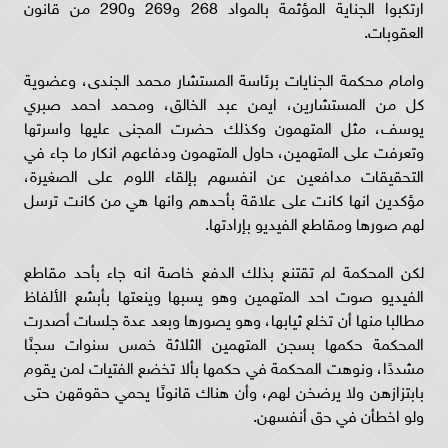
ارتكبوا الجناية المؤثمة بالمواد 268 و269 و290 من قانون
العقوبات.
وامام محكمة الجنايات برئاسة المستشار محمد الجندى، وعضوية
كل من المستشارين، ايمن عبد الخالق، ومحمد احمد صبري
يوسف، مثل المتهمون وكذلك حضرت المجنى عليها واسرتها
وتعرفت على المتهمين، حاول المتهمون ودفاعهم انكار ما جاء في
التحقيقات مدافعين عن انفسهم بإلقاء اللوم على الصغيرة،
مؤكدين انها كانت على علاقة بأحدهم وانها هي من كانت ترسل
لهم صورها ومقاطع الفيديو بإرادتها.
لكن المحكمة لم تقتنع بذلك الدفع خاصة انه جاء بأحد مقاطع
الفيديو صوت احد المتهمين وهو يسبها وينعتها بأبشع الألفاظ
مطالبا منها أن تخلع ثيابها، وهو يصورها وبعد عدة جلسات أصدرت
المحكمة حكمها بسجن المتهمين الثلاثة خمس سنوات سجنًا
مشددًا، ونوهت المحكمة في حكمها بألا تخضع الفتيات لمن يقوم
بابتزازهن ولا يرضخن لهم، وأن هناك قانونًا يحمي حقوقهن حتى
ولو اخطأن في حق أنفسهن.