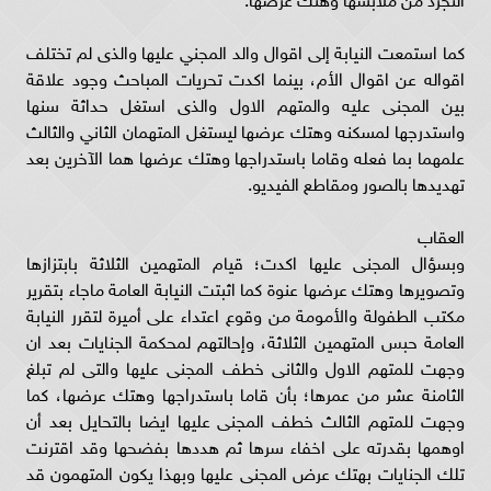
كما استمعت النيابة إلى اقوال والد المجني عليها والذى لم تختلف
اقواله عن اقوال الأم، بينما اكدت تحريات المباحث وجود علاقة
بين المجنى عليه والمتهم الاول والذى استغل حداثة سنها
واستدرجها لمسكنه وهتك عرضها ليستغل المتهمان الثاني والثالث
علمهما بما فعله وقاما باستدراجها وهتك عرضها هما الآخرين بعد
تهديدها بالصور ومقاطع الفيديو.
العقاب
وبسؤال المجنى عليها اكدت؛ قيام المتهمين الثلاثة بابتزازها
وتصويرها وهتك عرضها عنوة كما اثبتت النيابة العامة ماجاء بتقرير
مكتب الطفولة والأمومة من وقوع اعتداء على أميرة لتقرر النيابة
العامة حبس المتهمين الثلاثة، وإحالتهم لمحكمة الجنايات بعد ان
وجهت للمتهم الاول والثانى خطف المجنى عليها والتى لم تبلغ
الثامنة عشر من عمرها؛ بأن قاما باستدراجها وهتك عرضها، كما
وجهت للمتهم الثالث خطف المجنى عليها ايضا بالتحايل بعد أن
اوهمها بقدرته على اخفاء سرها ثم هددها بفضحها وقد اقترنت
تلك الجنايات بهتك عرض المجنى عليها وبهذا يكون المتهمون قد